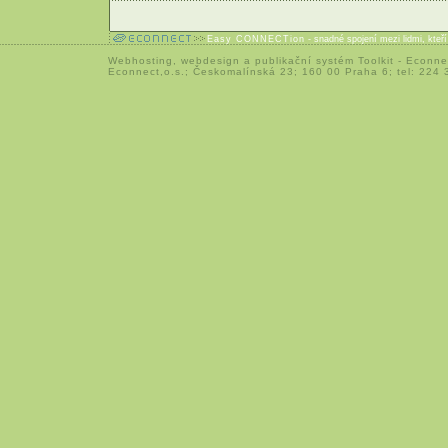
Easy CONNECTion
- snadné spojení mezi lidmi, kteř
Webhosting
,
webdesign
a
publikační systém Toolkit
-
Econne
Econnect,o.s.; Českomalínská 23; 160 00 Praha 6; tel: 224