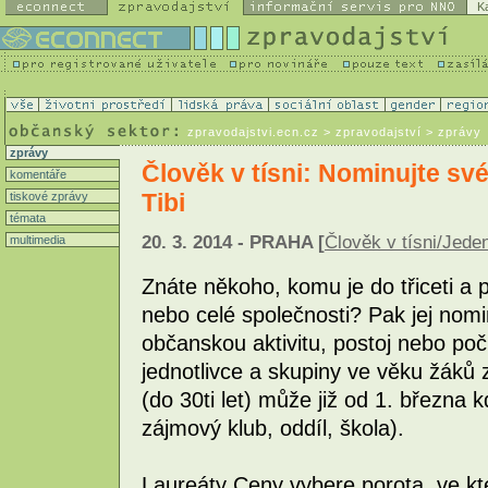
K
zpravodajstvi.ecn.cz
> zpravodajství > zprávy
zprávy
Člověk v tísni: Nominujte sv
komentáře
Tibi
tiskové zprávy
témata
20. 3. 2014 - PRAHA [
Člověk v tísni/Jede
multimedia
Znáte někoho, komu je do třiceti a p
nebo celé společnosti? Pak jej nomi
občanskou aktivitu, postoj nebo poč
jednotlivce a skupiny ve věku žáků z
(do 30ti let) může již od 1. března k
zájmový klub, oddíl, škola).
Laureáty Ceny vybere porota, ve kte