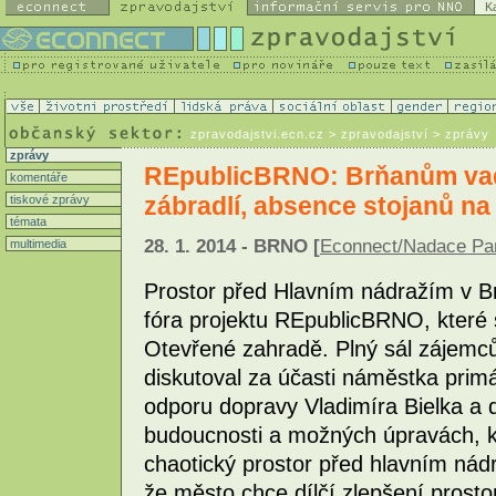
K
zpravodajstvi.ecn.cz
> zpravodajství > zprávy
zprávy
REpublicBRNO: Brňanům vad
komentáře
zábradlí, absence stojanů na 
tiskové zprávy
témata
28. 1. 2014 - BRNO [
Econnect/Nadace Par
multimedia
Prostor před Hlavním nádražím v B
fóra projektu REpublicBRNO, které s
Otevřené zahradě. Plný sál zájemců 
diskutoval za účasti náměstka prim
odporu dopravy Vladimíra Bielka a 
budoucnosti a možných úpravách, k
chaotický prostor před hlavním nádr
že město chce dílčí zlepšení prosto