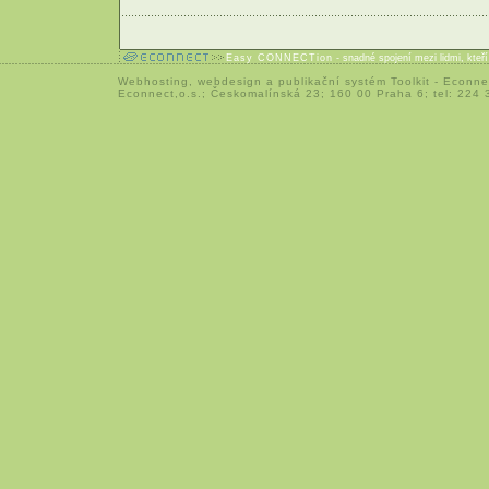
Easy CONNECTion
- snadné spojení mezi lidmi, kteř
Webhosting
,
webdesign
a
publikační systém Toolkit
-
Econne
Econnect,o.s.; Českomalínská 23; 160 00 Praha 6; tel: 224