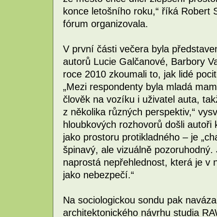
konce letošního roku,“ říká Robert 
fórum organizovala.
V první části večera byla představen
autorů Lucie Galčanové, Barbory V
roce 2010 zkoumali to, jak lidé poc
„Mezi respondenty byla mladá mam
člověk na vozíku i uživatel auta, ta
z několika různých perspektiv,“ vys
hloubkových rozhovorů došli autoři 
jako prostoru protikladného – je „ch
špinavý, ale vizuálně pozoruhodný. 
naprostá nepřehlednost, která je v 
jako nebezpečí.“
Na sociologickou sondu pak navázal
architektonického návrhu studia RAW