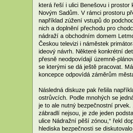
která řeší i ulici Benešovu i prost
Novým Sadům. V rámci prostoru př
například zúžení vstupů do podcho
nich a doplnění přechodu pro chod
nádraží a obchodním domem Letmo. J
Českou televizi i náměstek primátor
ideový návrh. Některé konkrétní de
přesně neodpovídají územně-plánova
se kterými se dá ještě pracovat. M
koncepce odpovídá záměrům města
Následná diskuze pak řešila napříkl
ostrůvcích. Podle mnohých se jedná
je to ale nutný bezpečnostní prvek. 
zábradlí nejsou, je zde jeden podsta
ulice Nádražní pěší zónou,“ řekl do
hlediska bezpečnosti se diskutovalo 