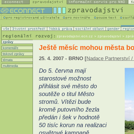
K
zpravodajstvi.ecn.cz
> zpravodajství > zprá
zprávy
Ještě měsíc mohou města boj
komentáře
tiskové zprávy
25. 4. 2007 - BRNO [
Nadace Partnerství /
témata
multimedia
Do 5. června mají
starostové možnost
přihlásit své město do
soutěže o titul Město
stromů. Vítězi bude
kromě putovního žezla
předán i šek v hodnotě
50 tisíc korun na realizaci
osvětové kampaně.