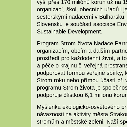
výši přes 170 miliónů korun už na 
organizací, škol, obecních úřadů i j
sesterskými nadacemi v Bulharsku
Slovensku je součástí asociace Env
Sustainable Development.
Program Strom života Nadace Part
organizacím, obcím a dalším partn
prostředí pro každodenní život, a 
a péče o krajinu či veřejná prostran
podporovat formou veřejné sbírky,
Strom roku nebo přímou účastí při
programu Strom života je společnos
podporuje částkou 6,1 milionu korun
Myšlenka ekologicko-osvětového pr
návaznosti na aktivity města Strako
stromům a městské zeleni. Naší spol