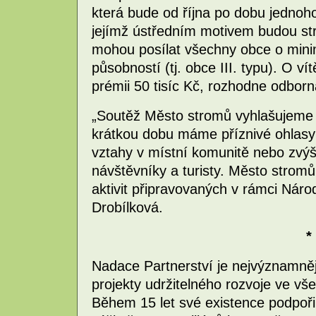
která bude od října po dobu jednoh
jejímž ústředním motivem budou str
mohou posílat všechny obce o minim
působností (tj. obce III. typu). O vít
prémii 50 tisíc Kč, rozhodne odbor
„Soutěž Město stromů vyhlašujeme t
krátkou dobu máme příznivé ohlasy 
vztahy v místní komunitě nebo zvýše
návštěvníky a turisty. Město stro
aktivit připravovaných v rámci Náro
Drobílková.
*
Nadace Partnerství je nejvýznamněj
projekty udržitelného rozvoje ve vš
Během 15 let své existence podpoř