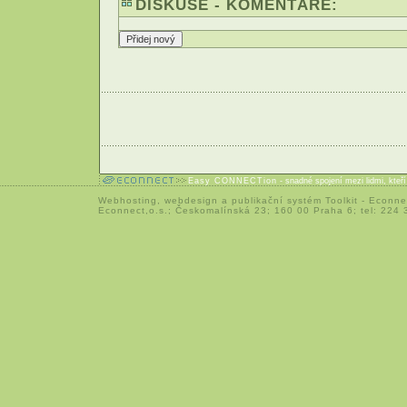
DISKUSE - KOMENTÁŘE:
Easy CONNECTion
- snadné spojení mezi lidmi, kteř
Webhosting
,
webdesign
a
publikační systém Toolkit
-
Econne
Econnect,o.s.; Českomalínská 23; 160 00 Praha 6; tel: 224