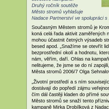
Druhý ročník soutěže
Město stromů vyhlašuje
Nadace Partnerství ve spolupráci s
Současným Městem stromů je Kromě
koná celá řada aktivit zaměřených 
mohou účastnit četných výsadeb str
besed apod. „Snažíme se otevřít lid
bezprostřední okolí a hodnotu, kter
nám, věřím, daří. Ohlas na kampaň j
nelitujeme, že jsme se do ní zapojil
Města stromů 2006/7 Olga Sehnalo
„Životní prostředí a s ním souvisejí
dostávají do popředí zájmu veřejnost
čím dál častěji kladen do přímé souv
Město stromů se snaží tento přízniv
kampaně Mirka Drobílková z Nadace 