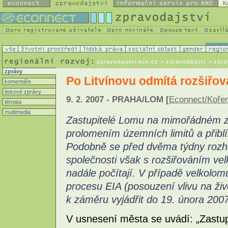
K
zpravodajstvi.ecn.cz
> zpravodajství > zprá
zprávy
Po Litvínovu odmítá rozšiřov
komentáře
tiskové zprávy
9. 2. 2007 - PRAHA/LOM [
Econnect/Koře
témata
multimedia
Zastupitelé Lomu na mimořádném za
prolomením územních limitů a přibl
Podobně se před dvěma týdny rozhod
společnosti však s rozšiřováním v
nadále počítají. V případě velkolom
procesu EIA (posouzení vlivu na ži
k záměru vyjádřit do 19. února 2007
V usnesení města se uvádí: „Zastu