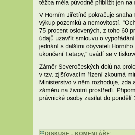
těžba měla původně přiblížit jen na 
V Horním Jiřetíně pokračuje snaha 
výkup pozemků a nemovitostí. "Ocho
75 procent oslovených, z toho 60 p
údajů uzavřít smlouvu o vypořádání
jednání s dalšími obyvateli Horního J
ukončení I.etapy," uvádí se v tisk
Záměr Severočeských dolů na prolom
v tzv. zjišťovacím řízení zkoumá min
Ministerstvo v něm rozhoduje, zda 
záměru na životní prostředí. Přip
právnické osoby zasílat do pondělí
DISKUSE - KOMENTÁŘE: