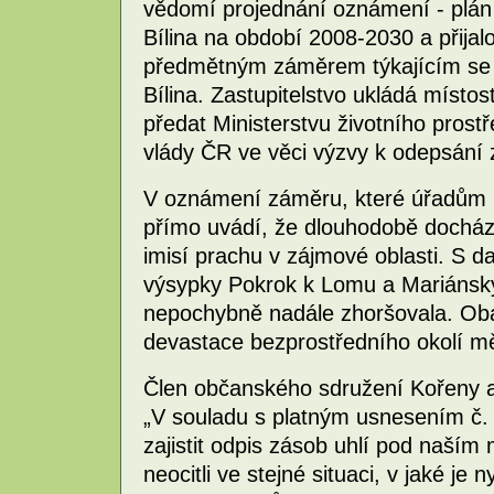
vědomí projednání oznámení - plán 
Bílina na období 2008-2030 a přijal
předmětným záměrem týkajícím se o
Bílina. Zastupitelstvo ukládá místos
předat Ministerstvu životního prost
vlády ČR ve věci výzvy k odepsání 
V oznámení záměru, které úřadům p
přímo uvádí, že dlouhodobě dochází
imisí prachu v zájmové oblasti. S d
výsypky Pokrok k Lomu a Mariánský
nepochybně nadále zhoršovala. Obav
devastace bezprostředního okolí m
Člen občanského sdružení Kořeny 
„V souladu s platným usnesením č.
zajistit odpis zásob uhlí pod naš
neocitli ve stejné situaci, v jaké je 