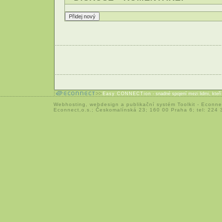
Easy CONNECTion
- snadné spojení mezi lidmi, kteř
Webhosting
,
webdesign
a
publikační systém Toolkit
-
Econne
Econnect,o.s.; Českomalínská 23; 160 00 Praha 6; tel: 224