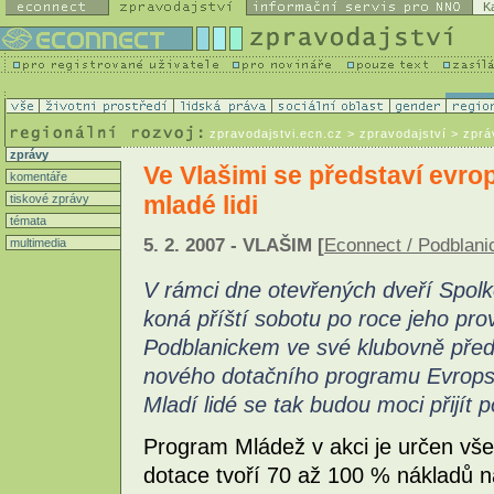
K
zpravodajstvi.ecn.cz
> zpravodajství > zprá
zprávy
Ve Vlašimi se představí evr
komentáře
mladé lidi
tiskové zprávy
témata
5. 2. 2007 - VLAŠIM [
Econnect / Podblan
multimedia
V rámci dne otevřených dveří Spolk
koná příští sobotu po roce jeho pr
Podblanickem ve své klubovně pře
nového dotačního programu Evrops
Mladí lidé se tak budou moci přijít 
Program Mládež v akci je určen vš
dotace tvoří 70 až 100 % nákladů n