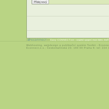
Easy CONNECTion
- snadné spojení mezi lidmi, kteř
Webhosting
,
webdesign
a
publikační systém Toolkit
-
Econne
Econnect,o.s.; Českomalínská 23; 160 00 Praha 6; tel: 224