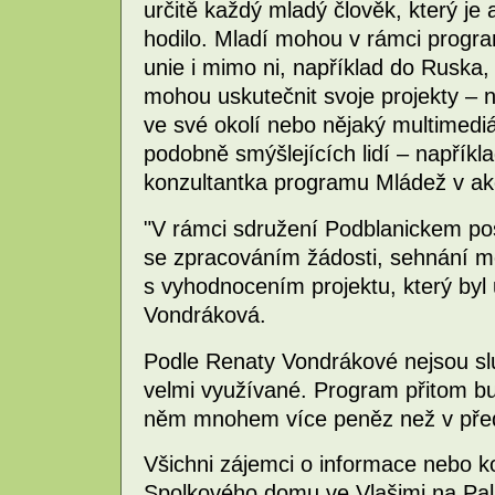
určitě každý mladý člověk, který je a
hodilo. Mladí mohou v rámci progr
unie i mimo ni, například do Ruska, 
mohou uskutečnit svoje projekty – 
ve své okolí nebo nějaký multimediál
podobně smýšlejících lidí – napříkla
konzultantka programu Mládež v ak
"V rámci sdružení Podblanickem p
se zpracováním žádosti, sehnání m
s vyhodnocením projektu, který byl
Vondráková.
Podle Renaty Vondrákové nejsou slu
velmi využívané. Program přitom bu
něm mnohem více peněz než v před
Všichni zájemci o informace nebo k
Spolkového domu ve Vlašimi na Pal