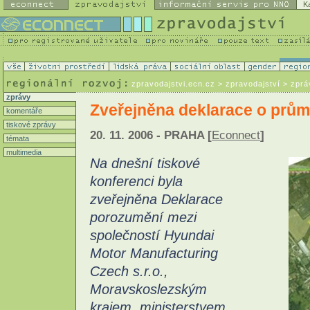
K
zpravodajstvi.ecn.cz
> zpravodajství > zprá
zprávy
Zveřejněna deklarace o prů
komentáře
tiskové zprávy
20. 11. 2006 - PRAHA [
Econnect
]
témata
multimedia
Na dnešní tiskové
konferenci byla
zveřejněna Deklarace
porozumění mezi
společností Hyundai
Motor Manufacturing
Czech s.r.o.,
Moravskoslezským
krajem, ministerstvem