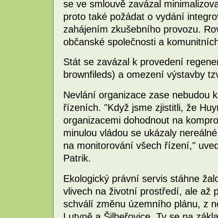
se ve smlouvě zavázal minimalizova
proto také požádat o vydání integr
zahájením zkušebního provozu. Ro
občanské společnosti a komunitníc
Stát se zavázal k provedení regene
brownfileds) a omezení výstavby tzv
Nevlání organizace zase nebudou k
řízeních. "Když jsme zjistitli, že H
organizacemi dohodnout na kompro
minulou vládou se ukázaly nereálné,
na monitorování všech řízení," uve
Patrik.
Ekologický právní servis stáhne žal
vlivech na životní prostředí, ale až 
schválí změnu územního plánu, z n
Lutyně a Šilheřovice. Ty se na zák