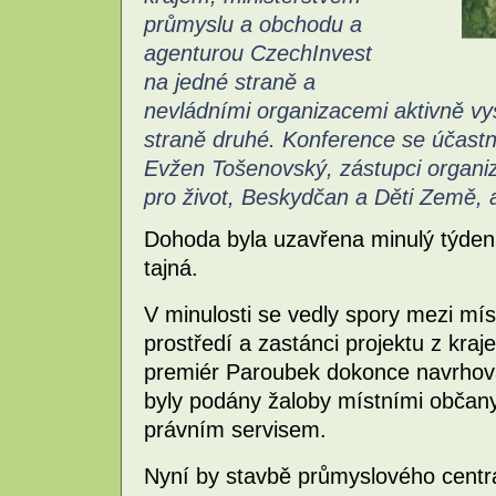
průmyslu a obchodu a
agenturou CzechInvest
na jedné straně a
nevládními organizacemi aktivně vys
straně druhé. Konference se účastn
Evžen Tošenovský, zástupci organiz
pro život, Beskydčan a Děti Země, a
Dohoda byla uzavřena minulý týden
tajná.
V minulosti se vedly spory mezi mís
prostředí a zastánci projektu z kraj
premiér Paroubek dokonce navrhov
byly podány žaloby místními občan
právním servisem.
Nyní by stavbě průmyslového centra 