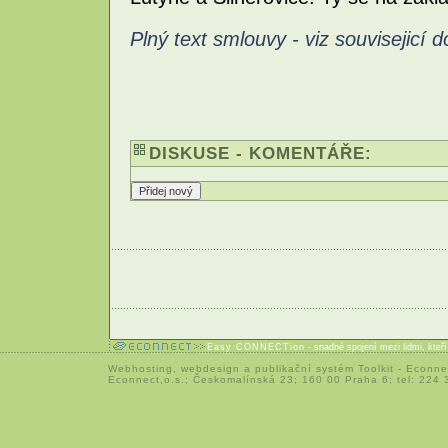
Plný text smlouvy - viz souvisejicí
DISKUSE - KOMENTÁŘE:
Easy CONNECTion
- snadné spojení mezi lidmi, kteř
Webhosting
,
webdesign
a
publikační systém Toolkit
-
Econne
Econnect,o.s.; Českomalínská 23; 160 00 Praha 6; tel: 224