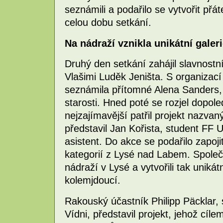
seznámili a podařilo se vytvořit přá
celou dobu setkání.
Na nádraží vznikla unikátní galer
Druhý den setkání zahájil slavnost
Vlašimi Luděk Jeništa. S organizac
seznámila přítomné Alena Sanders, 
starosti. Hned poté se rozjel dopol
nejzajímavější patřil projekt nazvan
představil Jan Kořista, student FF 
asistent. Do akce se podařilo zapoj
kategorií z Lysé nad Labem. Společ
nádraží v Lysé a vytvořili tak unikát
kolemjdoucí.
Rakouský účastník Philipp Päcklar,
Vídni, představil projekt, jehož cíl