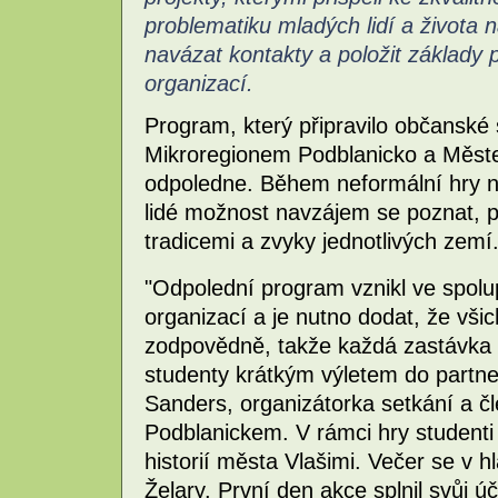
problematiku mladých lidí a života 
navázat kontakty a položit základy
organizací.
Program, který připravilo občanské
Mikroregionem Podblanicko a Měste
odpoledne. Během neformální hry n
lidé možnost navzájem se poznat, pro
tradicemi a zvyky jednotlivých zemí
"Odpolední program vznikl ve spolu
organizací a je nutno dodat, že všic
zodpovědně, takže každá zastávka 
studenty krátkým výletem do partn
Sanders, organizátorka setkání a 
Podblanickem. V rámci hry studenti
historií města Vlašimi. Večer se v h
Želary. První den akce splnil svůj ú