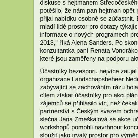
diskuse s hejtmanem Středočeského
potěšilo, že nám pan hejtman opět 
přijal nabídku osobně se zúčastni
mladí lidé prostor pro dotazy týkají
informace o nových programech pro
2013," říká Alena Sanders. Po skonč
konzultantka paní Renata Vondrák
které jsou zaměřeny na podporu akti
Účastníky bezesporu nejvíce zaujal
organizace Landschapsbeheer Nede
zabývající se zachováním rázu holand
cílem získat účastníky pro akci plá
zájemců se přihlásilo víc, než čekali
partnerství s Českým svazem ochrán
slečna Jana Zmeškalová se akce úča
workshopů pomohli navrhnout konce
sloužit jako trvalý prostor pro vým