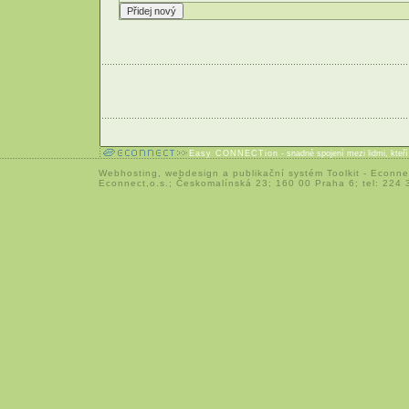
Easy CONNECTion
- snadné spojení mezi lidmi, kteř
Webhosting
,
webdesign
a
publikační systém Toolkit
-
Econne
Econnect,o.s.; Českomalínská 23; 160 00 Praha 6; tel: 224