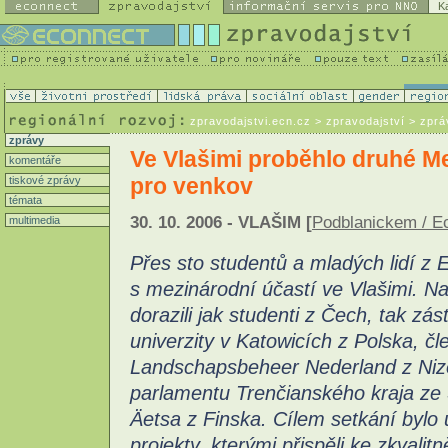
K
zpravodajstvi.ecn.cz
> zpravodajství > zprá
zprávy
Ve Vlašimi proběhlo druhé Me
komentáře
pro venkov
tiskové zprávy
témata
30. 10. 2006 - VLAŠIM [
Podblanickem / E
multimedia
Přes sto studentů a mladých lidí z E
s mezinárodní účastí ve Vlašimi. Na
dorazili jak studenti z Čech, tak zá
univerzity v Katowicích z Polska, 
Landschapsbeheer Nederland z Nizo
parlamentu Trenčianského kraja ze 
Äetsa z Finska. Cílem setkání bylo
projekty, kterými přispěli ke zkvalitně