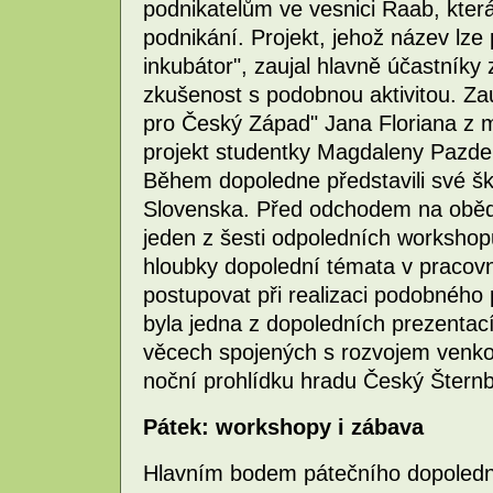
podnikatelům ve vesnici Raab, kter
podnikání. Projekt, jehož název lze 
inkubátor", zaujal hlavně účastníky 
zkušenost s podobnou aktivitou. Za
pro Český Západ" Jana Floriana z 
projekt studentky Magdaleny Pazder
Během dopoledne představili své škol
Slovenska. Před odchodem na oběd 
jeden z šesti odpoledních workshopů
hloubky dopolední témata v pracovn
postupovat při realizaci podobného
byla jedna z dopoledních prezentací,
věcech spojených s rozvojem venkov
noční prohlídku hradu Český Šternb
Pátek: workshopy i zábava
Hlavním bodem pátečního dopoled