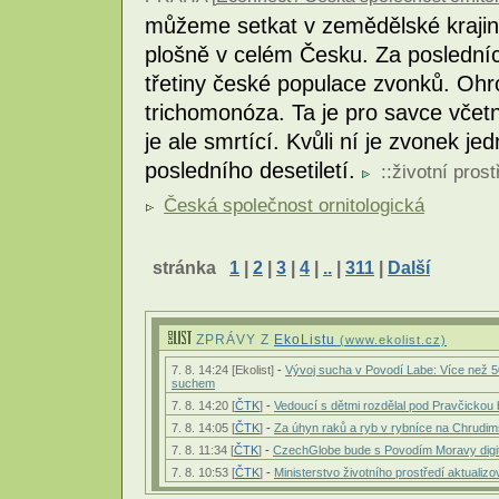
můžeme setkat v zemědělské krajině
plošně v celém Česku. Za posledních
třetiny české populace zvonků. Ohr
trichomonóza. Ta je pro savce včet
je ale smrtící. Kvůli ní je zvonek je
posledního desetiletí.
::
životní prost
Česká společnost ornitologická
stránka
1
|
2
|
3
|
4
|
..
|
311
|
Další
ZPRÁVY Z
EkoListu
(www.ekolist.cz)
7. 8. 14:24 [Ekolist]
-
Vývoj sucha v Povodí Labe: Více než
suchem
7. 8. 14:20 [
ČTK
]
-
Vedoucí s dětmi rozdělal pod Pravčickou
7. 8. 14:05 [
ČTK
]
-
Za úhyn raků a ryb v rybníce na Chrudi
7. 8. 11:34 [
ČTK
]
-
CzechGlobe bude s Povodím Moravy digitá
7. 8. 10:53 [
ČTK
]
-
Ministerstvo životního prostředí aktuali