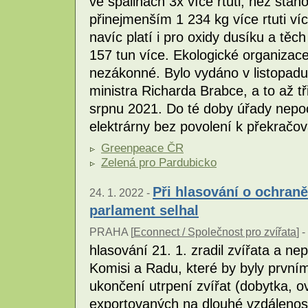
ve spalinách 3x více rtuti, než stano
přinejmenším 1 234 kg více rtuti víc
navíc platí i pro oxidy dusíku a těc
157 tun více. Ekologické organizace
nezákonné. Bylo vydáno v listopadu
ministra Richarda Brabce, a to až tř
srpnu 2021. Do té doby úřady nepoc
elektrárny bez povolení k překračov
Greenpeace ČR
Zelená pro Pardubicko
Při hlasování o ochran
24. 1. 2022 -
parlament selhal
PRAHA [
Econnect / Společnost pro zvířata
] -
hlasování 21. 1. zradil zvířata a n
Komisi a Radu, které by byly první
ukončení utrpení zvířat (dobytka, ov
exportovaných na dlouhé vzdáleno