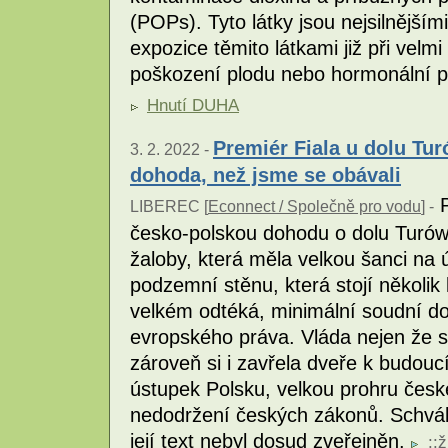
(POPs). Tyto látky jsou nejsilnějš
expozice těmito látkami již při vel
poškození plodu nebo hormonální 
Hnutí DUHA
Premiér Fiala u dolu Tur
3. 2. 2022 -
dohoda, než jsme se obávali
P
LIBEREC [
Econnect / Společně pro vodu
] -
česko-polskou dohodu o dolu Turów
žaloby, která měla velkou šanci na
podzemní stěnu, která stojí několik
velkém odtéká, minimální soudní do
evropského práva. Vláda nejen že s
zároveň si i zavřela dveře k budou
ústupek Polsku, velkou prohru české
nedodržení českých zákonů. Schvál
její text nebyl dosud zveřejněn.
::
ž