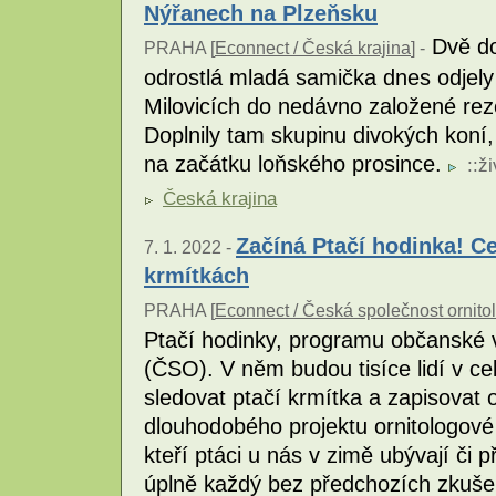
Nýřanech na Plzeňsku
Dvě do
PRAHA [
Econnect / Česká krajina
] -
odrostlá mladá samička dnes odjely
Milovicích do nedávno založené re
Doplnily tam skupinu divokých koní,
na začátku loňského prosince.
::
ži
Česká krajina
Začíná Ptačí hodinka! Ce
7. 1. 2022 -
krmítkách
PRAHA [
Econnect / Česká společnost ornito
Ptačí hodinky, programu občanské v
(ČSO). V něm budou tisíce lidí v c
sledovat ptačí krmítka a zapisovat
dlouhodobého projektu ornitologové v
kteří ptáci u nás v zimě ubývají či p
úplně každý bez předchozích zkuše