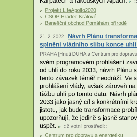
Karpatech a rakouských Alpách.
:
Projekt LifeApollo2020
ČSOP Hradec Králové
Benefiční obchod Pomáhám přírodě
Návrh Plánu transforma
21. 2. 2022 -
splnění vládního slibu konce uhlí
PRAHA [
Hnutí DUHA a Centrum pro dopravu
svém programovém prohlášení zavá
od uhlí do roku 2033, návrh Plánu 
tento závazek téměř neodráží. Ve sv
prohlášení vlády, avšak zároveň n
těžbu uhlí po tomto datu. Návrh plá
2033 jako jasný cíl s konkrétními kr
jistotu, jak bude transformace prob
upozorňují, že jedině s jasně sta
uspět.
::
životní prostředí
::
Centrum pro dopravu a energetiku