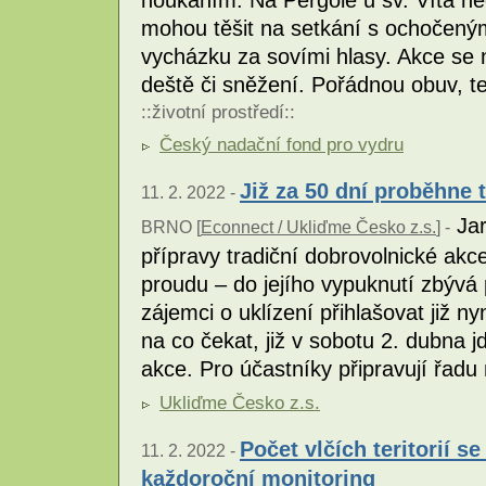
houkáním. Na Pergole u sv. Víta ne
mohou těšit na setkání s ochočený
vycházku za sovími hlasy. Akce se 
deště či sněžení. Pořádnou obuv, t
::
životní prostředí
::
Český nadační fond pro vydru
Již za 50 dní proběhne t
11. 2. 2022 -
Jar
BRNO [
Econnect / Ukliďme Česko z.s.
] -
přípravy tradiční dobrovolnické ak
proudu – do jejího vypuknutí zbýv
zájemci o uklízení přihlašovat již 
na co čekat, již v sobotu 2. dubna j
akce. Pro účastníky připravují řadu
Ukliďme Česko z.s.
Počet vlčích teritorií s
11. 2. 2022 -
každoroční monitoring