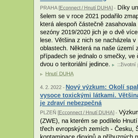
Díky un
PRAHA [
Econnect / Hnutí DUHA
] -
šelem se v roce 2021 podařilo zmapov
která alespoň částečně zasahovala
sezóny 2019/2020 jich je o dvě víc
lese. Většina z nich se nacházela v
oblastech. Některá na naše území 
případech se jednalo o smečky, ve č
dvou o teritoriální jedince.
::
životní
Hnutí DUHA
Nový výzkum: Okolí spa
4. 2. 2022 -
vysoce toxickými látkami. Většin
je zdraví nebezpečná
Výzkum
PLZEŇ [
Ecconnect / Hnutí DUHA
] -
(ZWE), na kterém se podílelo Hnutí 
třech evropských zemích - Česku, Š
kontaminace dioxinů a příbuzných p