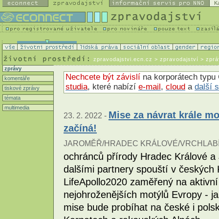
K
zpravodajstvi.ecn.cz
> zpravodajství > zpr
zprávy
Nechcete být závislí
na korporátech typu 
komentáře
studia
, které nabízí
e-mail
,
cloud
a
další 
tiskové zprávy
témata
multimedia
Mise za návrat krále m
23. 2. 2022 -
začíná!
JAROMĚŘ/HRADEC KRÁLOVÉ/VRCHLABÍ
ochránců přírody Hradec Králové a
dalšími partnery spouští v českých
LifeApollo2020 zaměřený na aktivní
nejohroženějších motýlů Evropy - j
mise bude probíhat na české i polsk