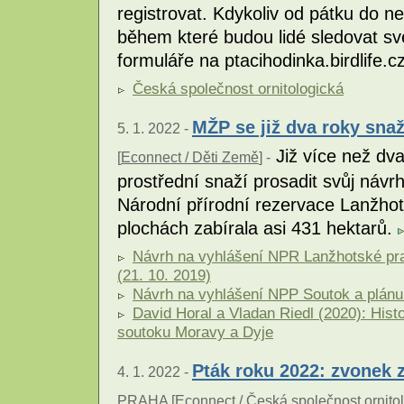
registrovat. Kdykoliv od pátku do ne
během které budou lidé sledovat sv
formuláře na ptacihodinka.birdlife.c
Česká společnost ornitologická
MŽP se již dva roky sna
5. 1. 2022 -
Již více než dva
[
Econnect / Děti Země
] -
prostřední snaží prosadit svůj návr
Národní přírodní rezervace Lanžhot
plochách zabírala asi 431 hektarů.
Návrh na vyhlášení NPR Lanžhotské pra
(21. 10. 2019)
Návrh na vyhlášení NPP Soutok a plánu 
David Horal a Vladan Riedl (2020): Hist
soutoku Moravy a Dyje
Pták roku 2022: zvonek 
4. 1. 2022 -
PRAHA [
Econnect / Česká společnost ornito