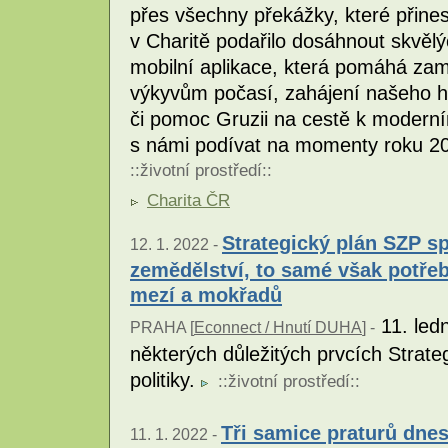
přes všechny překážky, které přine
v Charitě podařilo dosáhnout skvělý
mobilní aplikace, která pomáhá za
výkyvům počasí, zahájení našeho his
či pomoc Gruzii na cestě k moderní
s námi podívat na momenty roku 202
::
životní prostředí
::
Charita ČR
Strategický plán SZP s
12. 1. 2022 -
zemědělství, to samé však potře
mezí a mokřadů
11. ledn
PRAHA [
Econnect / Hnutí DUHA
] -
některých důležitých prvcích Strat
politiky.
::
životní prostředí
::
Tři samice praturů dnes
11. 1. 2022 -