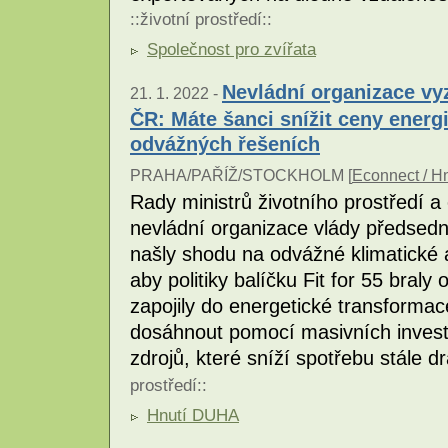
::
životní prostředí
::
Společnost pro zvířata
Nevládní organizace vy
21. 1. 2022 -
ČR: Máte šanci snížit ceny energi
odvážných řešeních
PRAHA/PAŘÍŽ/STOCKHOLM [
Econnect / H
Rady ministrů životního prostředí 
nevládní organizace vlády předsedn
našly shodu na odvážné klimatické a
aby politiky balíčku Fit for 55 braly
zapojily do energetické transformace
dosáhnout pomocí masivních investi
zdrojů, které sníží spotřebu stále dr
prostředí
::
Hnutí DUHA