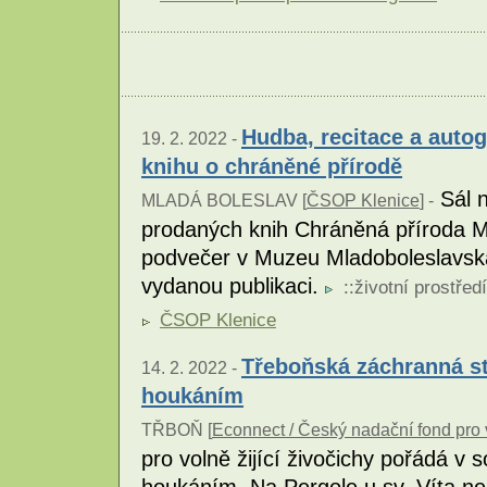
Hudba, recitace a auto
19. 2. 2022 -
knihu o chráněné přírodě
Sál n
MLADÁ BOLESLAV [
ČSOP Klenice
] -
prodaných knih Chráněná příroda Ml
podvečer v Muzeu Mladoboleslavska
vydanou publikaci.
::
životní prostředí
ČSOP Klenice
Třeboňská záchranná st
14. 2. 2022 -
houkáním
TŘBOŇ [
Econnect / Český nadační fond pro 
pro volně žijící živočichy pořádá v