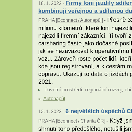
Firmy loni jezdily sdíle
18. 1. 2022 -
kombinují veřejnou a sdílenou d
Přesně 32
PRAHA [
Econnect / Autonapůl
] -
milionu kilometrů, které loni najezdi
najezdili firemní zákazníci. Ti tvoří
carsharing často jako dočasné posíle
jak se nezavazovat k operativnímu 
vozu. Zároveň roste počet lidí, kteří
kde jsou registrovaní, a k cestám m
dopravu. Ukazují to data o jízdách
2021.
::
životní prostředí
,
regionální rozvoj
,
obč
Autonapůl
6 největších úspěchů Ch
13. 1. 2022 -
Když jsm
PRAHA [
Econnect / Charita ČR
] -
shrnutí toho předešlého, netušili j