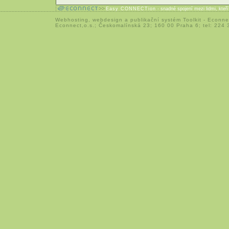
Easy CONNECTion
- snadné spojení mezi lidmi, kteř
Webhosting
,
webdesign
a
publikační systém Toolkit
-
Econne
Econnect,o.s.; Českomalínská 23; 160 00 Praha 6; tel: 224