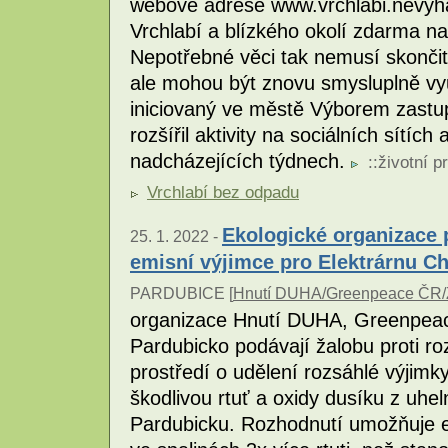
webové adrese www.vrchlabi.nevyh
Vrchlabí a blízkého okolí zdarma na
Nepotřebné věci tak nemusí skončit
ale mohou být znovu smysluplně vyu
iniciovaný ve městě Výborem zastupi
rozšířil aktivity na sociálních sítích 
nadcházejících týdnech.
::
životní p
Vrchlabí bez odpadu
Ekologické organizace 
25. 1. 2022 -
emisní výjimce pro Elektrárnu Ch
PARDUBICE [
Hnutí DUHA/Greenpeace ČR/Z
organizace Hnutí DUHA, Greenpeace
Pardubicko podávají žalobu proti ro
prostředí o udělení rozsáhlé výjimky
škodlivou rtuť a oxidy dusíku z uhel
Pardubicku. Rozhodnutí umožňuje el