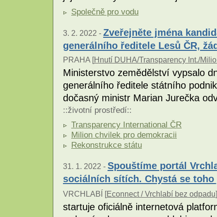
Společně pro vodu
Zveřejněte jména kandid
3. 2. 2022 -
generálního ředitele Lesů ČR, žá
PRAHA [
Hnutí DUHA/Transparency Int./Milio
Ministerstvo zemědělství vypsalo d
generálního ředitele státního podni
dočasný ministr Marian Jurečka odv
::
životní prostředí
::
Transparency International ČR
Milion chvilek pro demokracii
Rekonstrukce státu
Spouštíme portál Vrchl
31. 1. 2022 -
sociálních sítích. Chystá se toho 
VRCHLABÍ [
Econnect / Vrchlabí bez odpadu
startuje oficiálně internetová plat