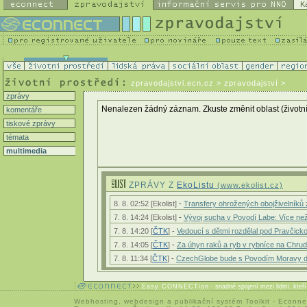
K
zpravodajstvi.ecn.cz
> zpravodajství >
zprávy
Nenalezen žádný záznam. Zkuste změnit oblast (životní p
komentáře
tiskové zprávy
témata
multimedia
ZPRÁVY Z
EkoListu
(www.ekolist.cz)
8. 8. 02:52 [Ekolist]
-
Transfery ohrožených obojživelníků za
7. 8. 14:24 [Ekolist]
-
Vývoj sucha v Povodí Labe: Více n
7. 8. 14:20 [
ČTK
]
-
Vedoucí s dětmi rozdělal pod Pravčick
7. 8. 14:05 [
ČTK
]
-
Za úhyn raků a ryb v rybníce na Chru
7. 8. 11:34 [
ČTK
]
-
CzechGlobe bude s Povodím Moravy digi
Easy CONNECTion
- snadné spojení mezi lidmi, kteř
Webhosting
,
webdesign
a
publikační systém Toolkit
-
Econne