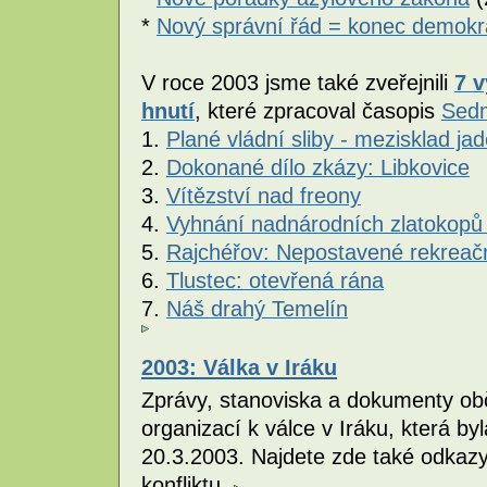
*
Nový správní řád = konec demokr
V roce 2003 jsme také zveřejnili
7 
hnutí
, které zpracoval časopis
Sed
1.
Plané vládní sliby - mezisklad j
2.
Dokonané dílo zkázy: Libkovice
3.
Vítězství nad freony
4.
Vyhnání nadnárodních zlatokopů
5.
Rajchéřov: Nepostavené rekreač
6.
Tlustec: otevřená rána
7.
Náš drahý Temelín
2003: Válka v Iráku
Zprávy, stanoviska a dokumenty obč
organizací k válce v Iráku, která 
20.3.2003. Najdete zde také odkazy
konfliktu.