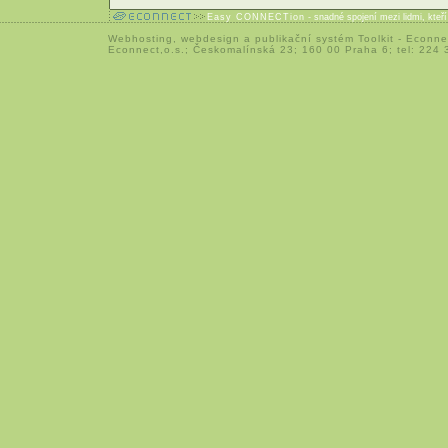
Easy CONNECTion
- snadné spojení mezi lidmi, kteř
Webhosting
,
webdesign
a
publikační systém Toolkit
-
Econne
Econnect,o.s.; Českomalínská 23; 160 00 Praha 6; tel: 224