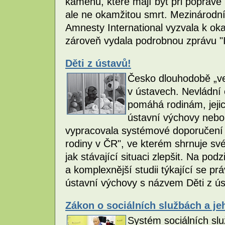
kamenů, které mají být při popravě 
ale ne okamžitou smrt. Mezinárodní
Amnesty International vyzvala k ok
zároveň vydala podrobnou zprávu "I
Děti z ústavů!
Česko dlouhodobě „ved
v ústavech. Nevládní 
pomáhá rodinám, jejic
ústavní výchovy nebo 
vypracovala systémové doporučení „
rodiny v ČR", ve kterém shrnuje sv
jak stávající situaci zlepšit. Na pod
a komplexnější studii týkající se p
ústavní výchovy s názvem Děti z úst
Zákon o sociálních službách a j
Systém sociálních slu