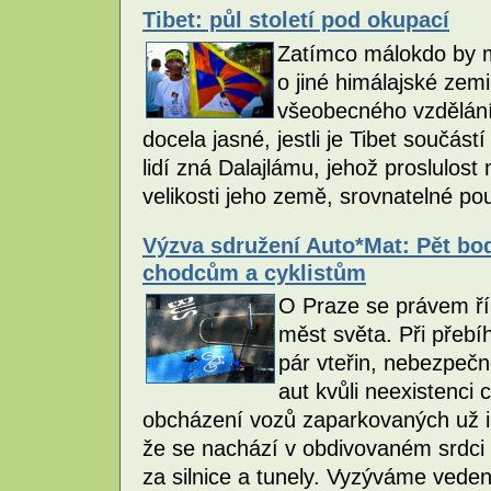
Tibet: půl století pod okupací
Zatímco málokdo by m
o jiné himálajské zem
všeobecného vzdělání
docela jasné, jestli je Tibet součás
lidí zná Dalajlámu, jehož proslulos
velikosti jeho země, srovnatelné p
Výzva sdružení Auto*Mat: Pět bod
chodcům a cyklistům
O Praze se právem řík
měst světa. Při přebí
pár vteřin, nebezpečn
aut kvůli neexistenci 
obcházení vozů zaparkovaných už i 
že se nachází v obdivovaném srdci 
za silnice a tunely. Vyzýváme vede