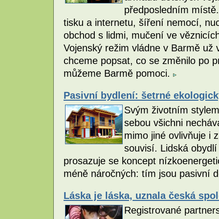
předposledním místě.
tisku a internetu, šíření nemocí, n
obchod s lidmi, mučení ve věznicích 
Vojenský režim vládne v Barmě už v
chceme popsat, co se změnilo po pr
můžeme Barmě pomoci.
Pasivní bydlení: šetrné ekologic
Svým životním stylem 
sebou všichni nechává
mimo jiné ovlivňuje i
souvisí. Lidská obydl
prosazuje se koncept nízkoenergeti
méně náročných: tím jsou pasivní 
Láska je láska, uznala česká spo
Registrované partnerstv