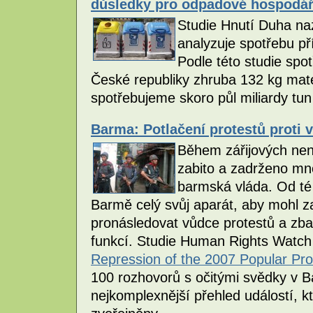
důsledky pro odpadové hospodář
Studie Hnutí Duha naz
analyzuje spotřebu p
Podle této studie spo
České republiky zhruba 132 kg mat
spotřebujeme skoro půl miliardy tun
Barma: Potlačení protestů proti 
Během zářijových nen
zabito a zadrženo mno
barmská vláda. Od té
Barmě celý svůj aparát, aby mohl za
pronásledovat vůdce protestů a zba
funkcí. Studie Human Rights Wat
Repression of the 2007 Popular Pro
100 rozhovorů s očitými svědky v 
nejkomplexnější přehled událostí, k