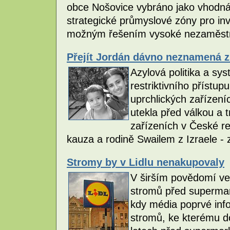
obce Nošovice vybráno jako vhodná 
strategické průmyslové zóny pro inve
možným řešením vysoké nezaměstna
Přejít Jordán dávno neznamená zí
Azylová politika a sy
restriktivního přístu
uprchlických zařízení
utekla před válkou a t
zařízeních v České rep
kauza a rodině Swailem z Izraele 
Stromy by v Lidlu nenakupovaly
V širším povědomí veř
stromů před supermar
kdy média poprvé inf
stromů, ke kterému d