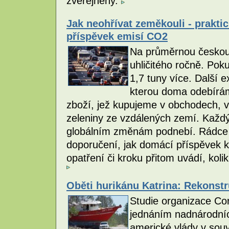
zveřejněny.
Jak neohřívat zeměkouli - praktic
příspěvek emisí CO2
Na průměrnou českou 
uhličitého ročně. Poku
1,7 tuny více. Další 
kterou doma odebírá
zboží, jež kupujeme v obchodech, v
zeleniny ze vzdálených zemí. Každý
globálním změnám podnebí. Rádce 
doporučení, jak domácí příspěvek k
opatření či kroku přitom uvádí, kolik
Oběti hurikánu Katrina: Rekonst
Studie organizace Co
jednáním nadnárodníc
americké vlády v souvi