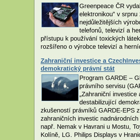
Greenpeace ČR vydalo
elektronikou” v srpn
nejdůležitějších výro
telefonů, televizí a h
přístupu k používání toxických látek
rozšířeno o výrobce televizí a hern
Zahraniční investice a CzechInves
demokratický právní stát
Program GARDE – Glo
právního servisu (GA
„Zahraniční investice
destabilizující demokr
zkušeností právníků GARDE-EPS zí
zahraničních investic nadnárodních
např. Nemak v Havrani u Mostu, To
Kolíně, LG. Philips Displays v Hran