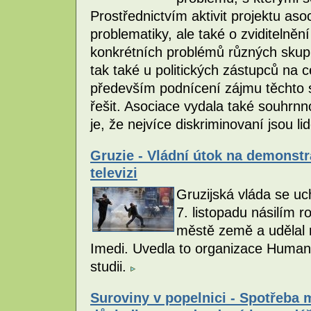
Prostřednictvím aktivit projektu aso
problematiky, ale také o zviditelněn
konkrétních problémů různých skupin 
tak také u politických zástupců na ce
především podnícení zájmu těchto s
řešit. Asociace vydala také souhrn
je, že nejvíce diskriminovaní jsou li
Gruzie - Vládní útok na demonstr
televizi
Gruzijská vláda se uch
7. listopadu násilím 
městě země a udělal r
Imedi. Uvedla to organizace Huma
studii.
Suroviny v popelnici - Spotřeba 