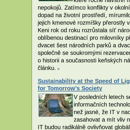
nepokojů. Zatímco konflikty v okol
dopad na životní prostředí, mírumil
jejich kmenové rozmíšky přerostly 
Keni rok od roku rozrůstala síť nár
oblíbenou destinací pro milovníky p
dvacet šest národních parků a dvac
společně se soukromými rezervacem
o historii a současnosti keňských n
článku.
Sustainability at the Speed of Li
for Tomorrow’s Society
V posledních letech se
informačních technolog
než jasné, že IT v n
zasahovat a mít vliv 
IT budou radikálně ovlivňovat glo