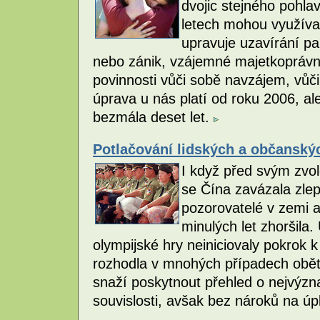
dvojic stejného pohla
letech mohou využívat
upravuje uzavírání pa
nebo zánik, vzájemné majetkoprávní 
povinnosti vůči sobě navzájem, vůči 
úprava u nás platí od roku 2006, ale 
bezmála deset let.
Potlačování lidských a občanský
I když před svým zvo
se Čína zavázala zlepš
pozorovatelé v zemi a
minulých let zhoršila.
olympijské hry neiniciovaly pokrok 
rozhodla v mnohých případech obět
snaží poskytnout přehled o nejvýzn
souvislosti, avšak bez nároků na úp