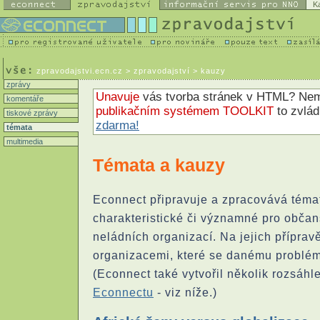
K
zpravodajstvi.ecn.cz
> zpravodajství > kauzy
zprávy
Unavuje
vás tvorba stránek v HTML? N
komentáře
publikačním systémem TOOLKIT
to zvlá
tiskové zprávy
zdarma!
témata
multimedia
Témata a kauzy
Econnect připravuje a zpracovává téma
charakteristické či významné pro občan
neládních organizací. Na jejich přípra
organizacemi, které se danému problém
(Econnect také vytvořil několik rozsáhl
Econnectu
- viz níže.)