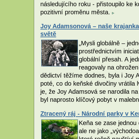
následujícího roku - přistoupilo ke 
pozitivní proměnu města.
Joy Adamsonová – naše krajanka 
světě
„Mysli globálně – jedn
prostřednictvím iniciat
globální přesah. A je
reagovaly na ohrožení 
dědictví těžíme dodnes, byla i Joy
poté, co do keňské divočiny vrátila 
je, že Joy Adamsová se narodila na 
byl naprosto klíčový pobyt v maleb
Ztracený ráj - Národní parky v Ke
Keňa se zase jednou 
ale ne jako „východoa
které ročně navštíví m