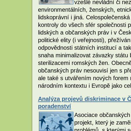
vzešlé nevládní či n
environmentálních, ženských, etnic
lidskoprávní i jiná. Celospolečensk
kontroly do všech sfér společnosti 
lidských a občanských práv i v Česk
politické elity (i veřejnosti), přežív
odpovědnosti státních institucí a t
snaha minimalizovat závazky státu 
sterilizacemi romských žen. Obecněj
občanských práv nesouvisí jen s př
ale také s utvářením nových forem n
národním kontextu i Evropě jako ce
Analýza projevů diskriminace v 
poradenství
Asociace občanských 
projekt, který je za
problémů, s kterými s