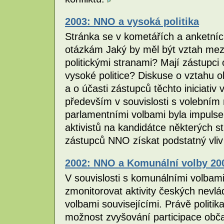
2003: NNO a vysoká politika
Stránka se v kometářích a anketní
otázkám Jaký by měl být vztah mezi
politickými stranami? Mají zástupci 
vysoké politice? Diskuse o vztahu ob
a o účasti zástupců těchto iniciativ 
především v souvislosti s volebním
parlamentními volbami byla impuls
aktivistů na kandidátce některých s
zástupců NNO získat podstatný vliv
2002: NNO a Komunální volby 20
V souvislosti s komunálními volbam
zmonitorovat aktivity českých nevlá
volbami souvisejícími. Právě politi
možnost zvyšování participace obč