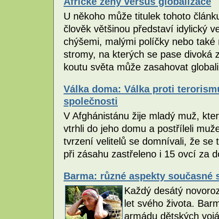
Africké ženy versus globalizace
U někoho může titulek tohoto článku
člověk většinou představí idylický
chýšemi, malými políčky nebo také
stromy, na kterých se pase divoká 
koutu světa může zasahovat globa
Válka doma: Válka proti teroris
společnosti
V Afghánistánu žije mladý muž, který
vtrhli do jeho domu a postříleli muže
tvrzení velitelů se domnívali, že se 
při zásahu zastřeleno i 15 ovcí za
Barma: různé aspekty současné 
Každý desátý novoroz
let svého života. Bar
armádu dětských vojá