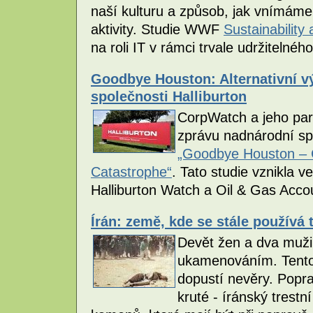
naší kulturu a způsob, jak vnímáme
aktivity. Studie WWF
Sustainability
na roli IT v rámci trvale udržitelnéh
Goodbye Houston: Alternativní v
společnosti Halliburton
CorpWatch a jeho partn
zprávu nadnárodní sp
„Goodbye Houston – C
Catastrophe“
. Tato studie vznikla v
Halliburton Watch a Oil & Gas Accou
Írán: země, kde se stále používá
Devět žen a dva muži 
ukamenováním. Tento t
dopustí nevěry. Pop
kruté - íránský trestn