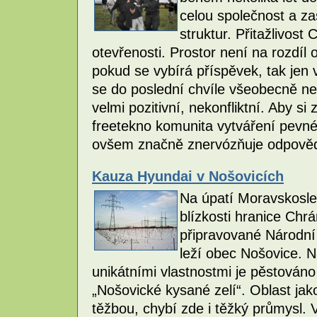
celou společnost a zas
struktur. Přitažlivos
otevřenosti. Prostor není na rozdíl 
pokud se vybírá příspěvek, tak jen 
se do poslední chvíle všeobecně ne
velmi pozitivní, nekonfliktní. Aby si
freetekno komunita vytváření pevné 
ovšem značně znervózňuje odpovědné
Kauza Hyundai v Nošovicích
Na úpatí Moravskosle
blízkosti hranice Chr
připravované Národní
leží obec Nošovice. 
unikátními vlastnostmi je pěstováno
„Nošovické kysané zelí“. Oblast ja
těžbou, chybí zde i těžký průmysl.