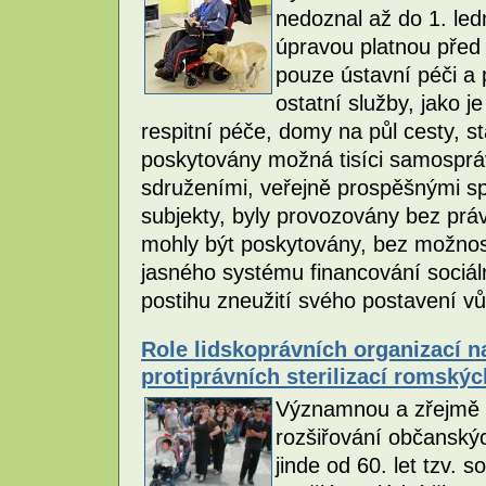
nedoznal až do 1. led
úpravou platnou před
pouze ústavní péči a
ostatní služby, jako 
respitní péče, domy na půl cesty, sta
poskytovány možná tisíci samospr
sdruženími, veřejně prospěšnými sp
subjekty, byly provozovány bez prá
mohly být poskytovány, bez možnosti
jasného systému financování sociál
postihu zneužití svého postavení vů
Role lidskoprávních organizací n
protiprávních sterilizací romský
Významnou a zřejmě 
rozšiřování občanskýc
jinde od 60. let tzv. s