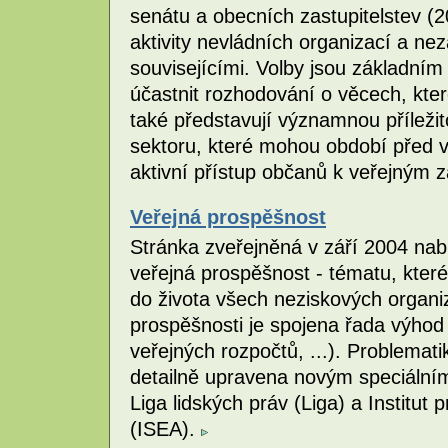
senátu a obecních zastupitelstev (
aktivity nevládních organizací a nezá
souvisejícími. Volby jsou základním 
účastnit rozhodování o věcech, kter
také představují významnou příleži
sektoru, které mohou období před vo
aktivní přístup občanů k veřejným 
Veřejná prospěšnost
Stránka zveřejněná v září 2004 nab
veřejná prospěšnost - tématu, kte
do života všech neziskových organi
prospěšnosti je spojena řada výhod
veřejných rozpočtů, ...). Problemat
detailně upravena novým speciální
Liga lidských práv (Liga) a Institut
(ISEA).