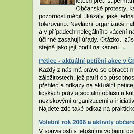
letech před supermark
Občanské protesty, k
pozornost médií ukázaly, jaké jedná
tolerováno. Nevládní organizace na
a v případech nelegálního kácení ná
účinně zasahují úřady. Otázkou zůst
stejně jako její podíl na kácení.
Petice - aktuální petiční akce v Č
Každý z nás má právo se obracet na
záležitostech, jež patří do působnos
přehled a odkazy na aktuální petice 
lidských práv a sociální oblasti a 
neziskovými organizacemi a iniciati
Najdete zde také odkaz na praktické
Volební rok 2006 a aktivity obča
V souvislosti s letošními volbami d