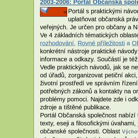
2003-2006: Portál Občanská spole
Portál s praktickými návo
uplatňovat občanská práva
veřejných. Je určen pro občany a 
Ve 4 základních tématických oblas
rozhodování
,
Rovné příležitosti
a
Ob
konkrétní nástroje praktické návody 
informace a odkazy. Součástí je té
Vedle praktických návodů, jak se ne
od úřadů, zorganizovat petiční akci,
životní prostředí ve správním řízení
potřebných zákonů a kontakty na o
problémy pomoci. Najdete zde i odka
zdroje a tištěné publikace.
Portál Občanská společnost nabízí 
texty, eseji a filosofickými úvahami,
občanské společnosti. Oblast
Výcho