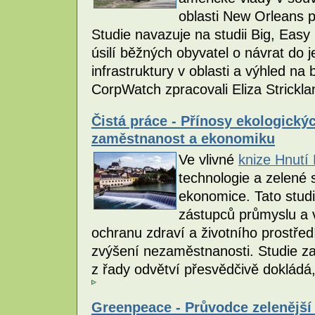
oblasti New Orleans p
Studie navazuje na studii Big, Easy 
úsilí běžných obyvatel o návrat do
infrastruktury v oblasti a výhled na 
CorpWatch zpracovali Eliza Strickl
Čistá práce - Přínosy ekologický
zaměstnanost a ekonomiku
Ve vlivné
knize Hnutí
technologie a zelené
ekonomice. Tato stud
zástupců průmyslu a v
ochranu zdraví a životního prostř
zvýšení nezaměstnanosti. Studie za
z řady odvětví přesvědčivě dokládá,
Greenpeace - Průvodce zelenější