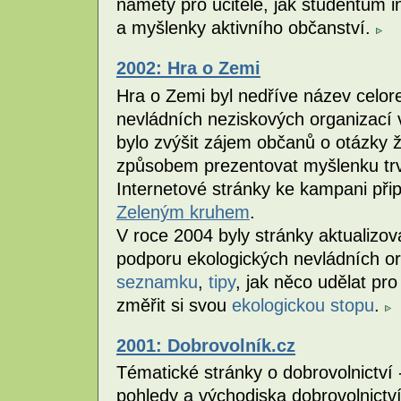
náměty pro učitele, jak studentům in
a myšlenky aktivního občanství.
2002: Hra o Zemi
Hra o Zemi byl nedříve název celo
nevládních neziskových organizací 
bylo zvýšit zájem občanů o otázky 
způsobem prezentovat myšlenku trva
Internetové stránky ke kampani přip
Zeleným kruhem
.
V roce 2004 byly stránky aktualizo
podporu ekologických nevládních o
seznamku
,
tipy
, jak něco udělat pro
změřit si svou
ekologickou stopu
.
2001: Dobrovolník.cz
Tématické stránky o dobrovolnictví -
pohledy a východiska dobrovolnictví,