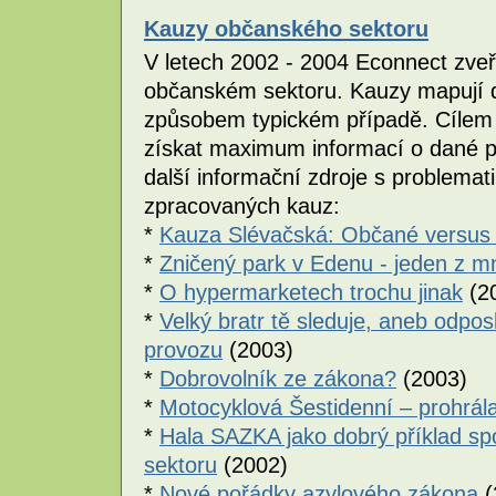
Kauzy občanského sektoru
V letech 2002 - 2004 Econnect zveř
občanském sektoru. Kauzy mapují 
způsobem typickém případě. Cílem j
získat maximum informací o dané pr
další informační zdroje s problemati
zpracovaných kauz:
*
Kauza Slévačská: Občané versus 
*
Zničený park v Edenu - jeden z 
*
O hypermarketech trochu jinak
(2
*
Velký bratr tě sleduje, aneb odp
provozu
(2003)
*
Dobrovolník ze zákona?
(2003)
*
Motocyklová Šestidenní – prohrála
*
Hala SAZKA jako dobrý příklad s
sektoru
(2002)
*
Nové pořádky azylového zákona
(