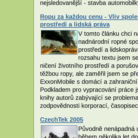
nejsledovanější - stavba automobil
Ropu za každou cenu - Vliv spole
prostředí a lidská práva
V tomto článku chci na
nadnárodní ropné spol
prostředí a lidskoprá
rozsahu textu jsem s
ničení životního prostředí a porušov
těžbou ropy, ale zaměřil jsem se př
ExxonMobile s domácí a zahraniční 
Podkladem pro vypracování práce js
knihy autorů zabývající se problemat
zodpovědnosti korporací, časopisec
CzechTek 2005
Původně nenápadná u
během několika let do