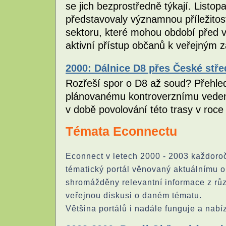
se jich bezprostředně týkají. Listo
představovaly významnou příležitos
sektoru, které mohou období před vo
aktivní přístup občanů k veřejným 
2000: Dálnice D8 přes České stře
Rozřeší spor o D8 až soud? Přehled
plánovanému kontroverznímu vedení
v době povolování této trasy v roc
Témata Econnectu
Econnect v letech 2000 - 2003 každoročn
tématický portál věnovaný aktuálnímu 
shromážděny relevantní informace z růz
veřejnou diskusi o daném tématu.
Většina portálů i nadále funguje a nabíz