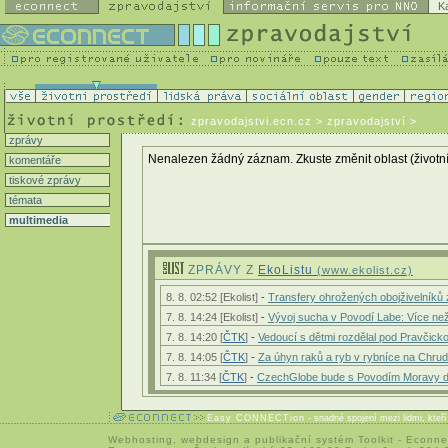
K
zpravodajstvi.ecn.cz
> zpravodajství >
zprávy
Nenalezen žádný záznam. Zkuste změnit oblast (životní p
komentáře
tiskové zprávy
témata
multimedia
ZPRÁVY Z
EkoListu
(www.ekolist.cz)
8. 8. 02:52 [Ekolist]
-
Transfery ohrožených obojživelníků za
7. 8. 14:24 [Ekolist]
-
Vývoj sucha v Povodí Labe: Více n
7. 8. 14:20 [
ČTK
]
-
Vedoucí s dětmi rozdělal pod Pravčick
7. 8. 14:05 [
ČTK
]
-
Za úhyn raků a ryb v rybníce na Chru
7. 8. 11:34 [
ČTK
]
-
CzechGlobe bude s Povodím Moravy digi
Easy CONNECTion
- snadné spojení mezi lidmi, kteř
Webhosting
,
webdesign
a
publikační systém Toolkit
-
Econne