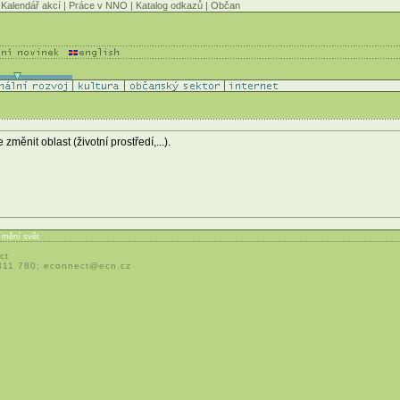
Kalendář akcí
|
Práce v NNO
|
Katalog odkazů
|
Občan
ěnit oblast (životní prostředí,...).
í mění svět
ct
 311 780;
econnect@ecn.cz