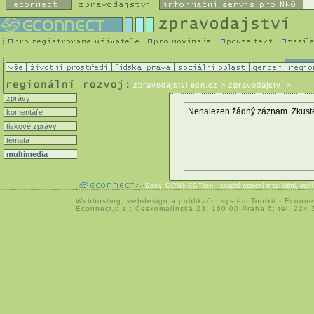
zpravodajstvi.ecn.cz
> zpravodajství >
zprávy
Nenalezen žádný záznam. Zkuste zm
komentáře
tiskové zprávy
témata
multimedia
Easy CONNECTion
- snadné spojení mezi lidmi, kteř
Webhosting
,
webdesign
a
publikační systém Toolkit
-
Econne
Econnect,o.s.; Českomalínská 23; 160 00 Praha 6; tel: 224