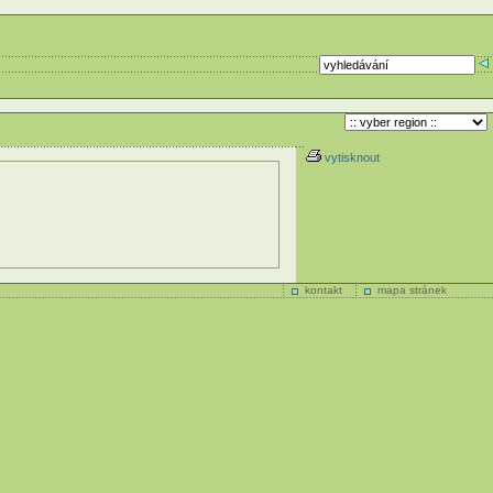
vytisknout
kontakt
mapa stránek