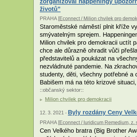
zorganizoval happeningy upozorň
životů”
PRAHA [
Econnect / Milion chvilek pro demok
Staroměstské náměstí plnit kříže 
smývatelným sprejem. Happeningem
Milion chvilek pro demokracii uctí
chce ale důrazně ohradit vůči přešl
představitelů a poukázat na všechn
nezvládnuté pandemie. Na zkrachova
studenty, děti, všechny potřebné a
Babišem má na této krizové situaci,
::
občanský sektor
::
Milion chvilek pro demokracii
Byly rozdány Ceny Velk
12. 3. 2021 -
PRAHA [
Econnect / Iuridicum Remedium, z. 
Cen Velkého bratra (Big Brother Awar