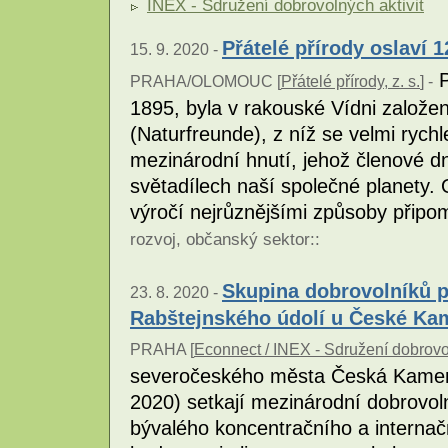
INEX - Sdružení dobrovolných aktivit
Přátelé přírody oslaví 1
15. 9. 2020 -
P
PRAHA/OLOMOUC [
Přátelé přírody, z. s.
] -
1895, byla v rakouské Vídni založen
(Naturfreunde), z níž se velmi rych
mezinárodní hnutí, jehož členové 
světadílech naší společné planety. O
výročí nejrůznějšími způsoby přip
rozvoj
,
občanský sektor
::
Skupina dobrovolníků př
23. 8. 2020 -
Rabštejnského údolí u České Ka
PRAHA [
Econnect / INEX - Sdružení dobrovol
severočeského města Česká Kamenic
2020) setkají mezinárodní dobrovolní
bývalého koncentračního a internač