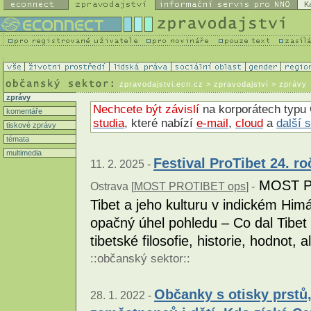
K
zpravodajstvi.ecn.cz
> zpravodajství > zprávy
zprávy
Nechcete být závislí
na korporátech typu 
komentáře
studia
, které nabízí
e-mail
,
cloud
a
další 
tiskové zprávy
témata
multimedia
Festival ProTibet 24. ro
11. 2. 2025 -
MOST PR
Ostrava [
MOST PROTIBET ops
] -
Tibet a jeho kulturu v indickém Himá
opačný úhel pohledu – Co dal Tibet
tibetské filosofie, historie, hodnot
::
občanský sektor
::
Občanky s otisky prstů,
28. 1. 2022 -