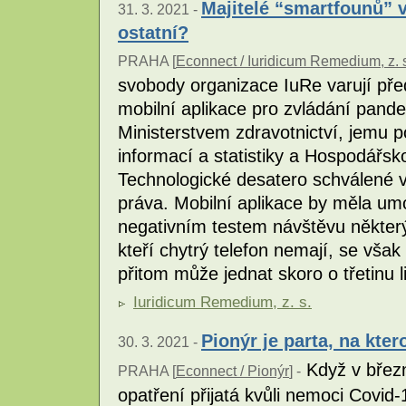
Majitelé “smartfounů” vy
31. 3. 2021 -
ostatní?
PRAHA [
Econnect / Iuridicum Remedium, z. 
svobody organizace IuRe varují před
mobilní aplikace pro zvládání pande
Ministerstvem zdravotnictví, jemu
informací a statistiky a Hospodářs
Technologické desatero schválené v
práva. Mobilní aplikace by měla um
negativním testem návštěvu některý
kteří chytrý telefon nemají, se však
přitom může jednat skoro o třetinu l
Iuridicum Remedium, z. s.
Pionýr je parta, na kter
30. 3. 2021 -
Když v březn
PRAHA [
Econnect / Pionýr
] -
opatření přijatá kvůli nemoci Covid-