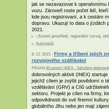
jak se nezavazovat k operativnímu 
vozu. Zároveň roste počet lidí, kteří
kde jsou registrovaní, a k cestám m
dopravu. Ukazují to data o jízdách
2021.
::
životní prostředí
,
regionální rozvoj
,
obč
Autonapůl
Firmy a tříbení jejich 
8. 12. 2021 -
rozvojového vzdělávání
PRAHA [
Econnct / INEX - Sdružení dobrovoln
dobrovolných aktivit (INEX) startuje
jejichž cílem je zvýšit povědomí o
vzdělávání (GRV) a Cílů udržitelné
sektoru. Projekt je cílen na firmy, 
odpovědnosti do své firemní kultury
globálního Jihu nebo jen mají záje