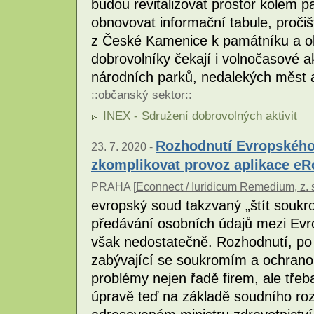
budou revitalizovat prostor kolem 
obnovovat informační tabule, pročiš
z České Kamenice k památníku a o
dobrovolníky čekají i volnočasové ak
národních parků, nedalekých měst a
::
občanský sektor
::
INEX - Sdružení dobrovolných aktivit
Rozhodnutí Evropského
23. 7. 2020 -
zkomplikovat provoz aplikace e
PRAHA [
Econnect / Iuridicum Remedium, z. 
evropský soud takzvaný „štít soukro
předávání osobních údajů mezi Evr
však nedostatečně. Rozhodnutí, po 
zabývající se soukromím a ochrano
problémy nejen řadě firem, ale třeba
úpravě teď na základě soudního ro