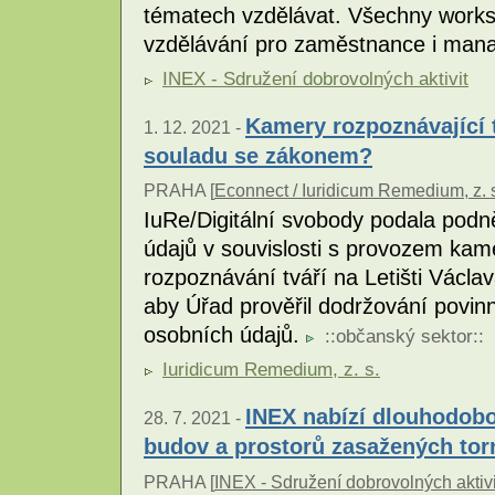
tématech vzdělávat. Všechny works
vzdělávání pro zaměstnance i man
INEX - Sdružení dobrovolných aktivit
Kamery rozpoznávající t
1. 12. 2021 -
souladu se zákonem?
PRAHA [
Econnect / Iuridicum Remedium, z. 
IuRe/Digitální svobody podala pod
údajů v souvislosti s provozem ka
rozpoznávání tváří na Letišti Václa
aby Úřad prověřil dodržování povin
osobních údajů.
::
občanský sektor
::
Iuridicum Remedium, z. s.
INEX nabízí dlouhodob
28. 7. 2021 -
budov a prostorů zasažených to
PRAHA [
INEX - Sdružení dobrovolných aktivi