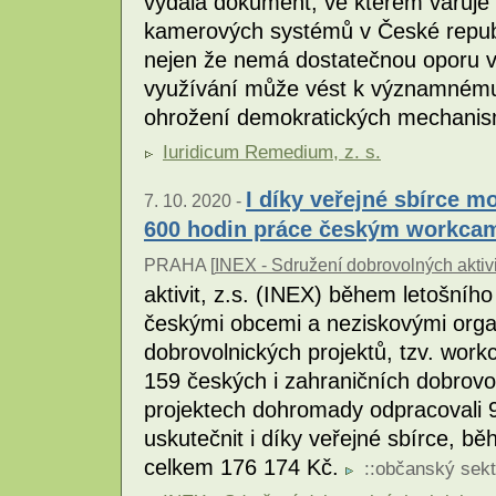
vydala dokument, ve kterém varuje 
kamerových systémů v České republi
nejen že nemá dostatečnou oporu v a
využívání může vést k významnému 
ohrožení demokratických mechani
Iuridicum Remedium, z. s.
I díky veřejné sbírce m
7. 10. 2020 -
600 hodin práce českým workc
PRAHA [
INEX - Sdružení dobrovolných aktivi
aktivit, z.s. (INEX) během letošního
českými obcemi a neziskovými org
dobrovolnických projektů, tzv. work
159 českých i zahraničních dobrovo
projektech dohromady odpracovali 9
uskutečnit i díky veřejné sbírce, bě
celkem 176 174 Kč.
::
občanský sekt