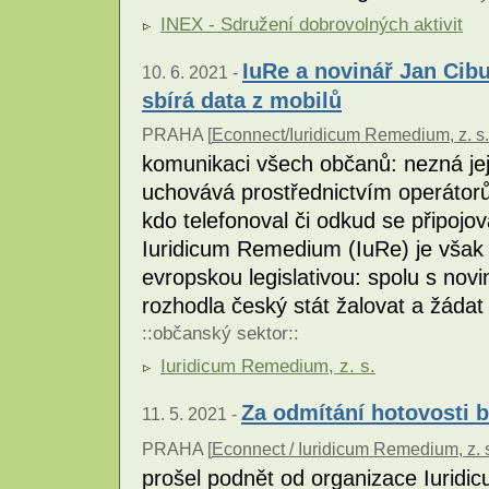
INEX - Sdružení dobrovolných aktivit
IuRe a novinář Jan Cibul
10. 6. 2021 -
sbírá data z mobilů
PRAHA [
Econnect/Iuridicum Remedium, z. s.
komunikaci všech občanů: nezná jej
uchovává prostřednictvím operátorů
kdo telefonoval či odkud se připojov
Iuridicum Remedium (IuRe) je však 
evropskou legislativou: spolu s no
rozhodla český stát žalovat a žádat
::
občanský sektor
::
Iuridicum Remedium, z. s.
Za odmítání hotovosti 
11. 5. 2021 -
PRAHA [
Econnect / Iuridicum Remedium, z. 
prošel podnět od organizace Iurid