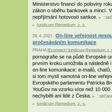
Ministerstvo financí do poloviny rok
zákon o oběhu bankovek a mincí. V
nepřijímání hotovosti sankce.
::
obč
Iuridicum Remedium, z. s.
On-line veřejnost neso
28. 4. 2021 -
pročesáváním komunikace
PRAHA [
Econnect / Iuridicum Remedium, z. 
pornografie se na půdě Evropské uni
prvním kroku umožnila a následně i
on-line komunikace: e-mailů, chatů,
si tom myslí samotná on-line veřejn
Evropského parlamentu Patricka Bre
YouGov na vzorku více než 10 000 
nechyběli ani lidé z Česka.
::
občans
Iuridicum Remedium, z. s.