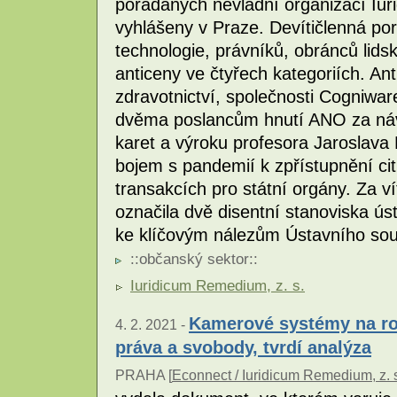
pořádaných nevládní organizací Iu
vyhlášeny v Praze. Devítičlenná po
technologie, právníků, obránců lids
anticeny ve čtyřech kategoriích. An
zdravotnictví, společnosti Cogniwar
dvěma poslancům hnutí ANO za náv
karet a výroku profesora Jaroslava F
bojem s pandemií k zpřístupnění cit
transakcích pro státní orgány. Za ví
označila dvě disentní stanoviska ú
ke klíčovým nálezům Ústavního sou
::
občanský sektor
::
Iuridicum Remedium, z. s.
Kamerové systémy na roz
4. 2. 2021 -
práva a svobody, tvrdí analýza
PRAHA [
Econnect / Iuridicum Remedium, z. 