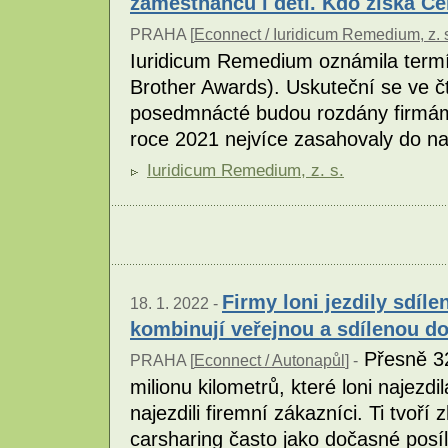
zaměstnanců i dětí. Kdo získá Ce
PRAHA [
Econnect / Iuridicum Remedium, z. 
Iuridicum Remedium oznámila termí
Brother Awards). Uskuteční se ve čt
posedmnácté budou rozdány firmám,
roce 2021 nejvíce zasahovaly do 
Iuridicum Remedium, z. s.
Firmy loni jezdily sdíle
18. 1. 2022 -
kombinují veřejnou a sdílenou d
Přesně 32
PRAHA [
Econnect / Autonapůl
] -
milionu kilometrů, které loni najezdi
najezdili firemní zákazníci. Ti tvoří
carsharing často jako dočasné posíle