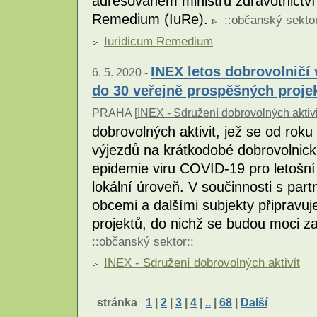
adresovaném ministru zdravotnictví
Remedium (IuRe).
::
občanský sekto
Iuridicum Remedium
INEX letos dobrovolničí 
6. 5. 2020 -
do 30 veřejně prospěšných proje
PRAHA [
INEX - Sdružení dobrovolných aktivi
dobrovolných aktivit, jež se od rok
výjezdů na krátkodobé dobrovolnick
epidemie viru COVID-19 pro letošní 
lokální úroveň. V součinnosti s par
obcemi a dalšími subjekty připravuj
projektů, do nichž se budou moci z
::
občanský sektor
::
INEX - Sdružení dobrovolných aktivit
stránka
1
|
2
|
3
|
4
|
..
|
68
|
Další