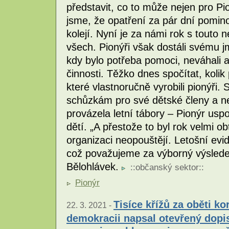
představit, co to může nejen pro P
jsme, že opatření za pár dní pomin
kolejí. Nyní je za námi rok s touto 
všech. Pionýři však dostáli svému j
kdy bylo potřeba pomoci, neváhali a
činnosti. Těžko dnes spočítat, kolik
které vlastnoručně vyrobili pionýři. S
schůzkám pro své dětské členy a ne
provázela letní tábory – Pionýr usp
dětí. „A přestože to byl rok velmi ob
organizaci neopouštějí. Letošní evi
což považujeme za výborný výsledek
Bělohlávek.
::
občanský sektor
::
Pionýr
Tisíce křížů za oběti ko
22. 3. 2021 -
demokracii napsal otevřený dopis