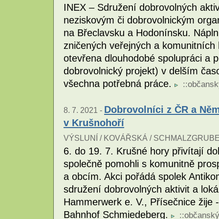
INEX – Sdružení dobrovolných aktiv
neziskovým či dobrovolnickým orga
na Břeclavsku a Hodonínsku. Nápln
zničených veřejných a komunitních 
otevřena dlouhodobé spolupráci a 
dobrovolnický projekt) v delším ča
všechna potřebná práce.
::
občansk
Dobrovolníci z ČR a Ně
8. 7. 2021 -
v Krušnohoří
VÝSLUNÍ / KOVÁŘSKÁ / SCHMALZGRUBE
6. do 19. 7. Krušné hory přivítají 
společně pomohli s komunitně pros
a obcím. Akci pořádá spolek Antiko
sdružení dobrovolných aktivit a lok
Hammerwerk e. V., Přísečnice žije -
Bahnhof Schmiedeberg.
::
občanský