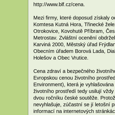
http://www.blf.cz/cena.
Mezi firmy, které doposud získaly o
Komtesa Kutná Hora, Třinecké žele
Otrokovice, Kovohutě Příbram, Čes
Metrostav. Zvláštní ocenění obdrže
Karviná 2000, Městský úřad Frýdlan
Obecním úřadem Borová Lada, Dia
Holešov a Obec Vrutice.
Cena zdraví a bezpečného životního
Evropskou cenou životního prostřed
Environment), která je vyhlašován
životního prostředí tedy usilují vžd
dvou ročníku české soutěže. Protož
nevyhlašuje, zúčastní se jí letošní p
informací na internetových stránká