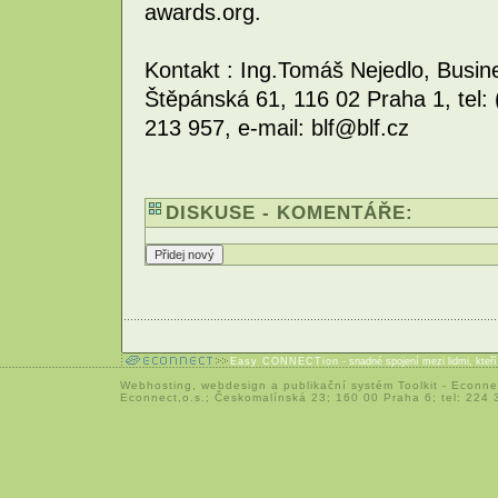
awards.org.
Kontakt : Ing.Tomáš Nejedlo, Busi
Štěpánská 61, 116 02 Praha 1, tel:
213 957, e-mail: blf@blf.cz
DISKUSE - KOMENTÁŘE:
Easy CONNECTion
- snadné spojení mezi lidmi, kteř
Webhosting
,
webdesign
a
publikační systém Toolkit
-
Econne
Econnect,o.s.; Českomalínská 23; 160 00 Praha 6; tel: 224