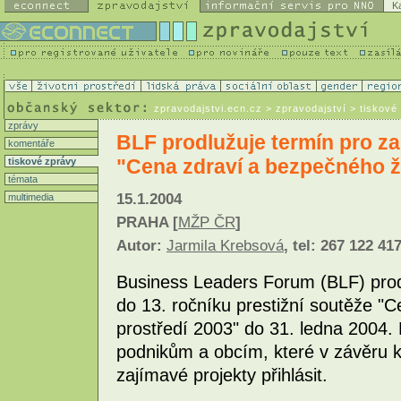
K
zpravodajstvi.ecn.cz
> zpravodajství > tiskové
zprávy
BLF prodlužuje termín pro za
komentáře
"Cena zdraví a bezpečného ž
tiskové zprávy
témata
15.1.2004
multimedia
PRAHA [
MŽP ČR
]
Autor:
Jarmila Krebsová
, tel: 267 122 41
Business Leaders Forum (BLF) prodl
do 13. ročníku prestižní soutěže "
prostředí 2003" do 31. ledna 2004.
podnikům a obcím, které v závěru k
zajímavé projekty přihlásit.