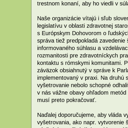
trestnom konaní, aby ho viedli v sú
Naše organizácie vítajú i sľub slov
legislatívu v oblasti zdravotnej star
s Európskym Dohovorom o ľudských
správa tiež predpokladá zavedenie
informovaného súhlasu a vzdelávac
rozmanitosti pre zdravotníckych pra
kontaktu s rómskymi komunitami. 
záväzok obsiahnutý v správe k Pa
implementovaný v praxi. Na druhú s
vyšetrovanie nebolo schopné odhali
v nás vážne obavy ohľadom metód v
musí preto pokračovať.
Naďalej doporučujeme, aby vláda v
vyšetrovania, ako napr. vytvorenie 