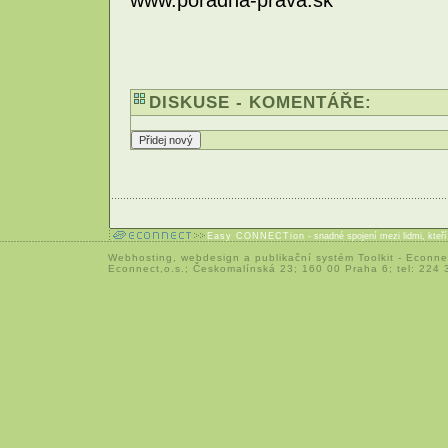
DISKUSE - KOMENTÁŘE:
Easy CONNECTion
- snadné spojení mezi lidmi, kteř
Webhosting
,
webdesign
a
publikační systém Toolkit
-
Econne
Econnect,o.s.; Českomalínská 23; 160 00 Praha 6; tel: 224