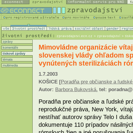
K
zpravodajstvi.ecn.cz
> zpravodajství > tisk
zprávy
Mimovládne organizácie vítaj
komentáře
slovenskej vlády ohľadom sp
tiskové zprávy
témata
vynútených sterilizáciách r
multimedia
1.7.2003
KOŠICE [
Poradňa pre občianske a ľudské
Autor:
Barbora Bukovská
, tel: poradna
Poradňa pre občianske a ľudské pr
reprodukčné práva, New York, vítaj
nestíhať autorov správy Telo I duša
dokumentuje 110 prípadov násilných
rómskych žien a iné porušovania ľu