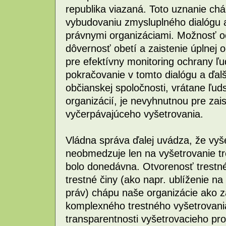
republika viazaná. Toto uznanie c
vybudovaniu zmysluplného dialógu 
právnymi organizáciami. Možnosť o
dôvernosť obetí a zaistenie úplnej
pre efektívny monitoring ochrany ľ
pokračovanie v tomto dialógu a ďalš
občianskej spoločnosti, vrátane ľ
organizácií, je nevyhnutnou pre zai
vyčerpávajúceho vyšetrovania.
Vládna správa ďalej uvádza, že vyšet
neobmedzuje len na vyšetrovanie t
bolo donedávna. Otvorenosť trestné
trestné činy (ako napr. ublíženie n
práv) chápu naše organizácie ako z
komplexného trestného vyšetrovani
transparentnosti vyšetrovacieho p