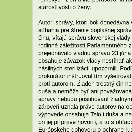
starostlivosti o ženy.
Autori správy, ktorí boli donedávn
stíhania pre šírenie poplašnej spr
činu, vítajú správu slovenskej vlády
rodinné záležitosti Parlamentného
prejednávalo vládnu správu 23.júna
obsahuje záväzok vlády nestíhať akt
násilných sterilizácií upozornili. Po
prokurátor inštruoval tím vyšetrov
proti autorom. Žiaden trestný čin n
duša a nemôže byť ani považovaná z
správy nebudú postihovaní žiadn
zároveň uznala právo autorov na och
výpovede obsahuje Telo i duša a ne
pri jej príprave hovorili, a to s o
Európskeho dohovoru o ochrane ľud