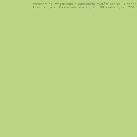
Webhosting
,
webdesign
a
publikační systém Toolkit
-
Econne
Econnect,o.s.; Českomalínská 23; 160 00 Praha 6; tel: 224