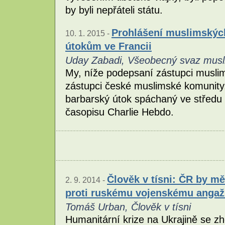
by byli nepřáteli státu.
Prohlášení muslimských
10. 1. 2015 -
útokům ve Francii
Uday Zabadi, Všeobecný svaz musl
My, níže podepsaní zástupci muslim
zástupci české muslimské komunity
barbarský útok spáchaný ve středu 
časopisu Charlie Hebdo.
Člověk v tísni: ČR by m
2. 9. 2014 -
proti ruskému vojenskému anga
Tomáš Urban, Člověk v tísni
Humanitární krize na Ukrajině se 