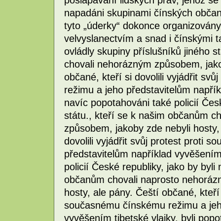
pošlapávání lidských práv, jehož se 
napadáni skupinami čínských občanů
tyto „úderky“ dokonce organizován
velvyslanectvím a snad i čínskými t
ovládly skupiny příslušníků jiného 
chovali nehorázným způsobem, jakob
občané, kteří si dovolili vyjádřit s
režimu a jeho představitelům napříkl
navíc popotahováni také policií Česk
státu., kteří se k našim občanům c
způsobem, jakoby zde nebyli hosty, 
dovolili vyjádřit svůj protest prot
představitelům například vyvěšením 
policií České republiky, jako by byli 
občanům chovali naprosto nehoráz
hosty, ale pány. Čeští občané, kteří s
současnému čínskému režimu a jeho
vyvěšením tibetské vlajky, byli popo