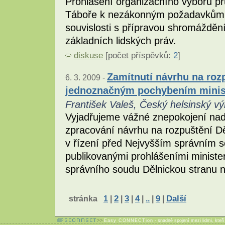
Prohlášení organizačního výboru pr
Táboře k nezákonným požadavkům 
souvislosti s přípravou shromážděn
základních lidských práv.
diskuse
[počet příspěvků:
2
]
Zamítnutí návrhu na rozp
6. 3. 2009 -
jednoznačným pochybením minist
František Valeš, Český helsinský vý
Vyjadřujeme vážné znepokojení nad 
zpracování návrhu na rozpuštění Děl
v řízení před Nejvyšším správním s
publikovanými prohlášeními ministe
správního soudu Dělnickou stranu n
stránka
1
|
2
|
3
|
4
|
..
|
9
|
Další
Easy CONNECTion
- snadné spojení mezi lidmi, kteř