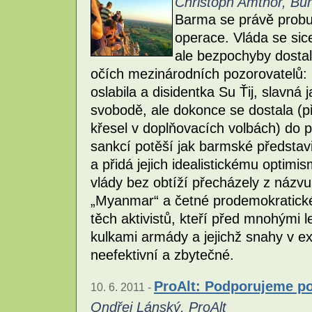
Christoph Amthor, Bu
Barma se právě probu
operace. Vláda se sic
ale bezpochyby dostal
očích mezinárodních pozorovatelů: 
oslabila a disidentka Su Ťij, slavn
svobodě, ale dokonce se dostala (p
křesel v doplňovacích volbách) do 
sankcí potěší jak barmské představi
a přidá jejich idealistickému optim
vlády bez obtíží přecházely z názvu
„Myanmar“ a četné prodemokratické 
těch aktivistů, kteří před mnohými 
kulkami armády a jejichž snahy v ex
neefektivní a zbytečné.
ProAlt: Podporujeme po
10. 6. 2011 -
Ondřej Lánský, ProAlt