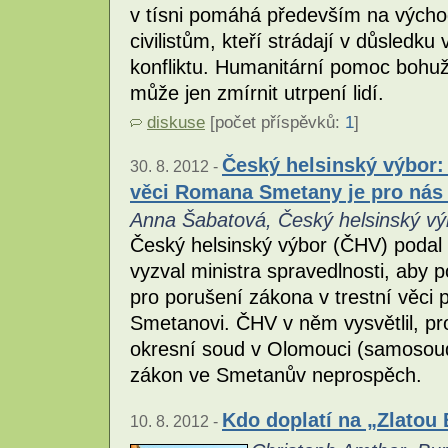
v tísni pomáhá především na vých
civilistům, kteří strádají v důsledku
konfliktu. Humanitární pomoc bohužel
může jen zmírnit utrpení lidí.
diskuse
[počet příspěvků:
1
]
Český helsinský výbor
30. 8. 2012 -
věci Romana Smetany je pro nás
Anna Šabatová, Český helsinský vý
Český helsinský výbor (ČHV) podal 
vyzval ministra spravedlnosti, aby 
pro porušení zákona v trestní věci
Smetanovi. ČHV v něm vysvětlil, pr
okresní soud v Olomouci (samosou
zákon ve Smetanův neprospěch.
Kdo doplatí na „Zlatou
10. 8. 2012 -