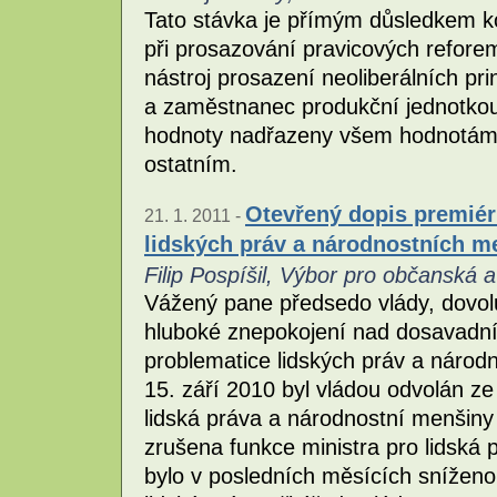
Tato stávka je přímým důsledkem ko
při prosazování pravicových reforem
nástroj prosazení neoliberálních pri
a zaměstnanec produkční jednotkou
hodnoty nadřazeny všem hodnotá
ostatním.
Otevřený dopis premiér
21. 1. 2011 -
lidských práv a národnostních m
Filip Pospíšil, Výbor pro občanská a
Vážený pane předsedo vlády, dovolu
hluboké znepokojení nad dosavadní
problematice lidských práv a náro
15. září 2010 byl vládou odvolán z
lidská práva a národnostní menšiny
zrušena funkce ministra pro lidská
bylo v posledních měsících sníženo