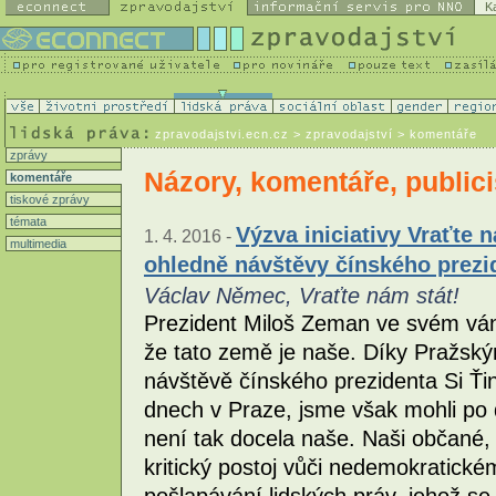
K
zpravodajstvi.ecn.cz
> zpravodajství > komentáře
zprávy
Názory, komentáře, publici
komentáře
tiskové zprávy
témata
Výzva iniciativy Vraťte 
1. 4. 2016 -
multimedia
ohledně návštěvy čínského prezi
Václav Němec, Vraťte nám stát!
Prezident Miloš Zeman ve svém váno
že tato země je naše. Díky Pražsk
návštěvě čínského prezidenta Si Ťi
dnech v Praze, jsme však mohli po 
není tak docela naše. Naši občané, k
kritický postoj vůči nedemokratick