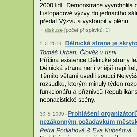
2000 lidí. Demonstrace vyvrcholila
Listopadové výzvy do jednacího sálu
předat Výzvu a vystoupit v plénu.
diskuse
[počet příspěvků:
1
]
Dělnická strana je skryt
5. 3. 2010 -
Tomáš Urban, Člověk v tísni
Příčina existence Dělnické strany le
Dělnická strana není vnější nepřítel,
Těmito větami uvedli soudci Nejvy
rozsudku, kterým minulý týden rozpu
funkcionářů a příznivců Republiká
neonacistické scény.
Prohlášení organizátorů
30. 5. 2009 -
nezákonným požadavkům městsk
Petra Podlahová & Eva Kubešová ,