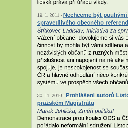
lidská práva při úřadu vlády.
Nechceme být pouhými 
19. 1. 2011 -
spravedlivého obecného referen
Štítkovec Ladislav, Iniciativa za s
Vážení občané, dovolujeme si vás o
činnost by mohla být vámi sdílena
nezávislých občanů z různých měst 
příslušnost ani napojení na nějaké
spojuje, je nespokojenost se souča
ČR a hlavně odhodlání něco konkré
systému ve prospěch všech občanů
Prohlášení autorů Lis
30. 11. 2010 -
pražském Magistrátu
Marek Jehlička, Změň politiku!
Demonstrace proti koalici ODS a 
pořádalo neformální sdružení Listo