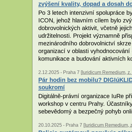
zvýšení kvality, dopad a dosah d
Po 3 letech intenzivní spolupráce b
ICON, jehož hlavním cílem bylo zvýš
dobrovolnických aktivit, včetně jejic
udržitelnosti. Projekt významně přisp
mezinárodního dobrovolnictví skrze
organizací v oblasti vyhodnocování d
komunikace a budování aktivních k
2.12.2025 -
Praha 7 [
Iuridicum Remedium, z. 
Pár hodin bez mobilu? DIGIúKLID
soukromí
Digitálně-právní organizace IuRe při
workshop v centru Prahy. Účastníky 
sebevědomý a bezpečný pohyb onl
20.10.2025 -
Praha 7 [
Iuridicum Remedium, z