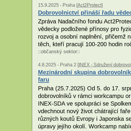
15.9.2025 -
Praha [
Act2Protect
]
Dobrovolnictví přináší řadu věd
Zpráva Nadačního fondu Act2Protec
vědecky podložené přínosy pro fyzi
rozvoj a osobní naplnění, přičemž n
těch, kteří pracují 100-200 hodin ro
::
občanský sektor
::
4.8.2025 -
Praha 2 [
INEX - Sdružení dobrovol
Mezinárodní skupina dobrovolník
faru
Praha (25.7.2025) Od 5. do 17. sr
dobrovolníků v rámci workcampu or
INEX-SDA ve spolupráci se Spolkem
vdechnout nový život chátrající faře
různých koutů Evropy i Japonska s
úpravy jejího okolí. Workcamp nabí