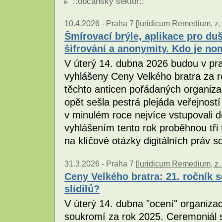
::
občanský sektor
::
10.4.2026 -
Praha 7 [
Iuridicum Remedium, z. 
Šmírovací brýle, aplikace pro duš
šifrování a anonymity. Kdo je n
V úterý 14. dubna 2026 budou v pr
vyhlášeny Ceny Velkého bratra za ro
těchto anticen pořádaných organiz
opět sešla pestrá plejáda veřejnost
v minulém roce nejvíce vstupovali 
vyhlášením tento rok proběhnou tř
na klíčové otázky digitálních práv 
31.3.2026 -
Praha 7 [
Iuridicum Remedium, z. 
Ceny Velkého bratra: 21. ročník s
slídilů?
V úterý 14. dubna "ocení" organizac
soukromí za rok 2025. Ceremoniál s