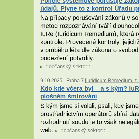
Policie systémově porušuje záko
údajů. Plyne to z kontrol Úřadu 
Na případy porušování zákonů v sou
metod rozpoznávání tváří dlouhodo
IuRe (Iuridicum Remedium), která
kontrole. Provedené kontroly, jejich
v průběhu léta dle zákona o svobo
podezření potvrdily.
::
občanský sektor
::
9.10.2025 -
Praha 7 [
Iuridicum Remedium, z. 
Kdo kde včera byl – a s kým? IuR
plošném šmírování
S kým jsme si volali, psali, kdy jsme
prostřednictvím operátorů sbírá d
rozhodnutí soudu je to však nelegá
web.
::
občanský sektor
::