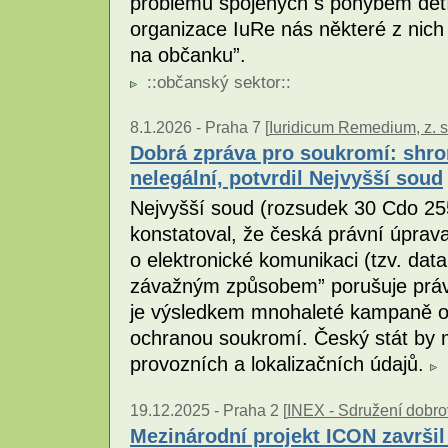
problémů spojených s pohybem dětí 
organizace IuRe nás některé z nich
na občanku”.
::
občanský sektor
::
8.1.2026 -
Praha 7 [
Iuridicum Remedium, z. s
Dobrá zpráva pro soukromí: shro
nelegální, potvrdil Nejvyšší soud
Nejvyšší soud (rozsudek 30 Cdo 25
konstatoval, že česká právní úpra
o elektronické komunikaci (tzv. data
závažným způsobem” porušuje práv
je výsledkem mnohaleté kampaně or
ochranou soukromí. Český stát by 
provozních a lokalizačních údajů.
19.12.2025 -
Praha 2 [
INEX - Sdružení dobrov
Mezinárodní projekt ICON završi