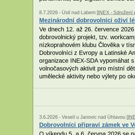
8.7.2026 -
Ústí nad Labem [
INEX - Sdružení d
Mezinárodní dobrovolníci oživí l
Ve dnech 12. až 26. července 2026
dobrovolnický projekt, tzv. workc
nízkoprahovém klubu Člověka v tísni
Dobrovolníci z Evropy a Latinské A
organizace INEX-SDA vypomáhat s p
volnočasových aktivit pro místní děti
umělecké aktivity nebo výlety po ok
3.6.2026 -
Veselí u Janovic nad Úhlavou [
INE
Dobrovolníci připraví zámek ve V
O víkendu 5. a 6. června 2026 se n