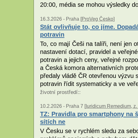
20:00, média se mohou výsledky do
16.3.2026 -
Praha [
ProVeg Česko
]
Stát ovlivňuje to, co jíme. Dopad
potravin
To, co mají Češi na talíři, není jen 
nastavení dotací, pravidel a veřejné
potravin a jejich ceny, veřejné rozp
a Česká komora alternativních pro
předaly vládě ČR otevřenou výzvu s
potravin řídit systematicky a ve ve
životní prostředí
::
10.2.2026 -
Praha 7 [
Iuridicum Remedium, z. 
TZ: Pravidla pro smartphony na 
sítích ne
V Česku se v rychlém sledu za sebo