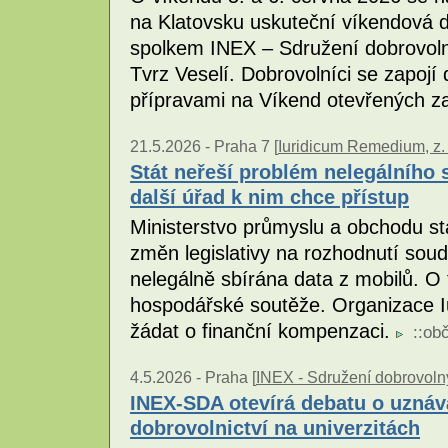
na Klatovsku uskuteční víkendová 
spolkem INEX – Sdružení dobrovolný
Tvrz Veselí. Dobrovolníci se zapoj
přípravami na Víkend otevřených z
21.5.2026 -
Praha 7 [
Iuridicum Remedium, z. 
Stát neřeší problém nelegálního
další úřad k nim chce přístup
Ministerstvo průmyslu a obchodu s
změn legislativy na rozhodnutí sou
nelegálně sbírána data z mobilů. O 
hospodářské soutěže. Organizace Iu
žádat o finanční kompenzaci.
::
obč
4.5.2026 -
Praha [
INEX - Sdružení dobrovolný
INEX-SDA otevírá debatu o uznáv
dobrovolnictví na univerzitách