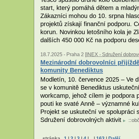
start, který pomáhá dětem a mladým
Zákazníci mohou do 10. srpna hlaso
projektů získají finanční podporu. C
korun. Novinkou letošního kola je Z
dalších 450 000 Kč na podporu dese
18.7.2025 -
Praha 2 [
INEX - Sdružení dobrovo
Mezinárodní dobrovolníci přijížd
komunity Benediktus
Modletín, 10. července 2025 – Ve 
se v komunitě Benediktus uskutečn
workcamp, jehož cílem je podpora při
pouti ke svaté Anně – významné kult
Projekt se uskuteční ve spolupráci
Sdružení dobrovolných aktivit
::
ob
stránka
1
|
2
|
3
|
4
|
..
|
163
|
Další