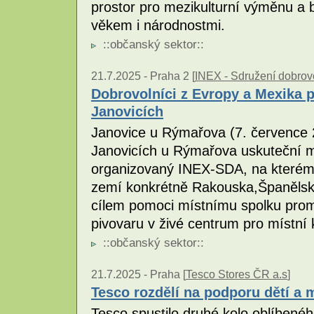
prostor pro mezikulturní výměnu a
věkem i národnostmi.
::
občanský sektor
::
21.7.2025 -
Praha 2 [
INEX - Sdružení dobrovo
Dobrovolníci z Evropy a Mexika p
Janovicích
Janovice u Rýmařova (7. července 2
Janovicích u Rýmařova uskuteční m
organizovaný INEX-SDA, na kterém 
zemí konkrétně Rakouska,Španělsk
cílem pomoci místnímu spolku promě
pivovaru v živé centrum pro místní
::
občanský sektor
::
21.7.2025 -
Praha [
Tesco Stores ČR a.s
]
Tesco rozdělí na podporu dětí a m
Tesco spustilo druhé kolo oblíben