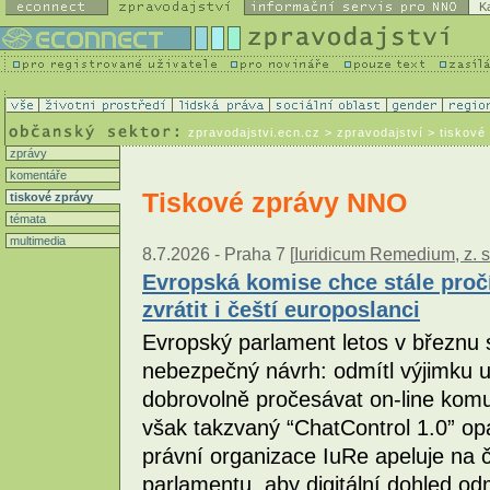
K
zpravodajstvi.ecn.cz
> zpravodajství > tiskové
zprávy
komentáře
Tiskové zprávy NNO
tiskové zprávy
témata
multimedia
8.7.2026 -
Praha 7 [
Iuridicum Remedium, z. s
Evropská komise chce stále proč
zvrátit i čeští europoslanci
Evropský parlament letos v březnu
nebezpečný návrh: odmítl výjimku 
dobrovolně pročesávat on-line kom
však takzvaný “ChatControl 1.0” opa
právní organizace IuRe apeluje na
parlamentu, aby digitální dohled odm