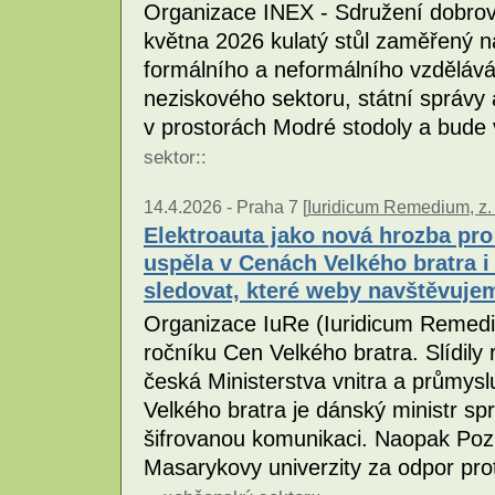
Organizace INEX - Sdružení dobrov
května 2026 kulatý stůl zaměřený n
formálního a neformálního vzdělává
neziskového sektoru, státní správy a
v prostorách Modré stodoly a bude 
sektor
::
14.4.2026 -
Praha 7 [
Iuridicum Remedium, z. 
Elektroauta jako nová hrozba pr
uspěla v Cenách Velkého bratra 
sledovat, které weby navštěvuje
Organizace IuRe (Iuridicum Remediu
ročníku Cen Velkého bratra. Slídil
česká Ministerstva vnitra a průmys
Velkého bratra je dánský ministr sp
šifrovanou komunikaci. Naopak Pozit
Masarykovy univerzity za odpor prot