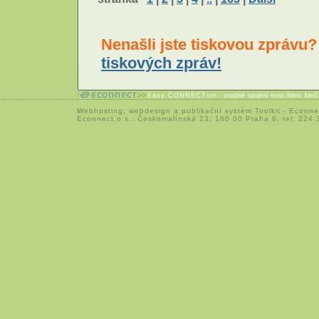
Nenašli jste tiskovou zprávu
tiskových zpráv!
Easy CONNECTion
- snadné spojení mezi lidmi, kteř
Webhosting
,
webdesign
a
publikační systém Toolkit
-
Econne
Econnect,o.s.; Českomalínská 23; 160 00 Praha 6; tel: 224