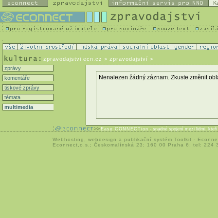
K
zpravodajstvi.ecn.cz
> zpravodajství >
zprávy
Nenalezen žádný záznam. Zkuste změnit oblast 
komentáře
tiskové zprávy
témata
multimedia
Easy CONNECTion
- snadné spojení mezi lidmi, kteř
Webhosting
,
webdesign
a
publikační systém Toolkit
-
Econne
Econnect,o.s.; Českomalínská 23; 160 00 Praha 6; tel: 224