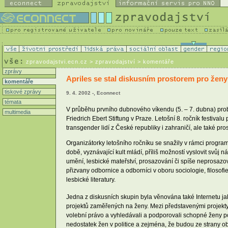
zpravodajstvi.ecn.cz
> zpravodajství > komentáře
zprávy
Apriles se stal diskusním prostorem pro ženy
komentáře
tiskové zprávy
9. 4. 2002 -, Econnect
témata
V průběhu prvního dubnového víkendu (5. – 7. dubna) probě
multimedia
Friedrich Ebert Stiftung v Praze. Letošní 8. ročník festiva
transgender lidí z České republiky i zahraničí, ale také 
Organizátorky letošního ročníku se snažily v rámci program
době, vyznávající kult mládí, příliš možností vyslovit svůj
umění, lesbické mateřství, prosazování či spíše neprosazov
přizvany odbornice a odborníci v oboru sociologie, filosofi
lesbické literatury.
Jedna z diskusních skupin byla věnována také Internetu ja
projektů zaměřených na ženy. Mezi představenými projekty
volební právo a vyhledávali a podporovali schopné ženy pol
nedostatek žen v politice a zejména, že budou ze strany ob