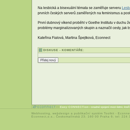
Na lesbická a bisexuální témata se zaměřuje serveru
Lesb
prvních českých serverů zaměřených na feminismus a post
První dubnový víkend proběhl v Goethe Institutu v duchu ž
problémy marginalizovaných skupin a naznačil cesty, jak by
Kateřina Fialová, Martina Špejtková, Econnect
DISKUSE - KOMENTÁŘE:
Easy CONNECTion
- snadné spojení mezi lidmi, kteř
Webhosting
,
webdesign
a
publikační systém Toolkit
-
Econne
Econnect,o.s.; Českomalínská 23; 160 00 Praha 6; tel: 224