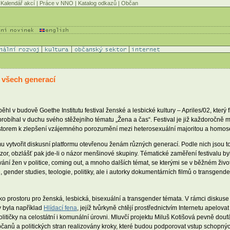
Kalendář akcí
|
Práce v NNO
|
Katalog odkazů
|
Občan
 všech generací
hl v budově Goethe Institutu festival ženské a lesbické kultury – Apriles/02, kter
lu probíhal v duchu svého stěžejního tématu „Žena a čas“. Festival je již každoročně
prostorem k zlepšení vzájemného porozumění mezi heterosexuální majoritou a homos
u vytvořit diskusní platformu otevřenou ženám různých generací. Podle nich jsou to 
 názor, obzlášť pak jde-li o názor menšinové skupiny. Tématické zaměření festivalu b
ání žen v politice, coming out, a mnoho dalších témat, se kterými se v běžném život
e, gender studies, teologie, politiky, ale i autorky dokumentárních filmů o transgen
ko prostoru pro ženská, lesbická, bisexuální a transgender témata. V rámci diskuse
 byla například
Hlídací fena
, jejíž tvůrkyně chtějí prostřednictvím Internetu apelova
itičky na celostátní i komunální úrovni. Mluvčí projektu Miluš Kotišová pevně douf
čanů a politických stran realizovány kroky, které budou podporovat vstup schopných