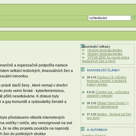
Související odkazy
Historie festivalu Apriles
Stránky festivalu Apriles
VÝZVA 2002 Za rovná práva
lesbických žen a gayů
ý finančně a organizačně podpořila nadace
 místem setkání lesbických, bisexuálních žen a
SOUVISEJÍCÍ ČLÁNKY
exuální minoritou.
Zpráva o 9. ročníku
29.4.03
festivalu ženské a lesbické
kultury Apriles
právě starší ženy , které nemají v dnešní
ylo proto velmi široké - kyberfeminismus,
Coming out - průvodce
6.8.02
obdobím nejistoty
ě příliš nesetkáváme. K diskusi byly
der a gay komunitě a vydavatelky ženské a
Hlídací fena české (=
28.3.02
mužské) demokracie
Apriles - festival od žen
27.3.02
 bylo představeno několik internetových
pro ženy
t na voličky i voliče, aby nerezignovali na své
á, že se díky projektu poukáže na naprostý
O AUTORECH
 žen do politických struktur.
Kateřina Fialová