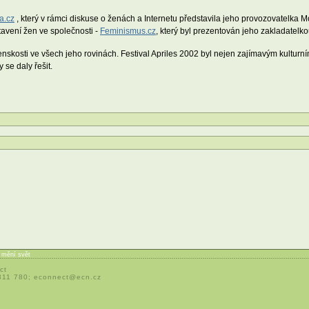
a.cz
, který v rámci diskuse o ženách a Internetu představila jeho provozovatelka 
avení žen ve společnosti -
Feminismus.cz
, který byl prezentován jeho zakladatel
enskosti ve všech jeho rovinách. Festival Apriles 2002 byl nejen zajímavým kulturn
 se daly řešit.
í mění svět
ct
 311 780;
econnect@ecn.cz