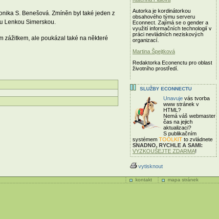
Autorka je kordinátorkou
Monika S. Benešová. Zmíněn byl také jeden z
obsahového týmu serveru
kou Lenkou Simerskou.
Econnect. Zajímá se o gender a
využití informačních technologií v
práci nevládních neziskových
ím zážitkem, ale poukázal také na některé
organizací.
Martina Špejtková
Redaktorka Econenctu pro oblast
životního prostředí.
SLUŽBY ECONNECTU
Unavuje
vás tvorba
www stránek v
HTML?
Nemá váš webmaster
čas
na jejich
aktualizaci?
S publikačním
systémem
TOOLKIT
to zvládnete
SNADNO, RYCHLE A SAMI:
VYZKOUŠEJTE ZDARMA
!
vytisknout
kontakt
mapa stránek