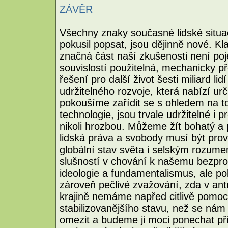
ZÁVĚR
Všechny znaky současné lidské situa
pokusil popsat, jsou dějinně nové. K
značná část naší zkušenosti není po
souvislostí použitelná, mechanicky 
řešení pro další život šesti miliard lid
udržitelného rozvoje, která nabízí ur
pokoušíme zařídit se s ohledem na to
technologie, jsou trvale udržitelné i 
nikoli hrozbou. Můžeme žít bohatý a p
lidská práva a svobody musí být prov
globální stav světa i selským rozum
slušností v chování k našemu bezpr
ideologie a fundamentalismus, ale 
zároveň pečlivé zvažování, zda v ant
krajině nemáme napřed citlivě pomoci
stabilizovanějšího stavu, než se nám
omezit a budeme ji moci ponechat při