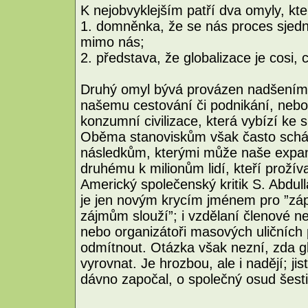
K nejobvyklejším patří dva omyly, kt
1. domněnka, že se nás proces sjedn
mimo nás;
2. představa, že globalizace je cosi,
Druhý omyl bývá provázen nadšením 
našemu cestování či podnikání, neb
konzumní civilizace, která vybízí ke s
Oběma stanoviskům však často schá
následkům, kterými může naše expanziv
druhému k milionům lidí, kteří prožíva
Americký společenský kritik S. Abdul
je jen novým krycím jménem pro ”záp
zájmům slouží”; i vzdělaní členové n
nebo organizátoři masových uličních p
odmítnout. Otázka však nezní, zda glo
vyrovnat. Je hrozbou, ale i nadějí; jist
dávno započal, o společný osud šesti 