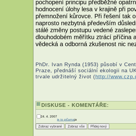
pochopení principu předběžné opatrno
hodnocení úlohy lesa v krajině při po
přemnožení kůrovce. Při řešení tak o
naprosto nezbytná především důsledno
stálé změny postupu vedené zaslepe
dlouhodobém měřítku ztrácí příčina a
vědecká a odborná zkušenost nic ne
PhDr. Ivan Rynda (1953) působí v Cent
Praze, přednáší sociální ekologii na U
trvale udržitelný život (
http://www.czp.
DISKUSE - KOMENTÁŘE:
24. 4. 2007
je to pičarna
ja