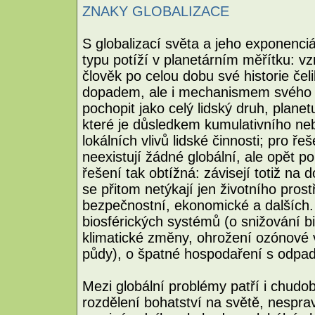
ZNAKY GLOBALIZACE
S globalizací světa a jeho exponenci
typu potíží v planetárním měřítku: vzn
člověk po celou dobu své historie čeli
dopadem, ale i mechanismem svého v
pochopit jako celý lidský druh, planetu
které je důsledkem kumulativního ne
lokálních vlivů lidské činnosti; pro ř
neexistují žádné globální, ale opět po
řešení tak obtížná: závisejí totiž na
se přitom netýkají jen životního prostře
bezpečnostní, ekonomické a dalších.
biosférických systémů (o snižování biol
klimatické změny, ohrožení ozónové vr
půdy), o špatné hospodaření s odpady
Mezi globální problémy patří i chudo
rozdělení bohatství na světě, nespra