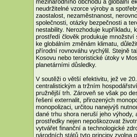
mezinárodního obchodu a globální 
neudržitelné vzorce výroby a spotře
zaostalost, nezaměstnanost, nerovn
společnosti, otázky bezpečnosti a tero
nestability. Nerozhoduje kupříkladu, 
prostředí člověk produkuje množství s
ke globálním změnám klimatu, důležité
přírodní rovnováhu vychýlil. Stejně ta
Kosovu nebo teroristické útoky v Mosk
planetárními důsledky.
V soutěži o větší efektivitu, jež ve 20
centralistickým a tržním hospodářstv
pružnější trh. Zároveň se však po desí
řešení externalit, přirozených monop
monopolizaci, určitou nanejvýš nutn
dané trhu shora neruší jeho výhody, a
prostředky nejen nepoškozovat životní
vytvářet finanční a technologické zd
národních států tyto principy zvolna př