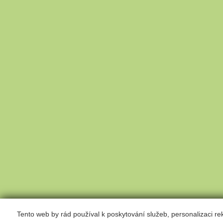
Tento web by rád používal k poskytování služeb, personalizaci r