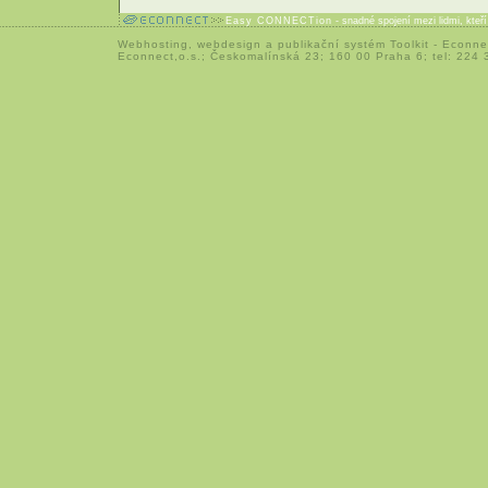
Easy CONNECTion
- snadné spojení mezi lidmi, kteř
Webhosting
,
webdesign
a
publikační systém Toolkit
-
Econne
Econnect,o.s.; Českomalínská 23; 160 00 Praha 6; tel: 224