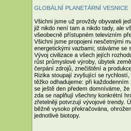
GLOBÁLNÍ PLANETÁRNÍ VESNICE
Všichni jsme už provždy obyvateli jed
již nikdo není tam a nikdo tady, ale vš
všeobecně přístupném televizním př
Všichni jsme propojeni nesčetnými ma
energetickými vazbami; stáváme se s
Vývoj civilizace a všech jejích rozho
růst průmyslové výroby, úbytek země
čerpání zdrojů, znečištění a produkc
Rizika stoupají zvyšující se rychlost
těžko odhadujeme: při každodenním 
se ještě den předem domníváme, že
zda se naplňují všechny konkrétní hro
zřetelněji potvrzují vývojové trendy. 
běžně vysoko překračována, ohrožené
jednotlivé biotopy.