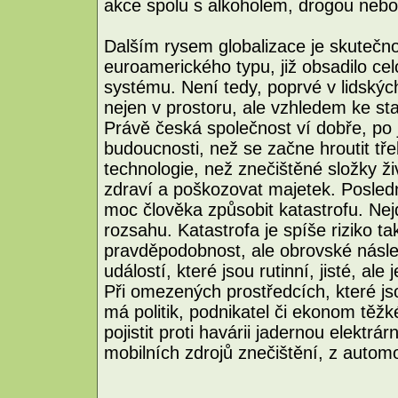
akce spolu s alkoholem, drogou nebo
Dalším rysem globalizace je skutečnos
euroamerického typu, již obsadilo cel
systému. Není tedy, poprvé v lidskýc
nejen v prostoru, ale vzhledem ke sta
Právě česká společnost ví dobře, po 
budoucnosti, než se začne hroutit tř
technologie, než znečištěné složky ži
zdraví a poškozovat majetek. Posle
moc člověka způsobit katastrofu. Nej
rozsahu. Katastrofa je spíše riziko t
pravděpodobnost, ale obrovské násle
událostí, které jsou rutinní, jisté, ale 
Při omezených prostředcích, které jsou
má politik, podnikatel či ekonom těž
pojistit proti havárii jadernou elektr
mobilních zdrojů znečištění, z autom