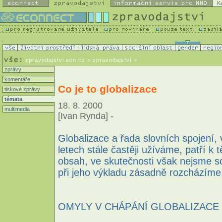
K
zpravodajstvi.ecn.cz
> zpravodajství >
zprávy
komentáře
Co je to globalizace
tiskové zprávy
témata
18. 8. 2000
multimedia
[Ivan Rynda] -
Globalizace a řada slovních spojení, 
letech stále častěji užíváme, patří k
obsah, ve skutečnosti však nejsme s
při jeho výkladu zásadně rozcházíme
OMYLY V CHÁPÁNÍ GLOBALIZACE