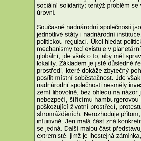
sociální solidarity; tentýž problém se
úrovni.
Současné nadnárodní společnosti jso
jednotlivé státy i nadnárodní instituce
politickou regulací. Úkol hledat politic
mechanismy teď existuje v planetárn
globální, jde však o to, aby měl spra
lokality. Základem je jistě důsledné 
prostředí, které dokáže zbytečný po
posílit místní soběstačnost. Jde však
nadnárodní společnosti nesměly inves
zemí libovolně, bez ohledu na názor j
nebezpečí, šířícímu hamburgerovou k
poškozující životní prostředí, protestu
shromážděních. Nerozhoduje přitom, 
intuitivně. Jen malá část zná konkré
se jedná. Další malou část představu
extremisté, jimž je lhostejná záminka