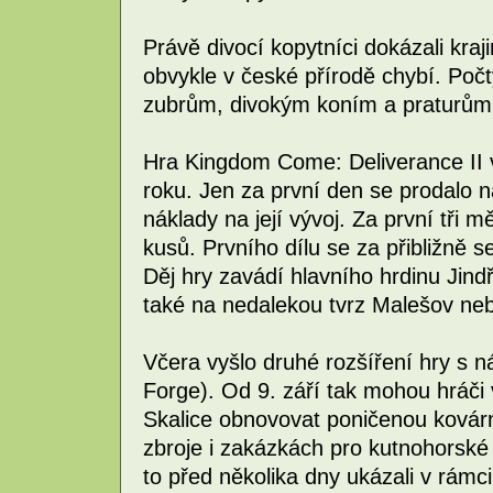
Právě divocí kopytníci dokázali kraji
obvykle v české přírodě chybí. Počt
zubrům, divokým koním a praturům v
Hra Kingdom Come: Deliverance II 
roku. Jen za první den se prodalo na
náklady na její vývoj. Za první tři m
kusů. Prvního dílu se za přibližně s
Děj hry zavádí hlavního hrdinu Jind
také na nedalekou tvrz Malešov neb
Včera vyšlo druhé rozšíření hry s
Forge). Od 9. září tak mohou hráči v
Skalice obnovovat poničenou kovár
zbroje i zakázkách pro kutnohorské
to před několika dny ukázali v rámc