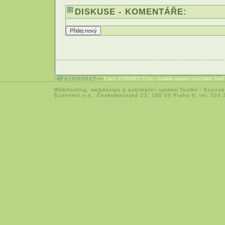
DISKUSE - KOMENTÁŘE:
Easy CONNECTion
- snadné spojení mezi lidmi, kteř
Webhosting
,
webdesign
a
publikační systém Toolkit
-
Econne
Econnect,o.s.; Českomalínská 23; 160 00 Praha 6; tel: 224