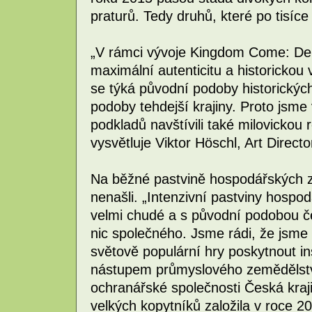
praturů. Tedy druhů, které po tisíce 
„V rámci vývoje Kingdom Come: Deli
maximální autenticitu a historickou
se týká původní podoby historických
podoby tehdejší krajiny. Proto jsm
podkladů navštívili také milovickou 
vysvětluje Viktor Höschl, Art Direct
Na běžné pastvině hospodářských zv
nenašli. „Intenzivní pastviny hospo
velmi chudé a s původní podobou če
nic společného. Jsme rádi, že jsme
světově populární hry poskytnout ins
nástupem průmyslového zemědělství,“
ochranářské společnosti Česká kraji
velkých kopytníků založila v roce 20