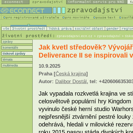
K
zpravodajstvi.ecn.cz
> zpravodajství > tisk
zprávy
Jak kvetl středověk? Vývojá
komentáře
Deliverance II se inspirovali 
tiskové zprávy
témata
10.9.2025
multimedia
Praha [
Česká krajina
]
Autor:
Dalibor Dostál
, tel: +42060663530
Jak vypadala rozkvetlá krajina ve st
celosvětově populární hry Kingdom 
vyvinulo české herní studio Warhors
nejpřesnější ztvárnění pestré louky 
odehrává, hledali v milovické rezer
roku 2015 pasou stáda divokých kon