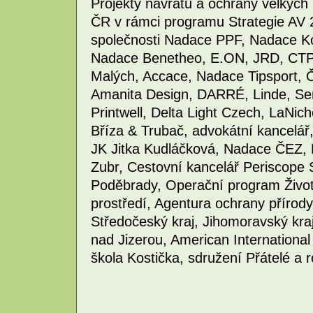
Projekty návratu a ochrany velkýc
ČR v rámci programu Strategie AV 2
společnosti Nadace PPF, Nadace K
Nadace Benetheo, E.ON, JRD, CTP,
Malých, Accace, Nadace Tipsport, 
Amanita Design, DARRÉ, Linde, Sem
Printwell, Delta Light Czech, LaNic
Bříza & Trubač, advokátní kancelář,
JK Jitka Kudláčková, Nadace ČEZ,
Zubr, Cestovní kancelář Periscope 
Poděbrady, Operační program Životn
prostředí, Agentura ochrany přírody
Středočeský kraj, Jihomoravský kra
nad Jizerou, American International
škola Kostička, sdružení Přátelé a ro