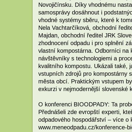
Novojičínsku. Díky vhodnému nast
samosprávy dosáhnout i podstatný
vhodné systémy sběru, které k tomu 
Nela Vachtarčíková, obchodní ředit
Majdan, obchodní ředitel JRK Slove
zhodnocení odpadu i pro splnění 
vlastní kompostárna. Odborníci na k
návštěvníky s technologiemi a proce
kvalitního kompostu. Ukázali také, 
vstupních zdrojů pro kompostárny 
města obcí. Praktickým vstupem byl
exkurzi v nejmodernější slovenské
O konferenci BIOODPADY: Ta probě
Přednášeli zde evropští experti, kt
odpadového hospodářství – více o 
www.meneodpadu.cz/konference-bi