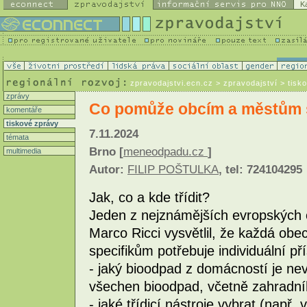
K
zpravodajstvi.ecn.cz
> zpravodajství > tisk
zprávy
Co pomůže obcím a městům s
komentáře
tiskové zprávy
7.11.2024
témata
Brno [
meneodpadu.cz
]
multimedia
Autor:
FILIP POŠTULKA
, tel: 724104295
Jak, co a kde třídit?
Jeden z nejznámějších evropských 
Marco Ricci vysvětlil, že každá ob
specifikům potřebuje individuální pří
- jaký bioodpad z domácností je nev
všechen bioodpad, včetně zahradn
- jaké třídicí nástroje vybrat (např