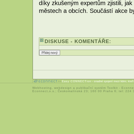
díky zkušeným expertům zjistili, jak
městech a obcích. Součástí akce by
DISKUSE - KOMENTÁŘE:
Easy CONNECTion
- snadné spojení mezi lidmi, kteř
Webhosting
,
webdesign
a
publikační systém Toolkit
-
Econne
Econnect,o.s.; Českomalínská 23; 160 00 Praha 6; tel: 224