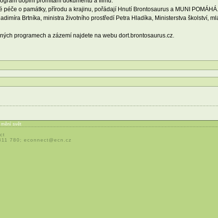
Program doplní promítání dokumentů a filmů.
nické péče o památky, přírodu a krajinu, pořádají Hnutí Brontosaurus a MUNI POMÁHÁ
dimíra Brtníka, ministra životního prostředí Petra Hladíka, Ministerstva školství, 
ných programech a zázemí najdete na webu dort.brontosaurus.cz.
í mění svět
ct
 311 780;
econnect@ecn.cz