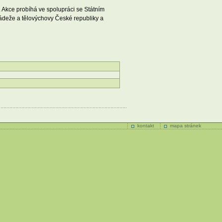
. Akce probíhá ve spolupráci se Státním
mládeže a tělovýchovy České republiky a
kontakt
mapa stránek