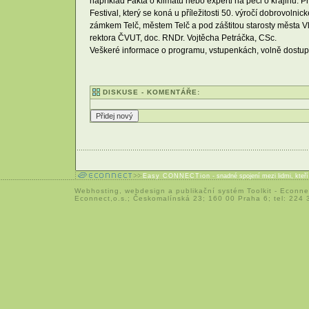
například Fakta o klimatu nebo experti na péči o krajinu. 
Festival, který se koná u příležitosti 50. výročí dobrovol
zámkem Telč, městem Telč a pod záštitou starosty města Vla
rektora ČVUT, doc. RNDr. Vojtěcha Petráčka, CSc.
Veškeré informace o programu, vstupenkách, volně dostup
DISKUSE - KOMENTÁŘE:
Easy CONNECTion
- snadné spojení mezi lidmi, kteř
Webhosting
,
webdesign
a
publikační systém Toolkit
-
Econne
Econnect,o.s.; Českomalínská 23; 160 00 Praha 6; tel: 224