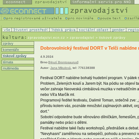
zpravodajstvi.ecn.cz
> zpravodajství > tiskové zprávy
zprávy
Dobrovolnický festival DORT v Telči nabídne 
komentáře
tiskové zprávy
4.9.2024
témata
Brno [
Hnutí Brontosaurus
]
Autor:
Jana Mikulová
, tel: 776138388
multimedia
Festival DORT nabídne bohatý hudební program. V pátek se 
Problem, Zelených koulí a Jarem být. Na pódiu se objeví ta
večer zahraje Neoveská cimbálová muzika v netradičním aran
nebo Víťa Marčík ml.
Programový ředitel festivalu, Dalimil Toman, srdečně zve: „
přírodu kolem vás, poznáte množství zajímavých aktivit, org
dort.”
Sobotní odpoledne bude věnováno dílničkám, řemeslům, preze
památky nebo práci s dětmi.
Festival nabídne také řadu workshopů, přednášek a debat.
"Nevyhasni" zaměřenou na sebepéči, pohodu a prevenci vyh