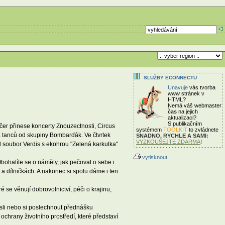
SLUŽBY ECONNECTU
Unavuje
vás tvorba
www stránek v
HTML?
Nemá váš webmaster
čas
na jejich
aktualizaci?
S publikačním
čer přinese koncerty Znouzectnosti, Circus
systémem
TOOLKIT
to zvládnete
 a tanců od skupiny Bombarďák. Ve čtvrtek
SNADNO, RYCHLE A SAMI:
VYZKOUŠEJTE ZDARMA
!
d soubor Verdis s ekohrou "Zelená karkulka"
vytisknout
Obohatíte se o náměty, jak pečovat o sebe i
 a dílničkách. A nakonec si spolu dáme i ten
se věnují dobrovolnictví, péči o krajinu,
ysli nebo si poslechnout přednášku
hrany životního prostředí, které představí