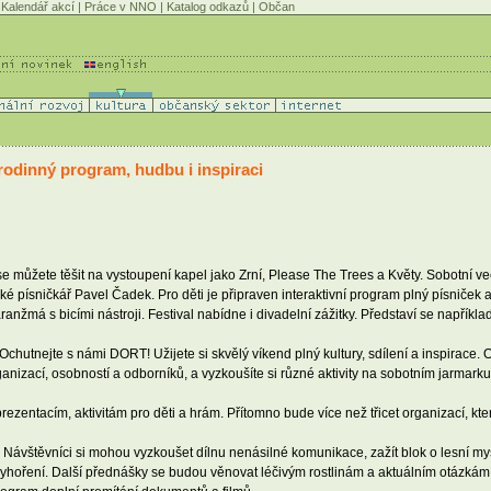
Kalendář akcí
|
Práce v NNO
|
Katalog odkazů
|
Občan
rodinný program, hudbu i inspiraci
můžete těšit na vystoupení kapel jako Zrní, Please The Trees a Květy. Sobotní ve
ké písničkář Pavel Čadek. Pro děti je připraven interaktivní program plný písniček
žmá s bicími nástroji. Festival nabídne i divadelní zážitky. Představí se napříkla
Ochutnejte s námi DORT! Užijete si skvělý víkend plný kultury, sdílení a inspirace. 
anizací, osobností a odborníků, a vyzkoušíte si různé aktivity na sobotním jarmarku
ntacím, aktivitám pro děti a hrám. Přítomno bude více než třicet organizací, které 
 Návštěvníci si mohou vyzkoušet dílnu nenásilné komunikace, zažít blok o lesní m
oření. Další přednášky se budou věnovat léčivým rostlinám a aktuálním otázkám oc