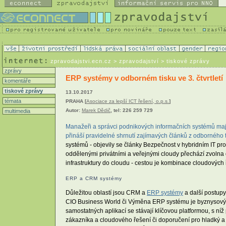
zpravodajstvi.ecn.cz
> zpravodajství > tiskové zprávy
zprávy
ERP systémy v odborném tisku ve 3. čtvrtletí
komentáře
tiskové zprávy
13.10.2017
témata
PRAHA [
Asociace za lepší ICT řešení, o.p.s.
]
Autor:
Marek Dědič
, tel: 226 259 729
multimedia
Manažeři a správci podnikových informačních systémů mají 
přináší pravidelné shrnutí zajímavých článků z odborného t
systémů - objevily se články Bezpečnost v hybridním IT p
oddělenými privátními a veřejnými cloudy přechází zvolna
infrastruktury do cloudu - cestou je kombinace cloudových ře
ERP a CRM systémy
Důležitou oblastí jsou CRM a
ERP systémy
a další postupy
CIO Business World či Výměna ERP systému je byznysový, ne
samostatných aplikací se stávají klíčovou platformou, s ní
zákazníka a cloudového řešení či doporučení pro hladký a