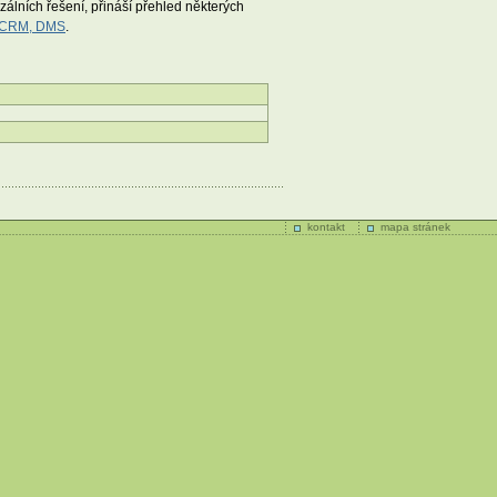
álních řešení, přináší přehled některých
, CRM, DMS
.
kontakt
mapa stránek