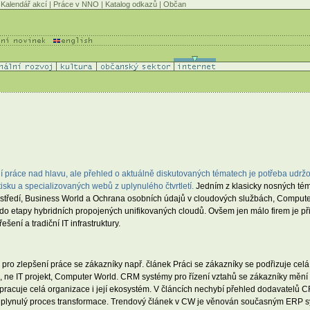
Kalendář akcí
|
Práce v NNO
|
Katalog odkazů
|
Občan
práce nad hlavu, ale přehled o aktuálně diskutovaných tématech je potřeba udržov
isku a specializovaných webů z uplynulého čtvrtletí.
Jedním z klasicky nosných té
rostředí, Business World a Ochrana osobních údajů v cloudových službách, Computer
 do etapy hybridních propojených unifikovaných cloudů. Ovšem jen málo firem je př
šení a tradiční IT infrastruktury.
 pro zlepšení práce se zákazníky např. článek Práci se zákazníky se podřizuje celá
 IT projekt, Computer World. CRM systémy pro řízení vztahů se zákazníky mění svo
ž pracuje celá organizace i její ekosystém. V článcích nechybí přehled dodavatelů C
 plynulý proces transformace.
Trendový článek v CW je věnován současným ERP sy