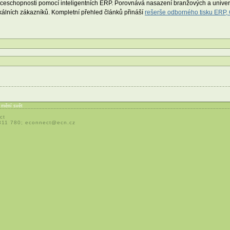
nceschopnosti pomocí inteligentních ERP. Porovnává nasazení branžových a univerz
álních zákazníků.
Kompletní přehled článků přináší
rešerše odborného tisku ERP
í mění svět
ct
 311 780;
econnect@ecn.cz