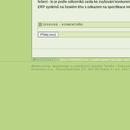
řešení - to je podle odborníků cesta ke zvyšování konkure
ERP systémů na českém trhu s odkazem na specifikace lok
DISKUSE - KOMENTÁŘE:
Easy CONNECTion
- snadné spojení mezi lidmi, kteř
Webhosting
,
webdesign
a
publikační systém Toolkit
-
Econne
Econnect,o.s.; Českomalínská 23; 160 00 Praha 6; tel: 224