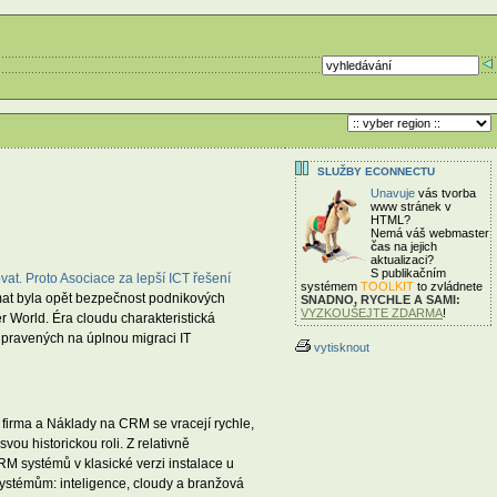
SLUŽBY ECONNECTU
Unavuje
vás tvorba
www stránek v
HTML?
Nemá váš webmaster
čas
na jejich
aktualizaci?
S publikačním
at. Proto Asociace za lepší ICT řešení
systémem
TOOLKIT
to zvládnete
mat byla opět bezpečnost podnikových
SNADNO, RYCHLE A SAMI:
VYZKOUŠEJTE ZDARMA
!
 World. Éra cloudu charakteristická
ipravených na úplnou migraci IT
vytisknout
 firma a Náklady na CRM se vracejí rychle,
u historickou roli. Z relativně
RM systémů v klasické verzi instalace u
stémům: inteligence, cloudy a branžová