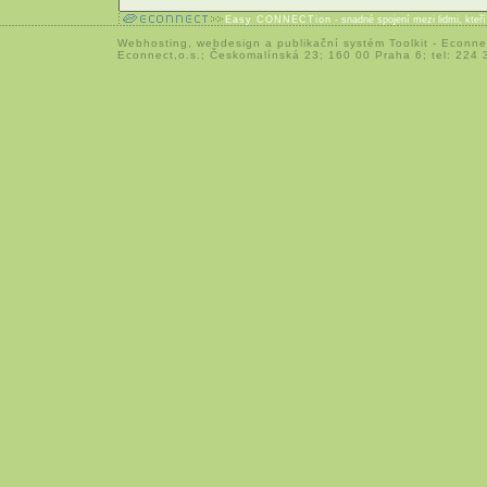
Easy CONNECTion
- snadné spojení mezi lidmi, kteř
Webhosting
,
webdesign
a
publikační systém Toolkit
-
Econne
Econnect,o.s.; Českomalínská 23; 160 00 Praha 6; tel: 224