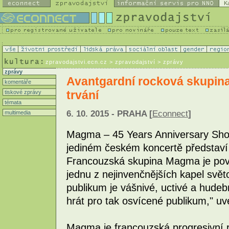
K
zpravodajstvi.ecn.cz
> zpravodajství > zprávy
zprávy
Avantgardní rocková skupina
komentáře
trvání
tiskové zprávy
témata
6. 10. 2015 - PRAHA [
Econnect
]
multimedia
Magma – 45 Years Anniversary Show
jediném českém koncertě představí 1
Francouzská skupina Magma je pov
jednu z nejinvenčnějších kapel svě
publikum je vášnivé, uctivé a hude
hrát pro tak osvícené publikum," uv
Magma je francouzská progresivní r