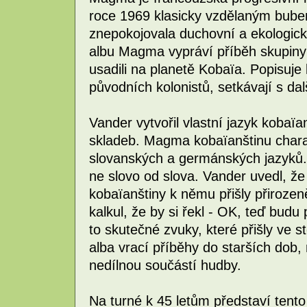
roce 1969 klasicky vzdělaným bub
znepokojovala duchovní a ekologick
albu Magma vypráví příběh skupiny 
usadili na planetě Kobaïa. Popisuje 
původních kolonistů, setkávají s da
Vander vytvořil vlastní jazyk kobaïa
skladeb. Magma kobaïanštinu charakt
slovanských a germánských jazyků
ne slovo od slova. Vander uvedl, že
kobaïanštiny k němu přišly přirozen
kalkul, že by si řekl - OK, teď budu 
to skutečné zvuky, které přišly ve 
alba vrací příběhy do starších dob,
nedílnou součástí hudby.
Na turné k 45 letům představí tent