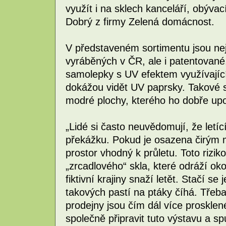
využít i na sklech kanceláří, obýva
Dobrý z firmy Zelená domácnost.
V představeném sortimentu jsou ne
vyráběných v ČR, ale i patentované,
samolepky s UV efektem využívající f
dokážou vidět UV paprsky. Takové s
modré plochy, kterého ho dobře upo
„Lidé si často neuvědomují, že letíc
překážku. Pokud je osazena čirým 
prostor vhodný k průletu. Toto rizik
„zrcadlového“ skla, které odráží oko
fiktivní krajiny snaží letět. Stačí se
takových pastí na ptáky číhá. Třeb
prodejny jsou čím dál více prosklen
společně připravit tuto výstavu a s