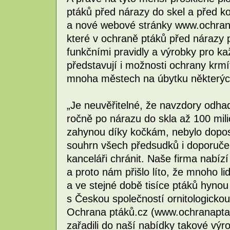
ptáků před nárazy do skel a před k
a nové webové stránky www.ochran
které v ochraně ptáků před nárazy 
funkčními pravidly a výrobky pro ka
představují i možnosti ochrany krmí
mnoha městech na úbytku některých 
„Je neuvěřitelné, že navzdory odh
ročně po nárazu do skla až 100 mili
zahynou díky kočkám, nebylo dopo
souhrn všech předsudků i doporuče
kanceláři chránit. Naše firma nabízí
a proto nám přišlo líto, že mnoho li
a ve stejné době tisíce ptáků hynou
s Českou společností ornitologickou
Ochrana ptáků.cz (www.ochranaptaku
zařadili do naší nabídky takové výr