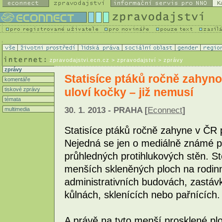
K
zpravodajstvi.ecn.cz
> zpravodajství > zprávy
zprávy
Statisíce ptáků ročně zahyno
komentáře
uloví kočky – již nemusí
tiskové zprávy
témata
30. 1. 2013 - PRAHA [
Econnect
]
multimedia
Statisíce ptáků ročně zahyne v ČR 
Nejedná se jen o mediálně známé 
průhledných protihlukových stěn. St
menších skleněných ploch na rodin
administrativních budovách, zastáv
kůlnách, sklenících nebo pařnících.
A právě na tyto menší prosklené p