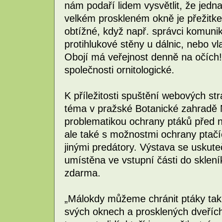
nám podaří lidem vysvětlit, že jedn
velkém proskleném okně je přežitke
obtížné, když např. správci komuni
protihlukové stěny u dálnic, nebo vl
Obojí má veřejnost denně na očích!
společnosti ornitologické.
K příležitosti spuštění webových st
téma v pražské Botanické zahradě 
problematikou ochrany ptáků před n
ale také s možnostmi ochrany ptač
jinými predátory. Výstava se uskut
umístěna ve vstupní části do sklení
zdarma.
„Málokdy můžeme chránit ptáky tak
svých oknech a prosklených dveříc