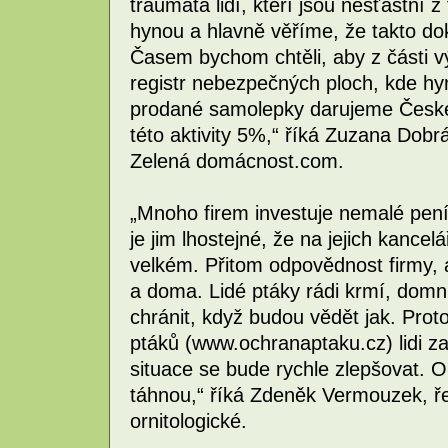
traumata lidí, kteří jsou nešťastní z
hynou a hlavně věříme, že takto do
Časem bychom chtěli, aby z části v
registr nebezpečných ploch, kde hy
prodané samolepky darujeme České p
této aktivity 5%,“ říká Zuzana Dobr
Zelená domácnost.com.
„Mnoho firem investuje nemalé pen
je jim lhostejné, že na jejich kanc
velkém. Přitom odpovědnost firmy, al
a doma. Lidé ptáky rádi krmí, domn
chránit, když budou vědět jak. Pro
ptáků (www.ochranaptaku.cz) lidi 
situace se bude rychle zlepšovat. 
táhnou,“ říká Zdeněk Vermouzek, ře
ornitologické.