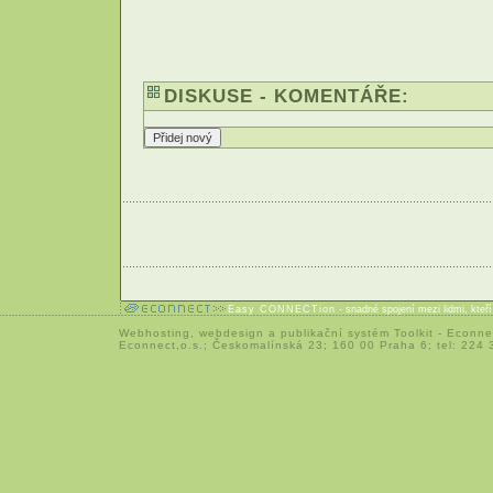
DISKUSE - KOMENTÁŘE:
Easy CONNECTion
- snadné spojení mezi lidmi, kteř
Webhosting
,
webdesign
a
publikační systém Toolkit
-
Econne
Econnect,o.s.; Českomalínská 23; 160 00 Praha 6; tel: 224