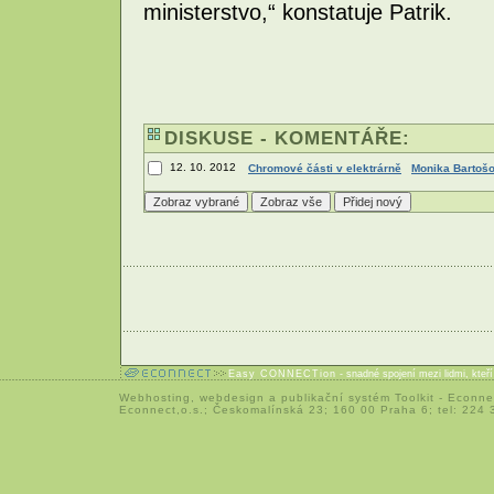
ministerstvo,“ konstatuje Patrik.
DISKUSE - KOMENTÁŘE:
12. 10. 2012
Chromové části v elektrárně
Monika Bartoš
Easy CONNECTion
- snadné spojení mezi lidmi, kteř
Webhosting
,
webdesign
a
publikační systém Toolkit
-
Econne
Econnect,o.s.; Českomalínská 23; 160 00 Praha 6; tel: 224