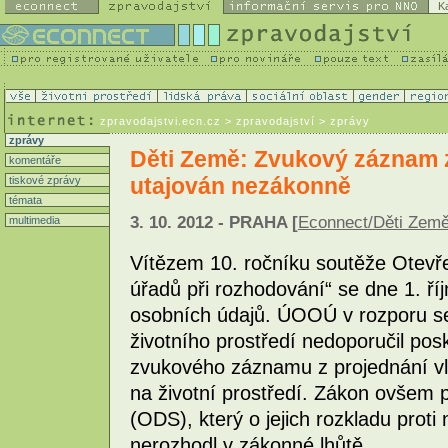
K
zpravodajstvi.ecn.cz
> zpravodajství > zprávy
zprávy
Děti Země: Zvukový záznam z
komentáře
utajován nezákonně
tiskové zprávy
témata
3. 10. 2012 - PRAHA [
Econnect/Děti Zem
multimedia
Vítězem 10. ročníku soutěže Otevře
úřadů při rozhodování“ se dne 1. ří
osobních údajů. ÚOOÚ v rozporu se
životního prostředí nedoporučil p
zvukového záznamu z projednání vl
na životní prostředí. Zákon ovšem 
(ODS), který o jejich rozkladu prot
nerozhodl v zákonné lhůtě.