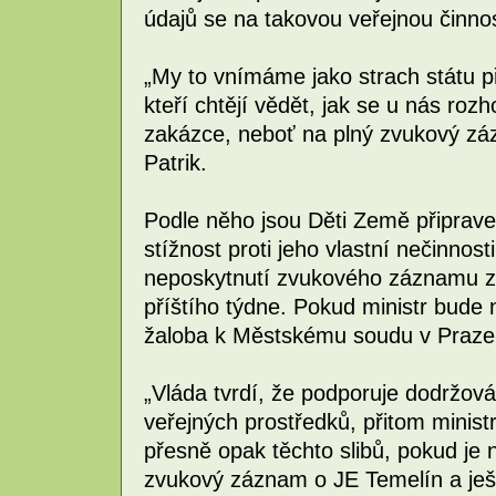
údajů se na takovou veřejnou činno
„My to vnímáme jako strach státu p
kteří chtějí vědět, jak se u nás rozh
zakázce, neboť na plný zvukový zá
Patrik.
Podle něho jsou Děti Země připrave
stížnost proti jeho vlastní nečinnosti
neposkytnutí zvukového záznamu z
příštího týdne. Pokud ministr bude
žaloba k Městskému soudu v Praze
„Vláda tvrdí, že podporuje dodržov
veřejných prostředků, přitom minis
přesně opak těchto slibů, pokud je
zvukový záznam o JE Temelín a ješt