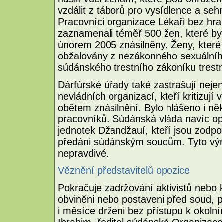
vzdálit z táborů pro vysídlence a sehn
Pracovníci organizace Lékaři bez hr
zaznamenali téměř 500 žen, které by
únorem 2005 znásilněny. Ženy, které 
obžalovány z nezákonného sexuálního
súdánského trestního zákoníku tres
Dárfúrské úřady také zastrašují nej
nevládních organizací, kteří kritizují v
obětem znásilnění. Bylo hlášeno i něk
pracovníků. Súdánská vláda navíc op
jednotek Džandžauí, kteří jsou zodpově
předáni súdánským soudům. Tyto výro
nepravdivé.
Věznění představitelů opozice
Pokračuje zadržování aktivistů nebo kri
obviněni nebo postaveni před soud, p
i měsíce drženi bez přístupu k okoln
Ibrahim, ředitel súdánské Organizace 