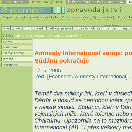
K
zpravodajstvi.ecn.cz
> zpravodajství >
zprávy
komentáře
Amnesty International varuje: p
tiskové zprávy
Súdánu pokračuje
témata
multimedia
17. 5. 2005
-red-
[
Econnect / Amnesty International
] -
Téměř dva miliony lidí, kteří v důsledk
Dárfúr a dosud se nemohou vrátit zp
v nejisté situaci. Súdánci, kteří v Dár
vojenských milic, které toleruje neb
Chartúmu. Upozornila na to mezináro
International (AI). "I přes veškerý m