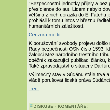
"Bezpečnostní jednotky přijely a bez
přesídlence do aut. Lidem nebylo dov
většina z nich dorazila do El Fatehu 
prohlásil k tomu letos v březnu ředit
humanitárních záležitostí.
Cenzura médií
K porušování svobody projevu došlo na
Rady bezpečnosti OSN číslo 1593, kt
žalobci Mezinárodního trestního trib
oběžník zakazující publikaci článků, k
Také zpravodajství o situaci v Dárfúr
Výjimečný stav v Súdánu stále trvá a
vládě porušovat lidská práva Súdánc
-red-
DISKUSE - KOMENTÁŘE: