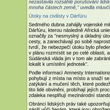
nezastavila rozsáhlé porušování lids
mnoha částech země," uvedla mluvčí
Útoky na civilisty v Dárfúru
Sedmého dubna zahájily vojenské mil
Dárfúru, kterou následně Africká un
označily za "nesmyslný a úkladný útok
cesty, a zanechávají po sobě naprost
tvrdí, že nebezpečí útoku bylo přede
v plánu rozmístit se po celé oblasti, 
Súdánská vláda jim v tom ale zabráni
lokalit k umístění jednotek".
Podle informací Amnesty Internationa
pohybují z místa na místo a snaží se 
zatýkání a mučení těch, které podezř
tito lidé obviněni, probíhají jejích pr
zdaleka nesplňují mezinárodní standa
Obránci lidských práv také upozorňují
násilí vůči ženám, které jsou ohrožen