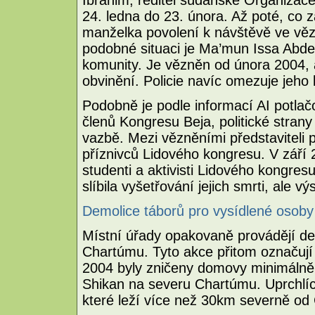
24. ledna do 23. února. Až poté, co z
manželka povolení k návštěvě ve věze
podobné situaci je Ma’mun Issa Abdel
komunity. Je vězněn od února 2004, 
obvinění. Policie navíc omezuje jeho 
Podobně je podle informací AI potlač
členů Kongresu Beja, politické stra
vazbě. Mezi vězněními představiteli p
příznivců Lidového kongresu. V září 
studenti a aktivisti Lidového kongres
slíbila vyšetřování jejich smrti, ale v
Demolice táborů pro vysídlené osob
Místní úřady opakovaně provádějí de
Chartúmu. Tyto akce přitom označují
2004 byly zničeny domovy minimálně jed
Shikan na severu Chartúmu. Uprchlíci 
které leží více než 30km severně od