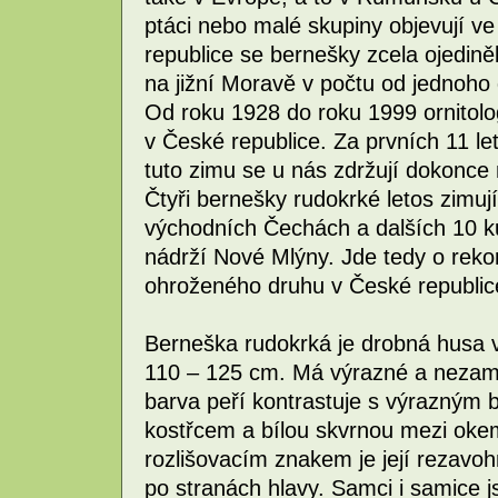
ptáci nebo malé skupiny objevují ve
republice se bernešky zcela ojedin
na jižní Moravě v počtu od jednoho
Od roku 1928 do roku 1999 ornitol
v České republice. Za prvních 11 let 
tuto zimu se u nás zdržují dokonce
Čtyři bernešky rudokrké letos zimuj
východních Čechách a dalších 10 k
nádrží Nové Mlýny. Jde tedy o reko
ohroženého druhu v České republic
Berneška rudokrká je drobná husa vá
110 – 125 cm. Má výrazné a nezaměn
barva peří kontrastuje s výrazným 
kostřcem a bílou skvrnou mezi ok
rozlišovacím znakem je její rezavoh
po stranách hlavy. Samci i samice j