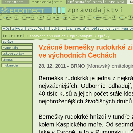
K
zpravodajstvi.ecn.cz
> zpravodajství > zprávy
zprávy
Vzácné bernešky rudokrké zimu
komentáře
ve východních Čechách
tiskové zprávy
témata
28. 12. 2011 - BRNO [
Moravský ornitologi
multimedia
Berneška rudokrká je jedna z nejkrá
nejvzácnějších. Odborníci odhadují, 
40 tisíc kusů a jejich počet stále k
nejohroženějších živočišných druhů
Bernešky rudokrké hnízdí v tundře z
kolem Kaspického moře. Od sedmdes
také v Evropě, a to v Rumunsku u Č