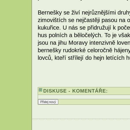
Bernešky se živí nejrůznějšími druh
zimovištích se nejčastěji pasou na 
kukuřice. U nás se přidružují k po
hus polních a běločelých. To je však
jsou na jihu Moravy intenzivně loven
bernešky rudokrké celoročně hájen
lovců, kteří střílejí do hejn letících h
DISKUSE - KOMENTÁŘE: