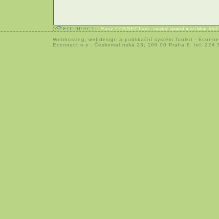
Easy CONNECTion
- snadné spojení mezi lidmi, kteř
Webhosting
,
webdesign
a
publikační systém Toolkit
-
Econne
Econnect,o.s.; Českomalínská 23; 160 00 Praha 6; tel: 224