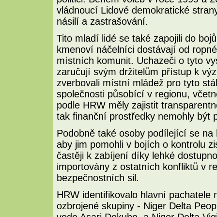
vládnoucí Lidové demokratické strany m
násilí a zastrašování.
Tito mladí lidé se také zapojili do bo
kmenoví náčelníci dostávají od ropn
místních komunit. Uchazeči o tyto vy
zaručují svým držitelům přístup k v
zverbovali místní mládež pro tyto stá
společnosti působící v regionu, včetn
podle HRW měly zajistit transparentn
tak finanční prostředky nemohly být p
Podobně také osoby podílející se na k
aby jim pomohli v bojích o kontrolu z
častěji k zabíjení díky lehké dostupno
importovány z ostatních konfliktů v r
bezpečnostních sil.
HRW identifikovalo hlavní pachatele n
ozbrojené skupiny - Niger Delta Peop
vede Asari Dokubo, a Niger Delta Vig