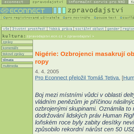
K
zpravodajstvi.ecn.cz
> zpravodajství >
zprávy
komentáře
Nigérie: Ozbrojenci masakrují o
tiskové zprávy
ropy
témata
multimedia
4. 4. 2005
Pro Econnect přeložil Tomáš Tetiva.
[
Hum
Boj mezi místními vůdci v oblasti del
vládním penězům je příčinou násilnýc
ozbrojenými skupinami. Oznámila to n
dodržování lidských práv Human Righ
loňském roce byly zabity desítky nevi
způsobilo rekordní nárůst cen 50 USD