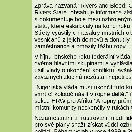
Zpráva nazvaná “Rivers and Blood: G
Rivers State“ obsahuje informace zí
a dokumentuje boje mezi ozbrojenými
státu, které eskalovaly na konci rok
Střety vyústily v masakry místních ob
vesničanů z jejich domovů a donutily
zaměstnance a omezily těžbu ropy.
V říjnu loňského roku federální vlád
dvěma hlavními skupinami a vyhlásil
úsilí vlády o ukončení konfliktu, avš
závažných zločinů nezůstali nepotres
„Nigerijská vláda musí ukončit tuto ku
smrtící kolotoč násilí v ropné deltě.“
sekce HRW pro Afriku.“A ropný průmys
místní komunity neskončily v rukách tě
Nezaměstnaní a frustrovaní mladí lid
pro své plány snaží získat vůdci ozb
politici. Během voleb v roce 1999 a 200