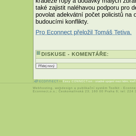
krádeže ropy a dodávky malých zbran
také zajistit naléhavou podporu pro desí
povolat adekvátní počet policistů na
budoucími konflikty.
Pro Econnect přeložil Tomáš Tetiva.
DISKUSE - KOMENTÁŘE:
Easy CONNECTion
- snadné spojení mezi lidmi, kteř
Webhosting
,
webdesign
a
publikační systém Toolkit
-
Econne
Econnect,o.s.; Českomalínská 23; 160 00 Praha 6; tel: 224