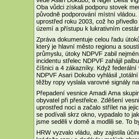
Oba vůdci získali podporu stovek men
původně podporování místní vládou. As
uprostřed roku 2003, což ho přivedlo 
území a přístupu k lukrativním cest
Zpráva dokumentuje celou řadu útoků
který je hlavní město regionu a soust
průmyslu, útoky NDPVF zabil nejméně
incidentu střelec NDPVF zahájil palbu
číšnici a 4 zákazníky. Když federáln
NDPVF Asari Dokubo vyhlásil „totální 
těžby ropy vyslala varovné signály na
Přepadení vesnice Amadi Ama skupin
obyvatel při přestřelce. Zděšení vesn
uprostřed noci a začalo střílet na jej
se podívali skrz okno, vypadalo to ja
jsme seděli v domě a modlili se. To b
HRW vyzvalo vládu, aby zajistila účinn