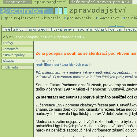
zpravodajstvi.ecn.cz
> zpravodajství >
zprávy
komentáře
Žena podepsala souhlas se sterilizací pod vlivem na
tiskové zprávy
12. 10. 2007
témata
-red-
[
Econnect / Liga lidských práv
] -
multimedia
Půl milionu korun a omluva: takové odškodné za způsobenou f
v Ostravě. O rozsudku informovala Liga lidských práv, která 
Soudce Otakar Pochmon označil zásah, provedený na matce d
došlo v červenci 1997 v Městské nemocnici v Ostravě. Žalo
Za sterilizaci bez souhlasu poprvé přiznáno peněžité odšk
7. července 1997 porodila císařským řezem paní Červeňáková
známo, že musí dojít k porodu císařským řezem, lékaři nedodr
narkózy, informovala Liga lidských práv. V době zákroku jí byl
"Jedná se o zatím nejspravedlivější rozhodnutí, které bylo z
právnička Ligy lidských práv Michaela Kopalová, která poško
nárok na peněžité zadostiučinění v případech zásahů do och