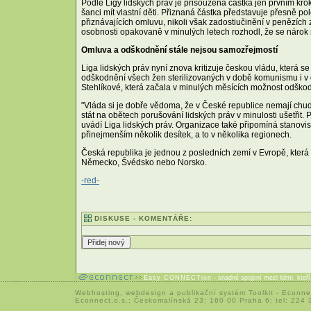
Podle Ligy lidských práv je přisouzená částka jen prvním kr
šanci mít vlastní děti. Přiznaná částka představuje přesně 
přiznávajících omluvu, nikoli však zadostiučinění v penězíc
osobnosti opakovaně v minulých letech rozhodl, že se nárok
Omluva a odškodnění stále nejsou samozřejmostí
Liga lidských práv nyní znova kritizuje českou vládu, která
odškodnění všech žen sterilizovaných v době komunismu i v 
Stehlíkové, která začala v minulých měsících možnost odškod
"Vláda si je dobře vědoma, že v České republice nemají chud
stát na obětech porušování lidských práv v minulosti ušetřit.
uvádí Liga lidských práv. Organizace také připomíná stanovisk
přinejmenším několik desítek, a to v několika regionech.
Česká republika je jednou z posledních zemí v Evropě, která
Německo, Švédsko nebo Norsko.
-red-
DISKUSE - KOMENTÁŘE:
Easy CONNECTion
- snadné spojení mezi lidmi, kteř
Webhosting
,
webdesign
a
publikační systém Toolkit
-
Econne
Econnect,o.s.; Českomalínská 23; 160 00 Praha 6; tel: 224