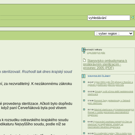
Související odkazy
Liga lidských práv
Stanovisko ombudsmana k
protiprávním sterilizacím -
prosinec 2005 (PDF)
sterilizovali. Rozhodl tak dnes krajský soud
SOUVISEJÍCÍ ČLÁNKY
Výbor OSN vytkl ČR přístup k Romům a
15.3.07
í, za nezvratitelný. K nezákonnému zákroku
způsob vyšetřování přečinů policistů
Smutný svět očima obětí nedobrovolné
13.12.06
sterilizace
Romské ženy protestovaly v Ostravě
17.8.06
 provedena sterilizace. Ačkoli bylo dopředu
proti sterilizaci
 až když paní Červeňáková byla pod vlivem
Násilné sterilizace východoslovenských
23.7.03
Romek v centru pozornosti mezinárodních
organizací
dla k rozsudku ostravského krajského soudu
Vynucování souhlasu romských žen se
8.4.03
udikaturu Nejvyššího soudu, podle níž se
sterilizací je nepřijatelné, shodují se
mezinárodní lékařské organizace
Po zveřejnění zprávy Tělo a duše jsou
10.2.03