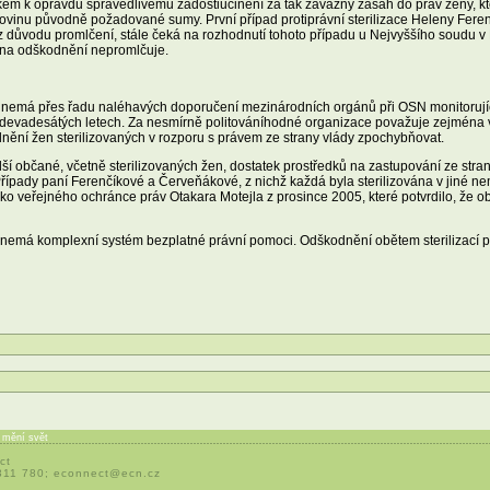
okem k opravdu spravedlivému zadostiučinění za tak závažný zásah do práv ženy, k
polovinu původně požadované sumy. První případ protiprávní sterilizace Heleny Fe
h z důvodu promlčení, stále čeká na rozhodnutí tohoto případu u Nejvyššího soudu 
 na odškodnění nepromlčuje.
 se nemá přes řadu naléhavých doporučení mezinárodních orgánů při OSN monitorují
devadesátých letech. Za nesmírně politováníhodné organizace považuje zejména v
nění žen sterilizovaných v rozporu s právem ze strany vlády zpochybňovat.
ší občané, včetně sterilizovaných žen, dostatek prostředků na zastupování ze str
 Případy paní Ferenčíkové a Červeňákové, z nichž každá byla sterilizována v jiné ne
o veřejného ochránce práv Otakara Motejla z prosince 2005, které potvrdilo, že obět
 nemá komplexní systém bezplatné právní pomoci. Odškodnění obětem sterilizací př
í mění svět
ct
 311 780;
econnect@ecn.cz