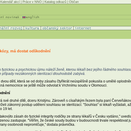
Kalendář akcí
|
Práce v NNO
|
Katalog odkazů
|
Občan
rkózy, má dostat odškodnění
yzickou a psychickou újmu náleží ženě, kterou lékaři bez jejího řádného souhlasu 
se případy nezákonných sterilizací dlouhodobě zabývá.
vou dětí, která se od doby zásahu čtyřikrát neúspěšně pokusila o umělé oplodněn
vaná nemocnice se ještě může odvolat k Vrchnímu soudu v Olomouci.
odnění
 své druhé dítě, dceru Kristýnu. Zároveň s císařským řezem byla paní Červeňákové
želi zákonný postup udělení souhlasu se sterilizací. "Souhlas" si lékaři vyžádali,
o 19 let.
a takovýto zásah do fyzické integrity rodičky ze strany lékařů v Česku vydáno," uve
zenou zastupuje. "Věřím, že české soudy budou v budoucnosti trvale respektovat j
rany osobnosti nepromlčuje," dodala právnička.