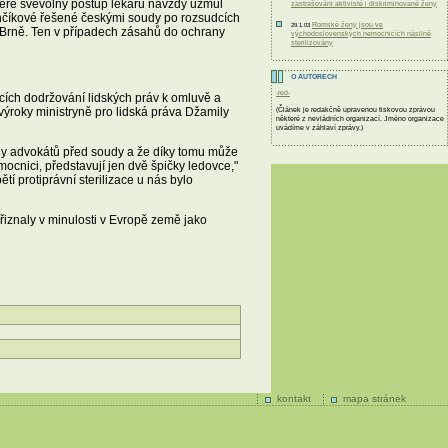
teré svévolný postup lékařů navždy uzmul
zastrašováni aktivisté i diskriminované ženy
renčíkové řešené českými soudy po rozsudcích
Romské ženy jsou ve
29.1.03
v Brně. Ten v případech zásahů do ochrany
východoslovenských nemocnicích násilně
sterilizovány
O AUTORECH
-red-
cích dodržování lidských práv k omluvě a
(Článek je redakčně upravenou tiskovou zprávou
ýroky ministryně pro lidská práva Džamily
některé z nevládních organizací. Jméno organizace
uvádíme v záhlaví zprávy.)
any advokátů před soudy a že díky tomu může
mocnici, představují jen dvě špičky ledovce,"
í protiprávní sterilizace u nás bylo
iznaly v minulosti v Evropě země jako
kontakt
mapa stránek