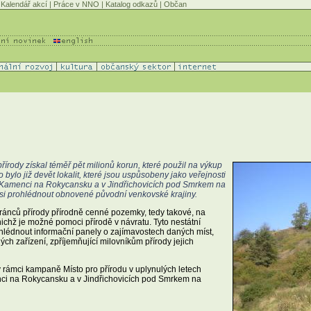
Kalendář akcí
|
Práce v NNO
|
Katalog odkazů
|
Občan
írody získal téměř pět milionů korun, které použil na výkup
bylo již devět lokalit, které jsou uspůsobeny jako veřejnosti
 v Kamenci na Rokycansku a v Jindřichovicích pod Smrkem na
 si prohlédnout obnovené původní venkovské krajiny.
ánců přírody přírodně cenné pozemky, tedy takové, na
nichž je možné pomoci přírodě v návratu. Tyto nestátní
ohlédnout informační panely o zajímavostech daných míst,
ých zařízení, zpříjemňující milovníkům přírody jejich
v rámci kampaně Místo pro přírodu v uplynulých letech
enci na Rokycansku a v Jindřichovicích pod Smrkem na