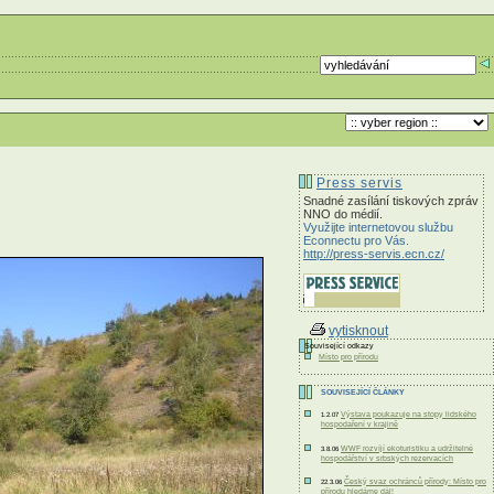
Press servis
Snadné zasílání tiskových zpráv
NNO do médií.
Využijte internetovou službu
Econnectu pro Vás.
http://press-servis.ecn.cz/
vytisknout
Související odkazy
Místo pro přírodu
SOUVISEJÍCÍ ČLÁNKY
Výstava poukazuje na stopy lidského
1.2.07
hospodaření v krajině
WWF rozvíjí ekoturistiku a udržitelné
3.8.06
hospodářství v srbských rezervacích
Český svaz ochránců přírody: Místo pro
22.3.06
přírodu hledáme dál!