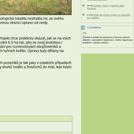
Ochránci přírody vykoupili další
19.5.05
pozemek
Místo pro přírodu: Kupte si k Vánocům
9.12.04
kus pralesa!
gická lokalita neztratila nic ze svého
ennou vesnicí vpravo od cesty.
O AUTORECH
-red-
(Článek je redakčně upravenou tiskovou zprávou
rojekt chce prakticky ukázat, jak se na vsích
některé z nevládních organizací. Jméno organizace
vám 6,5 ha luk, aby se svojí podobou i
uvádíme v záhlaví zprávy.)
ůní pro rozmnožování obojživelníků a
h lučních květin. Úpravy byly dělány na
h pozemků je tak jako v ostatních případech
 druhů rostlin a živočichů do míst, kde kdysi