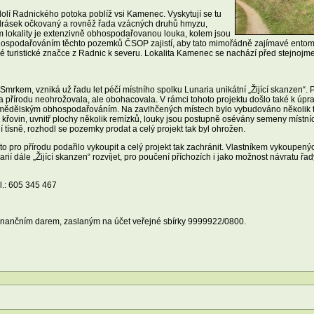
dolí Radnického potoka poblíž vsi Kamenec. Vyskytují se tu
drásek očkovaný a rovněž řada vzácných druhů hmyzu,
 lokality je extenzivně obhospodařovanou louka, kolem jsou
hospodařováním těchto pozemků ČSOP zajistí, aby tato mimořádně zajímavé entomolo
né turistické značce z Radnic k severu. Lokalita Kamenec se nachází před stejnojm
mrkem, vzniká už řadu let péčí místního spolku Lunaria unikátní „Žijící skanzen“. P
 přírodu neohrožovala, ale obohacovala. V rámci tohoto projektu došlo také k úpra
emědělským obhospodařováním. Na zavlhčených místech bylo vybudováno několik t
křovin, uvnitř plochy několik remízků, louky jsou postupně osévány semeny místníc
 tísně, rozhodl se pozemky prodat a celý projekt tak byl ohrožen.
pro přírodu podařilo vykoupit a celý projekt tak zachránit. Vlastníkem vykoupenýc
í dále „Žijící skanzen“ rozvíjet, pro poučení příchozích i jako možnost návratu řady
el.: 605 345 467
 finančním darem, zaslaným na účet veřejné sbírky 9999922/0800.