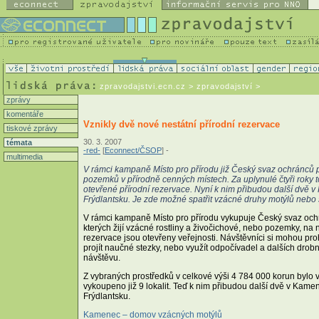
zpravodajstvi.ecn.cz
> zpravodajství >
zprávy
komentáře
Vznikly dvě nové nestátní přírodní rezervace
tiskové zprávy
30. 3. 2007
témata
-red-
[
Econnect/ČSOP
] -
multimedia
V rámci kampaně Místo pro přírodu již Český svaz ochránců př
pozemků v přírodně cenných místech. Za uplynulé čtyři roky to 
otevřené přírodní rezervace. Nyní k nim přibudou další dvě
Frýdlantsku. Je zde možné spatřit vzácné druhy motýlů nebo
V rámci kampaně Místo pro přírodu vykupuje Český svaz ochr
kterých žijí vzácné rostliny a živočichové, nebo pozemky, na 
rezervace jsou otevřeny veřejnosti. Návštěvníci si mohou pr
projít naučné stezky, nebo využít odpočívadel a dalších drobn
návštěvu.
Z vybraných prostředků v celkové výši 4 784 000 korun bylo 
vykoupeno již 9 lokalit. Teď k nim přibudou další dvě v Kam
Frýdlantsku.
Kamenec – domov vzácných motýlů