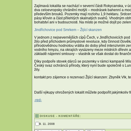
Zajímavá lokalita se nachází v severní části Rokycanska, v ú
dva celoevropsky chránění motýli – modrásek bahenní a mo
především brouků. Pozemky mají rozlohu 1,9 hektaru. Srdcem
pásy křovin a část přilehlých skalnatých svahů. Vhodným ob
bohatství ani v budoucnosti. Na místo je možné dojít po zele
Jindřichovice pod Smrkem – Žijící skanzen
V jednom z nejsevernějších cípů Čech, v Jindřichovicích pod S
žilo před příchodem průmyslové revoluce, kdy činnost člověka
přírodovědnou hodnotou vrátila do doby před intenzivním z
vodního hmyzu, na okrajích vysázeny meze místních dřevin a 
základě nájemní smlouvy – vlastník se však dostal do finanční
Díky podpoře stovek dárců se pozemky v rámci kampaně Místo 
Český svaz ochránců přírody, který nyní bude společně s Lunari
žily.
kontakt pro zájemce o rezervaci Žijící skanzen: Zbyněk Vlk, t
Další výkupy ohrožených lokalit můžete podpořit jakýmkoliv
-red-
DISKUSE - KOMENTÁŘE:
9. 11. 2008