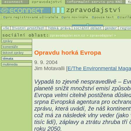
K
zpravodajstvi.ecn.cz
> zpravodajství >
zprávy
komentáře
Opravdu horká Evropa
tiskové zprávy
témata
9. 9. 2004
multimedia
Jim Motavalli [
E/The Environmental Maga
Vypadá to zjevně nespravedlivě – Evr
planetě snížit množství emisí způsobu
Evropa velmi citelně postižena důsl
srpna Evropská agentura pro ochranu 
zprávu, která uvádí, že náš kontinent
což má za následek vlny veder (jako v
tisíc lidí), záplavy a ztrátu zhruba t
roku 2050.