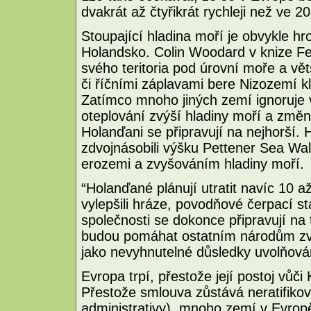
dvakrát až čtyřikrát rychleji než ve 20.
Stoupající hladina moří je obvykle h
Holandsko. Colin Woodard v knize Feel
svého teritoria pod úrovní moře a v
či říčními záplavami bere Nizozemí k
Zatímco mnoho jiných zemí ignoruje 
oteplování zvýší hladiny moří a změ
Holanďani se připravují na nejhorší. 
zdvojnásobili výšku Pettener Sea Wall
erozemi a zvyšováním hladiny moří.
“Holanďané plánují utratit navíc 10 a
vylepšili hráze, povodňové čerpací s
společnosti se dokonce připravují na 
budou pomáhat ostatním národům zvlád
jako nevyhnutelné důsledky uvolňová
Evropa trpí, přestože její postoj vůči
Přestože smlouva zůstává neratifiko
administrativy), mnoho zemí v Evrop