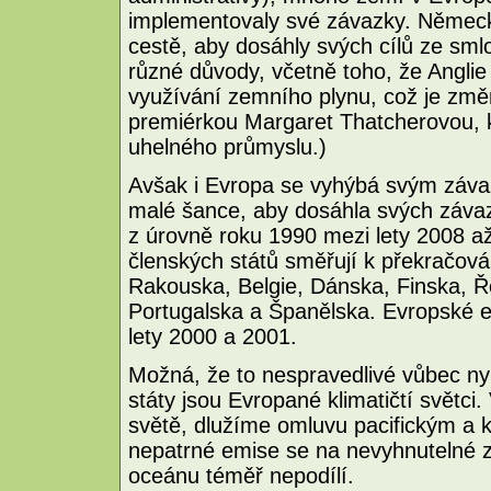
implementovaly své závazky. Německo
cestě, aby dosáhly svých cílů ze smlo
různé důvody, včetně toho, že Anglie
využívání zemního plynu, což je změ
premiérkou Margaret Thatcherovou, k
uhelného průmyslu.)
Avšak i Evropa se vyhýbá svým záv
malé šance, aby dosáhla svých závaz
z úrovně roku 1990 mezi lety 2008 a
členských států směřují k překračov
Rakouska, Belgie, Dánska, Finska, Ře
Portugalska a Španělska. Evropské e
lety 2000 a 2001.
Možná, že to nespravedlivé vůbec ny
státy jsou Evropané klimatičtí světci.
světě, dlužíme omluvu pacifickým a 
nepatrné emise se na nevyhnutelné zt
oceánu téměř nepodílí.