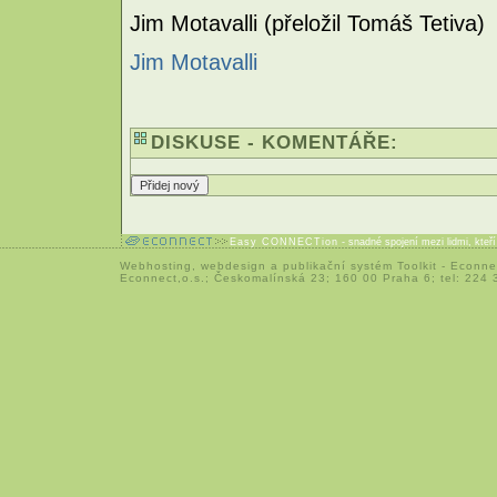
Jim Motavalli (přeložil Tomáš Tetiva)
Jim Motavalli
DISKUSE - KOMENTÁŘE:
Easy CONNECTion
- snadné spojení mezi lidmi, kteř
Webhosting
,
webdesign
a
publikační systém Toolkit
-
Econne
Econnect,o.s.; Českomalínská 23; 160 00 Praha 6; tel: 224