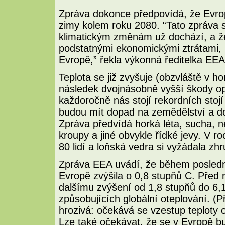
Zpráva dokonce předpovídá, že Evrop
zimy kolem roku 2080. “Tato zpráva 
klimatickým změnám už dochází, a že
podstatnými ekonomickými ztrátami,
Evropě,” řekla výkonná ředitelka EE
Teplota se již zvyšuje (obzvláště v 
následek dvojnásobně vyšší škody o
každoročně nás stojí rekordních stojí
budou mít dopad na zemědělství a do
Zpráva předvídá horká léta, sucha, n
kroupy a jiné obvykle řídké jevy. V 
80 lidí a loňská vedra si vyžádala zhr
Zpráva EEA uvádí, že během poslední
Evropě zvýšila o 0,8 stupňů C. Před 
dalšímu zvýšení od 1,8 stupňů do 6,
způsobujících globální oteplování. (
hrozivá: očekává se vzestup teploty 
Lze také očekávat, že se v Evropě bu