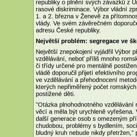
republiky o plnění svých závazků z 
rasové diskriminace. Výbor vládní z
1. a 2. března v Ženevě za přítomno
vlády. Ve svém závěrečném doporučen
adresu České republiky.
Největší problém: segregace ve šk
Největší znepokojení vyjádřil Výbor 
vzdělávání, neboť příliš mnoho romsk
či třídy určené pro mentálně postižené
vládě doporučil přijetí efektivního
ve vzdělávání a přehodnocení metod
kterých nepřiměřený počet romských 
postižené děti.
"Otázka plnohodnotného vzdělávání r
věcí a měla být urychleně vyřešena
další generace osob s omezeným pří
chudobou, problémy s bydlením, sociál
bludný kruh nebude nikdy přetržen,"