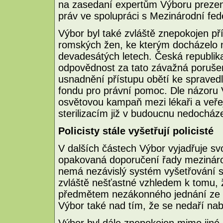
na zasedaní expertům Výboru prezent
práv ve spolupráci s Mezinárodní fed
Výbor byl také zvláště znepokojen př
romských žen, ke kterým docházelo n
devadesátých letech. Česká republik
odpovědnost za tato závažná porušení
usnadnění přístupu obětí ke spravedl
fondu pro právní pomoc. Dle názoru 
osvětovou kampaň mezi lékaři a veř
sterilizacím již v budoucnu nedocháze
Policisty stále vyšetřují policisté
V dalších částech Výbor vyjadřuje svo
opakovaná doporučení řady mezináro
nemá nezávislý systém vyšetřování stí
zvláště nešťastné vzhledem k tomu, 
předmětem nezákonného jednání ze str
Výbor také nad tím, že se nedaří nabí
Výbor byl dále znepokojen mimo jiné 