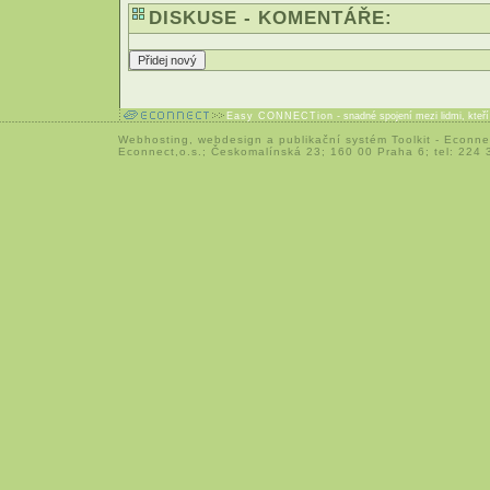
DISKUSE - KOMENTÁŘE:
Easy CONNECTion
- snadné spojení mezi lidmi, kteř
Webhosting
,
webdesign
a
publikační systém Toolkit
-
Econne
Econnect,o.s.; Českomalínská 23; 160 00 Praha 6; tel: 224