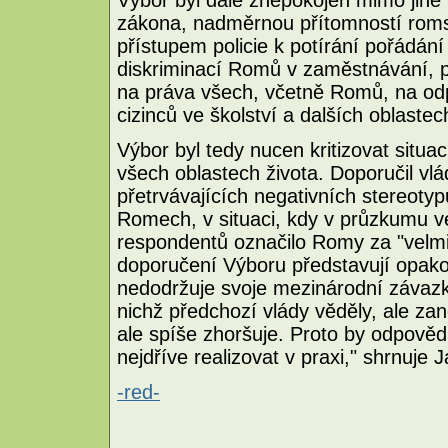
zákona, nadměrnou přítomností romsk
přístupem policie k potírání pořádání
diskriminací Romů v zaměstnávání, p
na práva všech, včetně Romů, na odpo
cizinců ve školství a dalších oblastec
Výbor byl tedy nucen kritizovat situa
všech oblastech života. Doporučil vl
přetrvávajících negativních stereot
Romech, v situaci, kdy v průzkumu 
respondentů označilo Romy za "velm
doporučení Výboru představují opako
nedodržuje svoje mezinárodní závazky
nichž předchozí vlády věděly, ale zan
ale spíše zhoršuje. Proto by odpově
nejdříve realizovat v praxi," shrnuje 
-red-