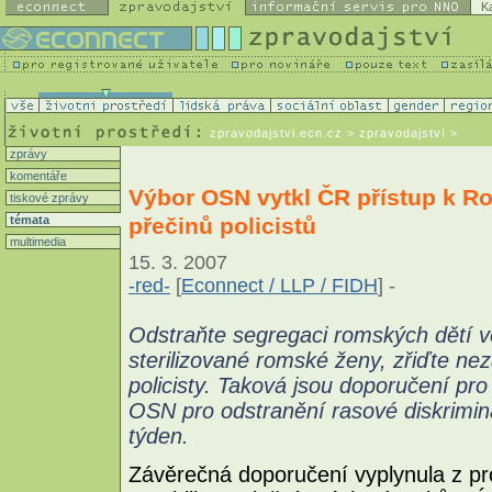
K
zpravodajstvi.ecn.cz
> zpravodajství >
zprávy
komentáře
Výbor OSN vytkl ČR přístup k 
tiskové zprávy
přečinů policistů
témata
multimedia
15. 3. 2007
-red-
[
Econnect / LLP / FIDH
] -
Odstraňte segregaci romských dětí ve 
sterilizované romské ženy, zřiďte nez
policisty. Taková jsou doporučení pr
OSN pro odstranění rasové diskrimina
týden.
Závěrečná doporučení vyplynula z pr