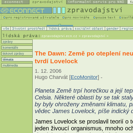
K
zpravodajstvi.ecn.cz
> zpravodajství >
zprávy
komentáře
The Dawn: Země po oteplení neuži
tiskové zprávy
tvrdí Lovelock
témata
multimedia
1. 12. 2006
Hugo Charvát [
EcoMonitor
] -
Planeta Země trpí horečkou a její te
Celsia. Některé oblasti by se tak stal
by byly ohroženy změnami klimatu, pro
vědec James Lovelock, píše indický
James Lovelock se proslavil teorií o
jeden živoucí organismus, mnoho ochr