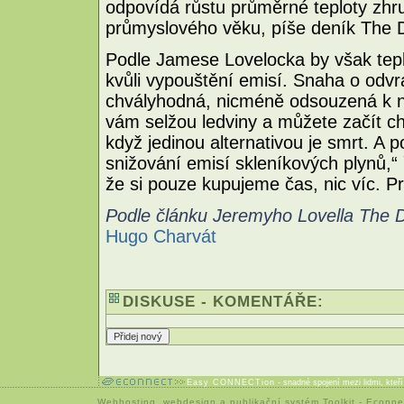
odpovídá růstu průměrné teploty zhr
průmyslového věku, píše deník The 
Podle Jamese Lovelocka by však teplo
kvůli vypouštění emisí. Snaha o odvr
chvályhodná, nicméně odsouzená k n
vám selžou ledviny a můžete začít cho
když jedinou alternativou je smrt. A 
snižování emisí skleníkových plynů,“
že si pouze kupujeme čas, nic víc. Pr
Podle článku Jeremyho Lovella The 
Hugo Charvát
DISKUSE - KOMENTÁŘE:
Easy CONNECTion
- snadné spojení mezi lidmi, kteř
Webhosting
,
webdesign
a
publikační systém Toolkit
-
Econne