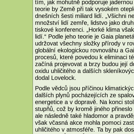
tím, jak mohutně podporuje jadernou 
teorie by Země při tak vysokém oteple
dnešních šesti miliard lidí. „Všichni
množství lidí zemře, lidstvo jako druh
tiskové konferenci. „Horké klima vša
lidí.“ Podle jeho teorie je Gaia planet
udržovat všechny složky přírody v ro
globální ekologickou rovnováhu a Ga
procesů, které povedou k eliminaci té
začíná projevovat a brzy budou její 
oxidu uhličitého a dalších skleníkový
dodal Lovelock.
Podle vědců jsou příčinou klimatický
dalších plynů pocházejících ze spalov
energetice a v dopravě. Na konci stol
stupňů, což by kromě jiného přineslo 
ale následně také hladomor a pravděp
však včasná akce mohla pomoci zasta
uhličitého v atmosféře. Ta by pak d