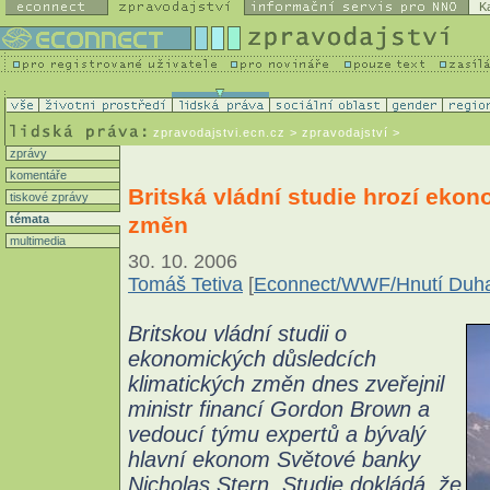
K
zpravodajstvi.ecn.cz
> zpravodajství >
zprávy
komentáře
Britská vládní studie hrozí eko
tiskové zprávy
změn
témata
multimedia
30. 10. 2006
Tomáš Tetiva
[
Econnect/WWF/Hnutí Duh
Britskou vládní studii o
ekonomických důsledcích
klimatických změn dnes zveřejnil
ministr financí Gordon Brown a
vedoucí týmu expertů a bývalý
hlavní ekonom Světové banky
Nicholas Stern. Studie dokládá, že