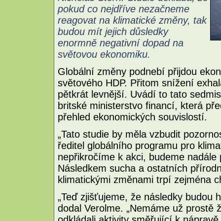
pokud co nejdříve nezačneme
reagovat na klimatické změny, tak
budou mít jejich důsledky
enormně negativní dopad na
světovou ekonomiku.
Globální změny podnebí přijdou eko
světového HDP. Přitom snížení exhala
pětkrát levnější. Uvádí to tato sedmi
britské ministerstvo financí, která p
přehled ekonomických souvislostí.
„Tato studie by měla vzbudit pozorno
ředitel globálního programu pro kli
nepřikročíme k akci, budeme nadále 
Následkem sucha a ostatních přírodní
klimatickými změnami trpí zejména ch
„Teď zjišťujeme, že následky budou h
dodal Verolme. „Nemáme už prostě 
odkládali aktivity směřující k nápravě