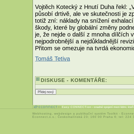
Vojtěch Kotecký z Hnutí Duha řekl: 
působí drtivě, ale ve skutečnosti je z
totiž zní: náklady na snížení exhalac
škody, které by globální změny podne
je, že nejde o další z mnoha dílčích 
nejpodrobnější a nejdůkladnější revi
Přitom se omezuje na tvrdá ekonomic
Tomáš Tetiva
DISKUSE - KOMENTÁŘE:
Easy CONNECTion
- snadné spojení mezi lidmi, kteř
Webhosting
,
webdesign
a
publikační systém Toolkit
-
Econne
Econnect,o.s.; Českomalínská 23; 160 00 Praha 6; tel: 224