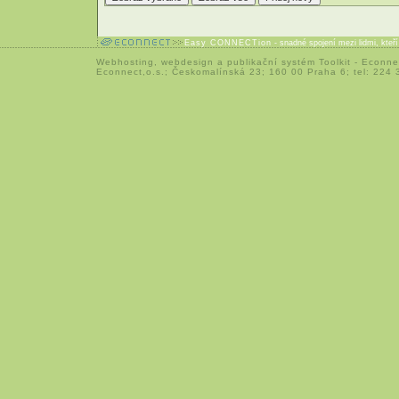
Easy CONNECTion
- snadné spojení mezi lidmi, kteř
Webhosting
,
webdesign
a
publikační systém Toolkit
-
Econne
Econnect,o.s.; Českomalínská 23; 160 00 Praha 6; tel: 224