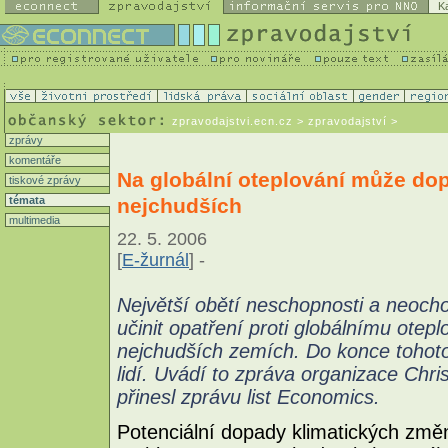
K
zpravodajstvi.ecn.cz
> zpravodajství >
zprávy
komentáře
Na globální oteplování může dopl
tiskové zprávy
nejchudších
témata
multimedia
22. 5. 2006
[
E-žurnál
] -
Největší obětí neschopnosti a neocho
učinit opatření proti globálnímu otepl
nejchudších zemích. Do konce tohoto 
lidí. Uvádí to zpráva organizace Chri
přinesl zprávu list Economics.
Potenciální dopady klimatických změn 