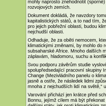
mohly naprosto znehodnotit (sporné) 
rozvojových zemích.
Dokument dokládá, že navzdory tomu,
kapitalistických států, a to nad tím, 
pro jejich pobřežní oblasti, budou kl
nejchudší oblasti.
Odhaduje, že za oběti nemocem, kte
klimatickými změnami, by mohlo do ro
subsaharské Africe. Mnoho dalších mili
záplavám, hladomoru, suchu a konfli
Svou podporu závěrům studie vyslovil
spolupředsedající pracovní skupiny 
Change (Mezivládního panelu o klima
jasně a ostře, že následek lidmi zp
mnoha z nejchudších lidí na světě,“ u
Varování přichází jen krátce před sch
Bonnu, jejímž cílem má být překonat
dalšími státy, jak proti klimatickým 