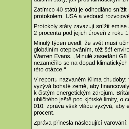
Zatímco 40 států je odhodláno snížit
protokolem, USA a vedoucí rozvojové 
Protokoly státy zavazují snížit emise
2 procenta pod jejich úroveň z roku 
Minulý týden uvedl, že svět musí uči
globálním oteplováním, též šéf envi
Warren Evans. „Minulé zasedání G8 po
nezaměřilo se na dopad klimatických
této otázce.“
V reportu nazvaném Klima chudoby: f
vyzývá bohaté země, aby financovaly 
k čistým energetickým zdrojům. Británi
uhličitého ještě pod kjótské limity, o
010, zpráva však vládu vyzývá, aby e
procent.
Zpráva přinesla následující varování: