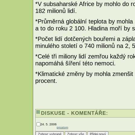
*V subsaharské Africe by mohlo do r
182 milionů lidí.
*Průměrná globální teplota by mohla 
a to do roku 2 100. Hladina moří by 
*Počet lidí dotčených bouřemi a záp
minulého století o 740 milionů na 2, 5 
*Celé tři miliony lidí zemřou každý rok
napomáhá šíření této nemoci.
*Klimatické změny by mohla zmenšit r
procent.
DISKUSE - KOMENTÁŘE:
24. 5. 2006
proatom