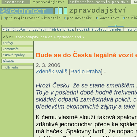
K
zpravodajstvi.ecn.cz
> zpravodajství >
zprávy
komentáře
Bude se do Česka legálně vozit
tiskové zprávy
témata
2. 3. 2006
multimedia
Zdeněk Vališ
[
Radio Praha
] -
Hrozí Česku, že se stane smetištěm
To je v poslední době hodně frekven
skládek odpadů zaměstnává policii, cel
především ekonomické zájmy a také k
K čemu vlastně slouží taková spalo
zdánlivě jednoduchá: přece ke spálení
má háček. Spalovny tvrdí, že odpad nel