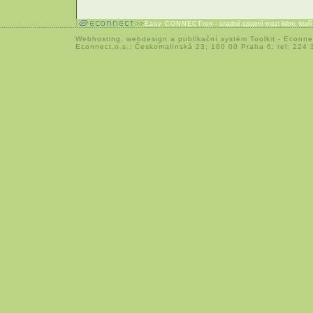
Easy CONNECTion
- snadné spojení mezi lidmi, kteř
Webhosting
,
webdesign
a
publikační systém Toolkit
-
Econne
Econnect,o.s.; Českomalínská 23; 160 00 Praha 6; tel: 224