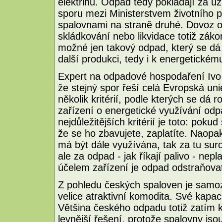
elektřinu. Odpad tedy pokládají za uži
sporu mezi Ministerstvem životního p
spalovnami na straně druhé. Dovoz o
skládkování nebo likvidace totiž zák
možné jen takový odpad, který se dá 
další produkci, tedy i k energetickému
Expert na odpadové hospodaření Ivo
že stejný spor řeší celá Evropská un
několik kritérií, podle kterých se dá
zařízení o energetické využívání odpa
nejdůležitějších kritérií je toto: poku
že se ho zbavujete, zaplatíte. Naopa
má být dále využívána, tak za tu sur
ale za odpad - jak říkají palivo - nep
účelem zařízení je odpad odstraňovat
Z pohledu českých spaloven je samo
velice atraktivní komodita. Své kapaci
Většina českého odpadu totiž zatím k
levnější řešení, protože spalovny j