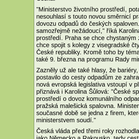
"Ministerstvo životního prostředí, p
nesouhlasí s touto novou směrnicí pr
dovozu odpadů do českých spaloven. A
samozřejmě nežádoucí," říká Karolina
prostředí. Praha se chce chystaným 
chce spojit s kolegy z visegradské čt
České republiky. Kromě toho by tém
také 9. března na programu Rady mini
Zazněly už ale také hlasy, že bariéry,
postavilo do cesty odpadům ze zahra
nová evropská legislativa vstoupí v pl
přiznává i Karolina Šůlová: "České sp
prostředí o dovoz komunálního odpadu
pražská malešická spalovna. Minister
současné době se jedna z firem, kter
ministerstvem soudí."
Česká vláda před třemi roky rozhodl
jako Německo a Rakousko, tedy cesto