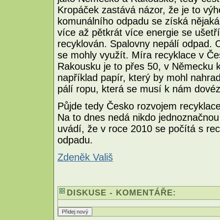
Kropáček zastává názor, že je to výh
komunálního odpadu se získá nějaká
více až pětkrát více energie se ušet
recyklován. Spalovny nepálí odpad. O
se mohly využít. Míra recyklace v Če
Rakousku je to přes 50, v Německu k
například papír, který by mohl nahra
pálí ropu, která se musí k nám dovéz
Půjde tedy Česko rozvojem recyklac
Na to dnes nedá nikdo jednoznačnou
uvádí, že v roce 2010 se počítá s re
odpadu.
Zdeněk Vališ
DISKUSE - KOMENTÁŘE: