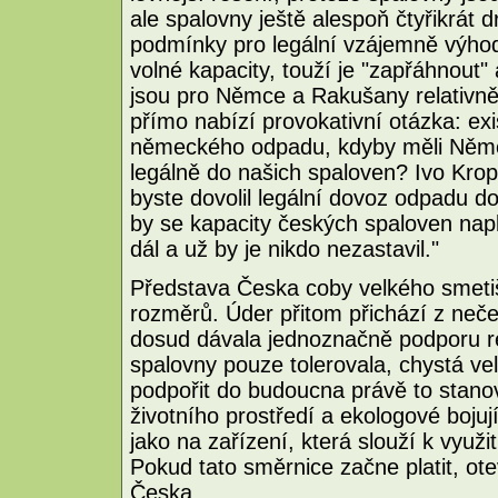
ale spalovny ještě alespoň čtyřikrát d
podmínky pro legální vzájemně výho
volné kapacity, touží je "zapřáhnout"
jsou pro Němce a Rakušany relativně 
přímo nabízí provokativní otázka: exi
německého odpadu, kdyby měli Němc
legálně do našich spaloven? Ivo Kro
byste dovolil legální dovoz odpadu do
by se kapacity českých spaloven napl
dál a už by je nikdo nezastavil."
Představa Česka coby velkého smetiš
rozměrů. Úder přitom přichází z neče
dosud dávala jednoznačně podporu r
spalovny pouze tolerovala, chystá ve
podpořit do budoucna právě to stanov
životního prostředí a ekologové bojuj
jako na zařízení, která slouží k využití
Pokud tato směrnice začne platit, o
Česka.