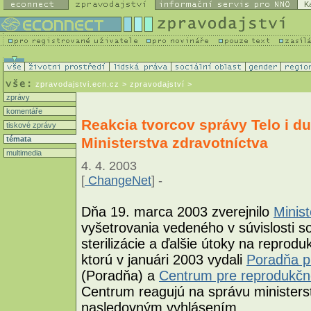
K
zpravodajstvi.ecn.cz
> zpravodajství >
zprávy
komentáře
Reakcia tvorcov správy Telo i d
tiskové zprávy
Ministerstva zdravotníctva
témata
multimedia
4. 4. 2003
[
ChangeNet
] -
Dňa 19. marca 2003 zverejnilo
Minist
vyšetrovania vedeného v súvislosti so
sterilizácie a ďalšie útoky na repro
ktorú v januári 2003 vydali
Poradňa p
(Poradňa) a
Centrum pre reprodukčn
Centrum reagujú na správu ministers
nasledovným vyhlásením.