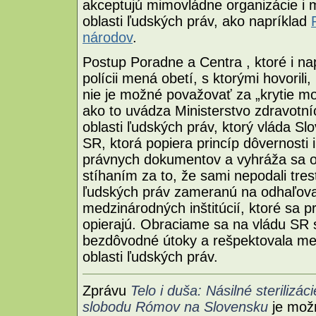
akceptujú mimovládne organizácie i 
oblasti ľudských práv, ako napríklad
národov
.
Postup Poradne a Centra , ktoré i na
polícii mená obetí, s ktorými hovorili
nie je možné považovať za „krytie mo
ako to uvádza Ministerstvo zdravotní
oblasti ľudských práv, ktorý vláda S
SR, ktorá popiera princíp dôvernosti 
právnych dokumentov a vyhráža sa o
stíhaním za to, že sami nepodali tres
ľudských práv zameranú na odhaľova
medzinárodných inštitúcií, ktoré sa p
opierajú. Obraciame sa na vládu SR s
bezdôvodné útoky a rešpektovala me
oblasti ľudských práv.
Zprávu
Telo i duša: Násilné sterilizá
slobodu Rómov na Slovensku
je mož