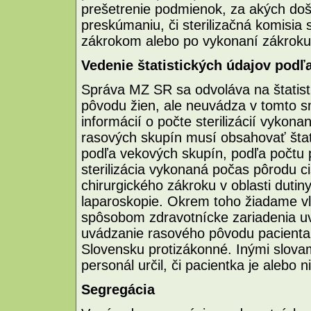
prešetrenie podmienok, za akých došl
preskúmaniu, či sterilizačná komisia s
zákrokom alebo po vykonaní zákroku
Vedenie štatistických údajov pod
Správa MZ SR sa odvoláva na štatis
pôvodu žien, ale neuvádza v tomto s
informácií o počte sterilizácií vykona
rasových skupín musí obsahovať štati
podľa vekových skupín, podľa počtu p
sterilizácia vykonaná počas pôrodu 
chirurgického zákroku v oblasti dutin
laparoskopie. Okrem toho žiadame v
spôsobom zdravotnícke zariadenia uv
uvádzanie rasového pôvodu pacienta 
Slovensku protizákonné. Inými slov
personál určil, či pacientka je alebo 
Segregácia