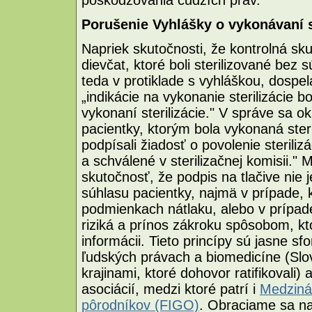
Porušenie Vyhlášky o vykonávaní s
Napriek skutočnosti, že kontrolná sk
dievčat, ktoré boli sterilizované bez
teda v protiklade s vyhláškou, dospe
„indikácie na vykonanie sterilizácie b
vykonaní sterilizácie." V správe sa 
pacientky, ktorým bola vykonaná steri
podpísali žiadosť o povolenie steriliz
a schválené v sterilizačnej komisii.
skutočnosť, že podpis na tlačive nie
súhlasu pacientky, najmä v prípade, k
podmienkach nátlaku, alebo v prípade
riziká a prínos zákroku spôsobom, kt
informácii. Tieto princípy sú jasne 
ľudských právach a biomedicíne (Slo
krajinami, ktoré dohovor ratifikoval
asociácií, medzi ktoré patrí i
Medziná
pôrodníkov (FIGO)
. Obraciame sa na