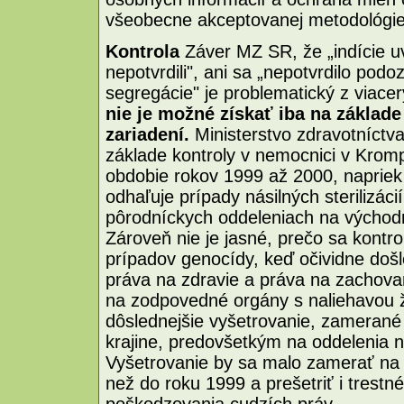
všeobecne akceptovanej metodológi
Kontrola
Záver MZ SR, že „indície u
nepotvrdili", ani sa „nepotvrdilo podo
segregácie" je problematický z viac
nie je možné získať iba na základ
zariadení.
Ministerstvo zdravotníctv
základe kontroly v nemocnici v Krom
obdobie rokov 1999 až 2000, napriek
odhaľuje prípady násilných sterilizác
pôrodníckych oddeleniach na východ
Zároveň nie je jasné, prečo sa kontr
prípadov genocídy, keď očividne došlo
práva na zdravie a práva na zachovan
na zodpovedné orgány s naliehavou ž
dôslednejšie vyšetrovanie, zamerané
krajine, predovšetkým na oddelenia
Vyšetrovanie by sa malo zamerať na o
než do roku 1999 a prešetriť i trestné
poškodzovania cudzích práv.