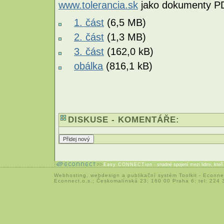
www.tolerancia.sk
jako dokumenty P
1. část
(6,5 MB)
2. část
(1,3 MB)
3. část
(162,0 kB)
obálka
(816,1 kB)
DISKUSE - KOMENTÁŘE:
Easy CONNECTion
- snadné spojení mezi lidmi, kteř
Webhosting
,
webdesign
a
publikační systém Toolkit
-
Econne
Econnect,o.s.; Českomalínská 23; 160 00 Praha 6; tel: 224