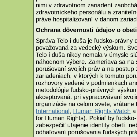
nimi v zdravotnom zariadení zaobchá
zdravotníckeho personálu a zraniteľn
práve hospitalizovaní v danom zariad
Ochrana dôvernosti údajov o obet
Správa Telo i duša je ľudsko-právny
považovaná za vedecký výskum. Svoj
Telo i duša nikdy nemala v úmysle sl
náhodnom výbere. Zameriava sa na sv
porušovaní svojich práv a na postup
zariadeniach, v ktorých k tomuto po
rozhovory vedené v podmienkach an
metodológie ľudsko-právnych výskum
akceptovaná: pri vypracovávaní svoji
organizácie na celom svete, vrátane 
International
,
Human Rights Watch
for Human Rights). Pokiaľ by ľudsko
zabezpečiť utajenie identity obetí, n
odhaľovaní porušovania ľudských prá