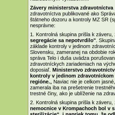
Závery ministerstva zdravotníctv
zdravotníctva publikované ako Správ
štátneho dozoru a kontroly MZ SR (s
nesprávne:
1. Kontrolná skupina prišla k záveru,
segregácie sa nepotvrdilo"
. Skupin
základe kontroly v jedinom zdravot
Slovensku, zameranej na obdobie rok
správa Telo i duša uvádza porušovani
zdravotníckych zariadeniach na výc
doposiaľ.
Ministerstvo zdravotníctv
kontroly v jedinom zdravotníckom
regióne.
„ Naviac nie je celkom jasné
zamerala iba na prešetrenie trestnéh
trestné činy, ako je ublíženie na zdr
2. Kontrolná skupina prišla k záveru,
nemocnice v Krompachoch bol v s
sterilizácie“, i napriek tomu, že o