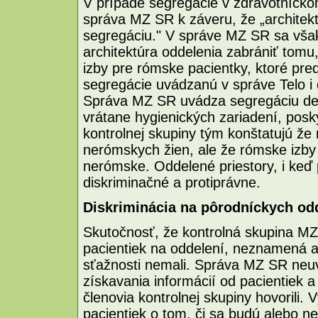
V prípade segregácie v zdravotníck
správa MZ SR k záveru, že „architek
segregáciu." V správe MZ SR sa v
architektúra oddelenia zabrániť tomu
izby pre rómske pacientky, ktoré pre
segregácie uvádzanú v správe Telo i
Správa MZ SR uvádza segregáciu de f
vrátane hygienických zariadení, posky
kontrolnej skupiny tým konštatujú ž
nerómskych žien, ale že rómske izby
nerómske. Oddelené priestory, i keď 
diskriminačné a protiprávne.
Diskriminácia na pôrodníckych od
Skutočnosť, že kontrolná skupina M
pacientiek na oddelení, neznamená a
sťažnosti nemali. Správa MZ SR neu
získavania informácií od pacientiek a
členovia kontrolnej skupiny hovorili
pacientiek o tom, či sa budú alebo 