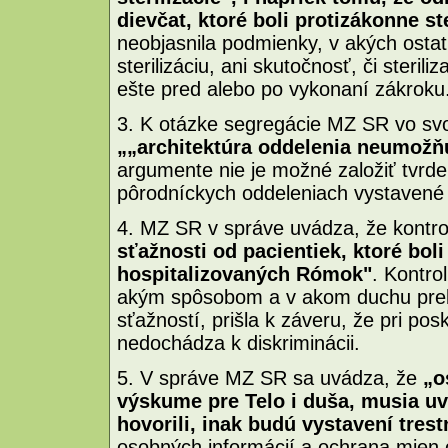
dievčat, ktoré boli protizákonne st
neobjasnila podmienky, v akých ostat
sterilizáciu, ani skutočnosť, či sterili
ešte pred alebo po vykonaní zákroku
3. K otázke segregácie MZ SR vo svo
„„architektúra oddelenia neumožň
argumente nie je možné založiť tvrde
pôrodníckych oddeleniach vystavené 
4. MZ SR v správe uvádza, že kontro
sťažnosti od pacientiek, ktoré boli
hospitalizovaných Rómok"
. Kontro
akým spôsobom a v akom duchu prebe
sťažností, prišla k záveru, že pri po
nedochádza k diskriminácii.
5. V správe MZ SR sa uvádza, že
„o
výskume pre Telo i duša, musia uv
hovorili, inak budú vystavení tres
osobných informácií a ochrana mien 