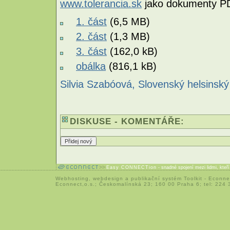
www.tolerancia.sk
jako dokumenty P
1. část
(6,5 MB)
2. část
(1,3 MB)
3. část
(162,0 kB)
obálka
(816,1 kB)
Silvia Szabóová, Slovenský helsinský
DISKUSE - KOMENTÁŘE:
Easy CONNECTion
- snadné spojení mezi lidmi, kteř
Webhosting
,
webdesign
a
publikační systém Toolkit
-
Econne
Econnect,o.s.; Českomalínská 23; 160 00 Praha 6; tel: 224