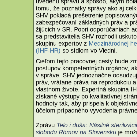
uvedenú správu a spôsob, akým bola
tomu, že poznatky správy ako aj ce
SHV pokladá prešetrenie popisovanýc
zabezpečovaní základných práv a pr
žijúcich v SR. Popri odporúčaniach
sa predstavitelia SHV rozhodli uskuto
skupinu expertov z
Medzinárodnej hel
(IHF-HR)
so sídlom vo Viedni.
Cieľom tejto pracovnej cesty bude z
postupov kompetentných orgánov, ako
v správe. SHV jednoznačne odsudzuj
práv, vrátane práva na reprodukciu 
vlastnom živote. Expertná skupina 
získané výstupy po kvalitatívnej strá
hodnoty tak, aby prispela k objektív
účelom prípadného vyvodenia právne
Zprávu
Telo i duša: Násilné sterilizá
slobodu Rómov na Slovensku
je mož