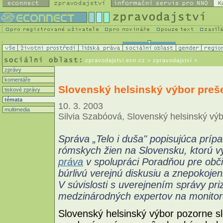
K
zpravodajstvi.ecn.cz
> zpravodajství >
zprávy
komentáře
Slovenský helsinský výbor preše
tiskové zprávy
témata
10. 3. 2003
multimedia
Silvia Szabóová, Slovenský helsinský výb
Správa „Telo i duša" popisujúca prípad
rómskych žien na Slovensku, ktorú 
práva
v spolupráci Poradňou pre obči
búrlivú verejnú diskusiu a znepokojen
V súvislosti s uverejnením správy pri
medzinárodných expertov na monitor
Slovenský helsinský výbor pozorne sle