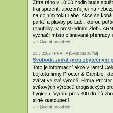
Zítra ráno v 10:00 hodin bude spuš
transparent, upozorňující na nebez
na dolním toku Labe. Akce se koná p
parků a plavby po Labi, kterou po
republiky. V prostředním Žlebu AR
vyznačí místo plánované přehrady a 
::
životní prostředí
::
23.5.2002 -
PRAHA [
Svoboda zvířat
]
Svoboda zvířat proti zbytečným 
Toto je informační akce v rámci Cel
bojkotu firmy Procter & Gamble, kte
zvířat ve své výrobě. Firma Procter
světových výrobců drogistických pr
hygienu. Vyrábí přes 300 druhů zbo
silné zastoupení.
::
životní prostředí
::