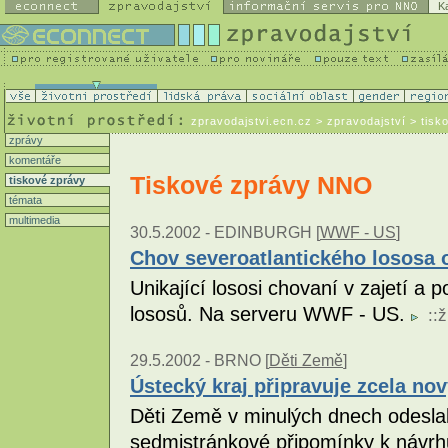
K
zpravodajstvi.ecn.cz
> zpravodajství > tisk
zprávy
komentáře
Tiskové zprávy NNO
tiskové zprávy
témata
multimedia
30.5.2002 -
EDINBURGH [
WWF - US
]
Chov severoatlantického lososa o
Unikající lososi chovaní v zajetí a p
lososů. Na serveru WWF - US.
::
ž
29.5.2002 -
BRNO [
Děti Země
]
Ústecký kraj připravuje zcela no
Děti Země v minulých dnech odesla
sedmistránkové připomínky k návr