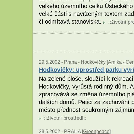
velkého územního celku Ústeckého kr
velké části s navrženým textem zadá
či odmítavá stanoviska.
::
životní pr
29.5.2002 -
Praha - Hodkovičky [
Arnika - Ce
Hodkovičky: uprostřed parku vyrů
Na zelené ploše, sloužící k rekreaci
Hodkovičky, vyrůstá rodinný dům. Ač
zpracovává se změna územního plán
dalších domů. Petici za zachování p
město přednost soukromým zájmům 
::
životní prostředí
::
28.5.2002 -
PRAHA [
Greenpeace
]