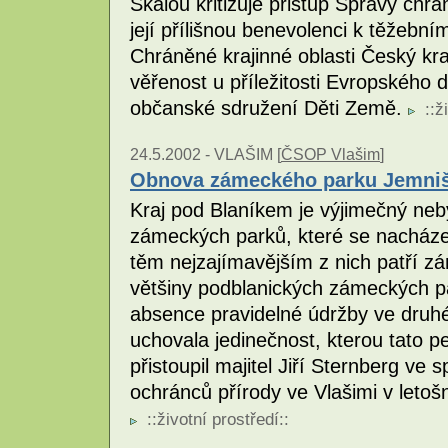
Skalou kritizuje přistup Správy chrá
její přílišnou benevolenci k těžební
Chráněné krajinné oblasti Český kra
věřenost u příležitosti Evropského d
občanské sdružení Děti Země.
::
ž
24.5.2002 -
VLAŠIM [
ČSOP Vlašim
]
Obnova zámeckého parku Jemni
Kraj pod Blaníkem je výjimečný n
zámeckých parků, které se nacházej
těm nejzajímavějším z nich patří zá
většiny podblanických zámeckých par
absence pravidelné údržby ve druhé 
uchovala jedinečnost, kterou tato p
přistoupil majitel Jiří Sternberg v
ochránců přírody ve Vlašimi v letoš
::
životní prostředí
::