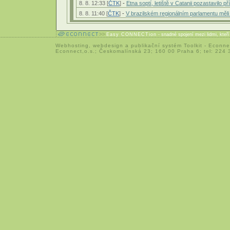
8. 8. 12:33 [
ČTK
]
-
Etna soptí, letiště v Catanii pozastavilo př
8. 8. 11:40 [
ČTK
]
-
V brazilském regionálním parlamentu měl
Easy CONNECTion
- snadné spojení mezi lidmi, kteř
Webhosting
,
webdesign
a
publikační systém Toolkit
-
Econne
Econnect,o.s.; Českomalínská 23; 160 00 Praha 6; tel: 224