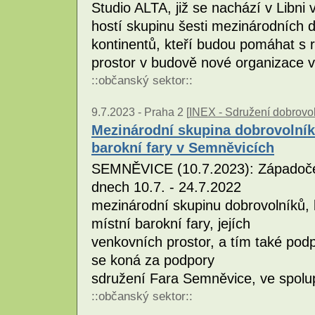
Studio ALTA, již se nachází v Libni 
hostí skupinu šesti mezinárodních d
kontinentů, kteří budou pomáhat s 
prostor v budově nové organizace 
::
občanský sektor
::
9.7.2023 -
Praha 2 [
INEX - Sdružení dobrovol
Mezinárodní skupina dobrovolní
barokní fary v Semněvicích
SEMNĚVICE (10.7.2023): Západoče
dnech 10.7. - 24.7.2022
mezinárodní skupinu dobrovolníků, k
místní barokní fary, jejích
venkovních prostor, a tím také podp
se koná za podpory
sdružení Fara Semněvice, ve spolu
::
občanský sektor
::