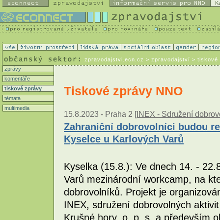
K
zpravodajstvi.ecn.cz
> zpravodajství > tiskové
zprávy
komentáře
Tiskové zprávy NNO
tiskové zprávy
témata
multimedia
15.8.2023 -
Praha 2 [
INEX - Sdružení dobrovo
Zahraniční dobrovolníci budou re
Kyselce u Karlových Varů
Kyselka (15.8.): Ve dnech 14. - 22
Varů mezinárodní workcamp, na kte
dobrovolníků. Projekt je organizová
INEX, sdružení dobrovolných aktivi
Krušné hory, o. p. s. a především 