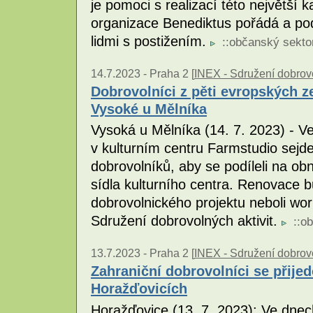
je pomoci s realizací této největší 
organizace Benediktus pořádá a podp
lidmi s postižením.
::
občanský sekto
14.7.2023 -
Praha 2 [
INEX - Sdružení dobrovo
Dobrovolníci z pěti evropských z
Vysoké u Mělníka
Vysoká u Mělníka (14. 7. 2023) - V
v kulturním centru Farmstudio sej
dobrovolníků, aby se podíleli na ob
sídla kulturního centra. Renovace 
dobrovolnického projektu neboli wo
Sdružení dobrovolných aktivit.
::
ob
13.7.2023 -
Praha 2 [
INEX - Sdružení dobrovo
Zahraniční dobrovolníci se přijed
Horažďovicích
Horažďovice (13. 7. 2023): Ve dnech