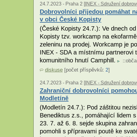
24.7.2023 -
Praha 2 [
INEX - Sdružení dobrovo
Dobrovolníci přijedou pomáhat n
v obci České Kopisty
(České Kopisty 24.7.): Ve dnech od
Kopisty tzv. workcamp na ekofarmě, 
zeleninu na prodej. Workcamp je po
INEX - SDA a místnímu partnerovi t
komunitního hnutí Camphill.
::
obča
diskuse
[počet příspěvků:
2
]
24.7.2023 -
Praha 2 [
INEX - Sdružení dobrovo
Zahraniční dobrovolníci pomohou 
Modletíně
(Modletín 24.7.): Pod záštitou nez
Benediktus z.s., pomáhající lidem 
23. 7. až 6. 8. sejde skupina zahra
pomohli s přípravami poutě ke svat