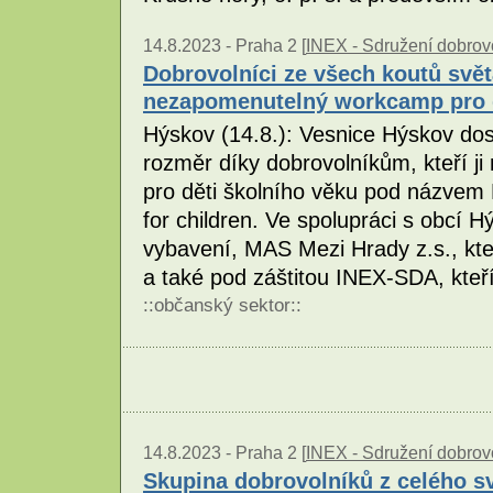
14.8.2023 -
Praha 2 [
INEX - Sdružení dobrovo
Dobrovolníci ze všech koutů svět
nezapomenutelný workcamp pro 
Hýskov (14.8.): Vesnice Hýskov dos
rozměr díky dobrovolníkům, kteří j
pro děti školního věku pod názvem
for children. Ve spolupráci s obcí Hý
vybavení, MAS Mezi Hrady z.s., kt
a také pod záštitou INEX-SDA, kteř
::
občanský sektor
::
14.8.2023 -
Praha 2 [
INEX - Sdružení dobrovo
Skupina dobrovolníků z celého sv