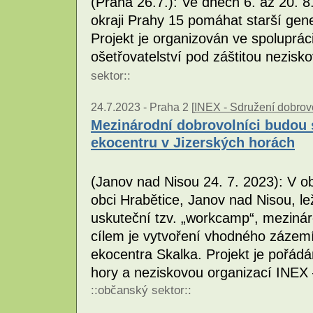
(Praha 26.7.): Ve dnech 6. až 20. 8
okraji Prahy 15 pomáhat starší gen
Projekt je organizován ve spoluprác
ošetřovatelství pod záštitou nezis
sektor
::
24.7.2023 -
Praha 2 [
INEX - Sdružení dobrovo
Mezinárodní dobrovolníci budou s
ekocentru v Jizerských horách
(Janov nad Nisou 24. 7. 2023): V ob
obci Hrabětice, Janov nad Nisou, le
uskuteční tzv. „workcamp“, mezinár
cílem je vytvoření vhodného zázemí 
ekocentra Skalka. Projekt je pořád
hory a neziskovou organizací INEX 
::
občanský sektor
::