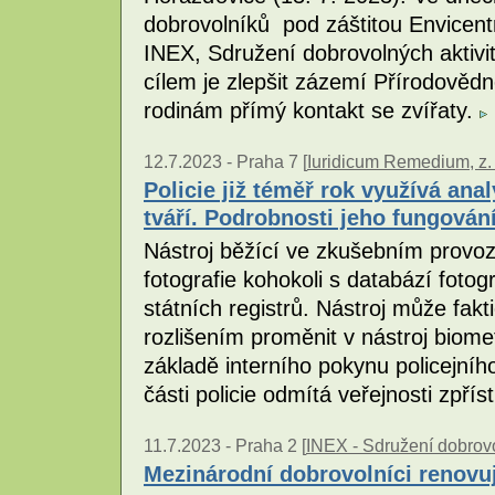
dobrovolníků pod záštitou Envicen
INEX, Sdružení dobrovolných aktivi
cílem je zlepšit zázemí Přírodověd
rodinám přímý kontakt se zvířaty.
12.7.2023 -
Praha 7 [
Iuridicum Remedium, z. 
Policie již téměř rok využívá ana
tváří. Podrobnosti jeho fungování
Nástroj běžící ve zkušebním provo
fotografie kohokoli s databází fotogr
státních registrů. Nástroj může fakt
rozlišením proměnit v nástroj biome
základě interního pokynu policejníh
části policie odmítá veřejnosti zpřís
11.7.2023 -
Praha 2 [
INEX - Sdružení dobrovo
Mezinárodní dobrovolníci renovu