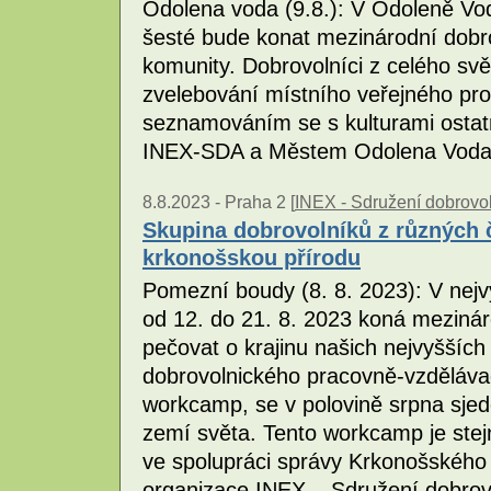
Odolena voda (9.8.): V Odoleně Vo
šesté bude konat mezinárodní dobro
komunity. Dobrovolníci z celého svět
zvelebování místního veřejného pro
seznamováním se s kulturami ostatn
INEX-SDA a Městem Odolena Vod
8.8.2023 -
Praha 2 [
INEX - Sdružení dobrovol
Skupina dobrovolníků z různých 
krkonošskou přírodu
Pomezní boudy (8. 8. 2023): V nejv
od 12. do 21. 8. 2023 koná mezinár
pečovat o krajinu našich nejvyšších 
dobrovolnického pracovně-vzdělávac
workcamp, se v polovině srpna sjed
zemí světa. Tento workcamp je stej
ve spolupráci správy Krkonošského
organizace INEX – Sdružení dobrov