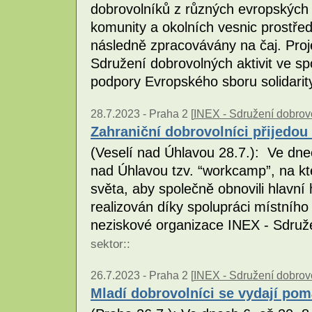
dobrovolníků z různých evropských
komunity a okolních vesnic prostřed
následně zpracovávány na čaj. Proj
Sdružení dobrovolných aktivit ve sp
podpory Evropského sboru solidarit
28.7.2023 -
Praha 2 [
INEX - Sdružení dobrovo
Zahraniční dobrovolníci přijedou
(Veselí nad Úhlavou 28.7.): Ve dnec
nad Úhlavou tzv. “workcamp”, na kt
světa, aby společně obnovili hlavní 
realizován díky spolupráci místního
neziskové organizace INEX - Sdruže
sektor
::
26.7.2023 -
Praha 2 [
INEX - Sdružení dobrovo
Mladí dobrovolníci se vydají po