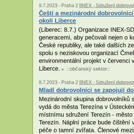
9.7.2023 -
Praha 2 [
INEX - Sdružení dobrovol
Čeští a mezinárodní dobrovolníci
okolí Liberce
(Liberec: 8.7.) Organizace INEX-SD
generacemi, aby pečovali nejen o kul
České republiky, ale také dalších z
spolu s neziskovou organizací Čmel
environmentální projekt v červenci 
Liberce.
::
občanský sektor
::
8.7.2023 -
Praha 2 [
INEX - Sdružení dobrovol
Mladí dobrovolníci se zapojují d
Mezinárodní skupina dobrovolníků s
vydá do města Terezína v Ústeckém
místnímu sdružení Terezín - město
Terezín. Náplní práce bude čištění 
péče o tamní zvířata. Členové mezi