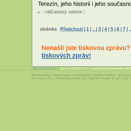
Terezín, jeho historii i jeho současn
::
občanský sektor
::
stránka
Předchozí
|
1
|
..
|
3
|
4
|
5
|
6
|
7
|
.
Nenašli jste tiskovou zprávu
tiskových zpráv!
Easy CONNECTion
- snadné spojení mezi lidmi, kteř
Webhosting
,
webdesign
a
publikační systém Toolkit
-
Econne
Econnect,o.s.; Českomalínská 23; 160 00 Praha 6; tel: 224