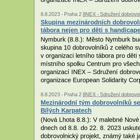
8.8.2023 -
Praha 2 [
INEX - Sdružení dobrovol
Skupina mezinárodních dobrovoln
tábora nejen pro děti s handica
Nymburk (8.8.): Město Nymburk bud
skupina 10 dobrovolníků z celého sv
v organizaci letního tábora pro dět
místního spolku Centrum pro všech
organizací INEX – Sdružení dobrovo
organizace European Solidarity Co
8.8.2023 -
Praha 2 [
INEX - Sdružení dobrovol
Mezinárodní tým dobrovolníků se 
Bílých Karpatech
(Nová Lhota 8.8.): V malebné Nové 
dnech od 8.8. do 22. 8. 2023 uskut
dobrovolnický projekt, známý také 