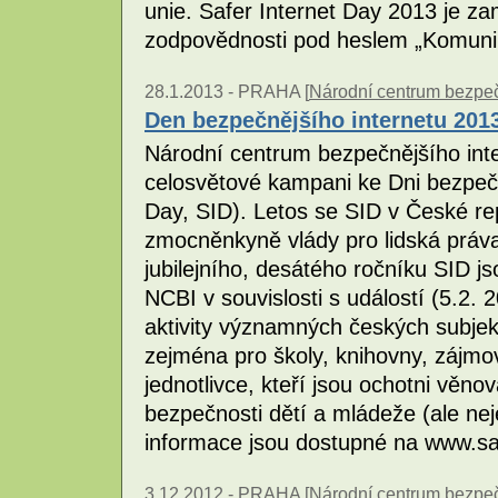
unie. Safer Internet Day 2013 je z
zodpovědnosti pod heslem „Komunik
28.1.2013 -
PRAHA [
Národní centrum bezpečn
Den bezpečnějšího internetu 201
Národní centrum bezpečnějšího inte
celosvětové kampani ke Dni bezpečn
Day, SID). Letos se SID v České re
zmocněnkyně vlády pro lidská prá
jubilejního, desátého ročníku SID j
NCBI v souvislosti s událostí (5.2. 20
aktivity významných českých subjek
zejména pro školy, knihovny, zájmo
jednotlivce, kteří jsou ochotni věn
bezpečnosti dětí a mládeže (ale nej
informace jsou dostupné na www.sa
3.12.2012 -
PRAHA [
Národní centrum bezpečn