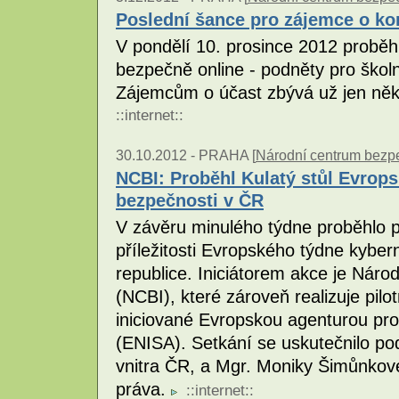
Poslední šance pro zájemce o ko
V pondělí 10. prosince 2012 probě
bezpečně online - podněty pro školní
Zájemcům o účast zbývá už jen něko
::
internet
::
30.10.2012 -
PRAHA [
Národní centrum bezpeč
NCBI: Proběhl Kulatý stůl Evrop
bezpečnosti v ČR
V závěru minulého týdne proběhlo pr
příležitosti Evropského týdne kybe
republice. Iniciátorem akce je Náro
(NCBI), které zároveň realizuje pil
iniciované Evropskou agenturou pro
(ENISA). Setkání se uskutečnilo pod
vnitra ČR, a Mgr. Moniky Šimůnkov
práva.
::
internet
::