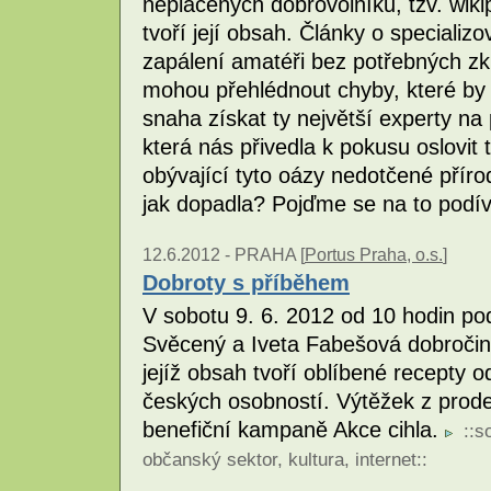
neplacených dobrovolníků, tzv. wik
tvoří její obsah. Články o speciali
zapálení amatéři bez potřebných z
mohou přehlédnout chyby, které by 
snaha získat ty největší experty n
která nás přivedla k pokusu oslovit 
obývající tyto oázy nedotčené příro
jak dopadla? Pojďme se na to podí
12.6.2012 -
PRAHA [
Portus Praha, o.s.
]
Dobroty s příběhem
V sobotu 9. 6. 2012 od 10 hodin po
Svěcený a Iveta Fabešová dobroči
jejíž obsah tvoří oblíbené recepty 
českých osobností. Výtěžek z prode
benefiční kampaně Akce cihla.
::
so
občanský sektor
,
kultura
,
internet
::