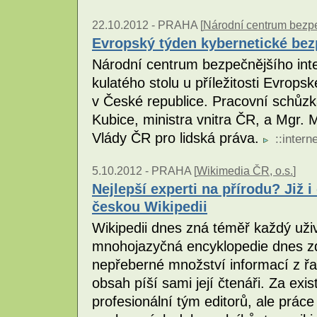
22.10.2012 -
PRAHA [
Národní centrum bezpeč
Evropský týden kybernetické bez
Národní centrum bezpečnějšího inte
kulatého stolu u příležitosti Evrop
v České republice. Pracovní schůzk
Kubice, ministra vnitra ČR, a Mgr
Vlády ČR pro lidská práva.
::
interne
5.10.2012 -
PRAHA [
Wikimedia ČR, o.s.
]
Nejlepší experti na přírodu? Již i
českou Wikipedii
Wikipedii dnes zná téměř každý uživ
mnohojazyčná encyklopedie dnes z
nepřeberné množství informací z řad
obsah píší sami její čtenáři. Za exis
profesionální tým editorů, ale prá