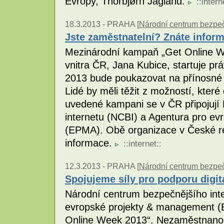
Evropy, Thorbjørn Jagland.
::
intern
18.3.2013 -
PRAHA [
Národní centrum bezpečn
Jste zaměstnatelní? Znáte inform
Mezinárodní kampaň „Get Online We
vnitra ČR, Jana Kubice, startuje pr
2013 bude poukazovat na přínosné p
Lidé by měli těžit z možností, které
uvedené kampani se v ČR připojují
internetu (NCBI) a Agentura pro e
(EPMA). Obě organizace v České rep
informace.
::
internet
::
12.3.2013 -
PRAHA [
Národní centrum bezpeč
Spojujeme síly pro podporu digit
Národní centrum bezpečnějšího int
evropské projekty & management (E
Online Week 2013“. Nezaměstnanost