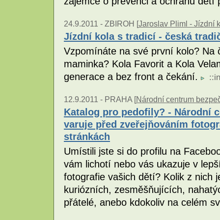
zájemce o prevenci a ochranu dětí 
24.9.2011 -
ZBIROH [
Jaroslav Pliml - Jízdní 
Jízdní kola s tradicí - česká tradi
Vzpomínáte na své první kolo? Na č
maminka? Kola Favorit a Kola Vela
generace a bez front a čekání.
::
i
12.9.2011 -
PRAHA [
Národní centrum bezpečn
Katalog pro pedofily? - Národní 
varuje před zveřejňováním fotogr
stránkách
Umístili jste si do profilu na Faceb
vám lichotí nebo vás ukazuje v lep
fotografie vašich dětí? Kolik z nich j
kuriózních, zesměšňujících, nahatý
přátelé, anebo kdokoliv na celém s