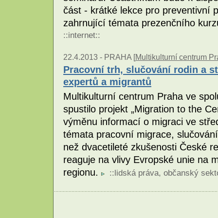
část - krátké lekce pro preventivní p
zahrnující témata prezenčního kur
::
internet
::
22.4.2013 -
PRAHA [
Multikulturní centrum P
Pracovní trh, slučování rodin a 
expertů a migrantů
Multikulturní centrum Praha ve spol
spustilo projekt „Migration to the Ce
výměnu informací o migraci ve stře
témata pracovní migrace, slučování 
než dvacetileté zkušenosti České re
reaguje na vlivy Evropské unie na m
regionu.
::
lidská práva
,
občanský sekt