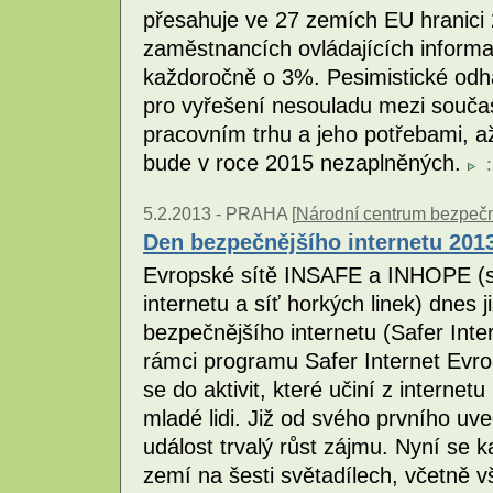
přesahuje ve 27 zemích EU hranici
zaměstnancích ovládajících informa
každoročně o 3%. Pesimistické odha
pro vyřešení nesouladu mezi souč
pracovním trhu a jeho potřebami, a
bude v roce 2015 nezaplněných.
:
5.2.2013 -
PRAHA [
Národní centrum bezpečněj
Den bezpečnějšího internetu 201
Evropské sítě INSAFE a INHOPE (s
internetu a síť horkých linek) dnes 
bezpečnějšího internetu (Safer Inter
rámci programu Safer Internet Evro
se do aktivit, které učiní z internet
mladé lidi. Již od svého prvního u
událost trvalý růst zájmu. Nyní se 
zemí na šesti světadílech, včetně 