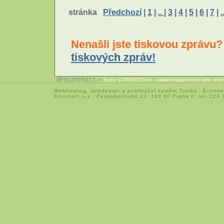
stránka
Předchozí
|
1
|
..
|
3
|
4
|
5
|
6
|
7
|
.
Nenašli jste tiskovou zprávu
tiskových zpráv!
Easy CONNECTion
- snadné spojení mezi lidmi, kteř
Webhosting
,
webdesign
a
publikační systém Toolkit
-
Econne
Econnect,o.s.; Českomalínská 23; 160 00 Praha 6; tel: 224