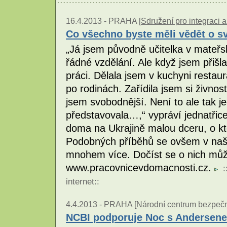
16.4.2013 -
PRAHA [
Sdružení pro integraci a
Co všechno byste měli vědět o sv
„Já jsem původně učitelka v mateř
řádné vzdělání. Ale když jsem přišl
práci. Dělala jsem v kuchyni resta
po rodinách. Zařídila jsem si živnos
jsem svobodnější. Není to ale tak j
představovala…,“ vypráví jednatřicet
doma na Ukrajině malou dceru, o kter
Podobných příběhů se ovšem v na
mnohem více. Dočíst se o nich můž
www.pracovnicevdomacnosti.cz.
:
internet
::
4.4.2013 -
PRAHA [
Národní centrum bezpečněj
NCBI podporuje Noc s Andersen