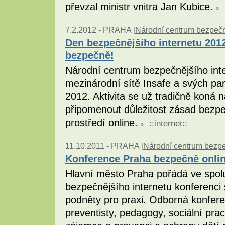
převzal ministr vnitra Jan Kubice.
7.2.2012 -
PRAHA [
Národní centrum bezpečněj
Den bezpečnějšího internetu 2012
bezpečně!
Národní centrum bezpečnějšího int
mezinárodní sítě Insafe a svých pa
2012. Aktivita se už tradičně koná n
připomenout důležitost zásad bez
prostředí online.
::
internet
::
11.10.2011 -
PRAHA [
Národní centrum bezpeč
Konference Praha bezpečně onlin
Hlavní město Praha pořádá ve spol
bezpečnějšího internetu konferenci
podněty pro praxi. Odborná konfer
preventisty, pedagogy, sociální pra