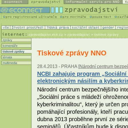
K
zpravodajstvi.ecn.cz
> zpravodajství > tiskové zprávy
zprávy
komentáře
Tiskové zprávy NNO
tiskové zprávy
témata
multimedia
28.4.2013 -
PRAHA [
Národní centrum bezpečn
NCBI zahajuje program „Sociální
elektronickým násilím a kyberkri
Národní centrum bezpečnějšího int
„Sociální práce s mládeží ohroženo
kyberkriminalitou“, který je určen pr
pomáhající profesionály, kteří pracu
dubna 2013 proběhne první ze séri
seminářů. Účastníkům bude k dispoz