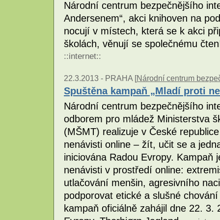
Národní centrum bezpečnějšího inte
Andersenem“, akci knihoven na podp
nocují v místech, která se k akci př
školách, věnují se společnému čten
::
internet
::
22.3.2013 -
PRAHA [
Národní centrum bezpečn
Spuštěna kampaň „Mladí proti nen
Národní centrum bezpečnějšího inte
odborem pro mládež Ministerstva š
(MŠMT) realizuje v České republice
nenávisti online – žít, učit se a jedn
iniciována Radou Evropy. Kampaň j
nenávisti v prostředí online: extrem
utlačování menšin, agresivního na
podporovat etické a slušné chování 
kampaň oficiálně zahájil dne 22. 3.