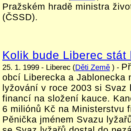
Pražském hradě ministra živo
(ČSSD).
Kolik bude Liberec stá
Př
25. 1. 1999 - Liberec (
Děti Země
) -
obcí Liberecka a Jablonecka 
lyžování v roce 2003 si Svaz 
financí na složení kauce. Kan
6 miliónů Kč na Ministerstvu f
Pěnička jménem Svazu lyžařů 
se Svaz lyžařů dostal do nezá