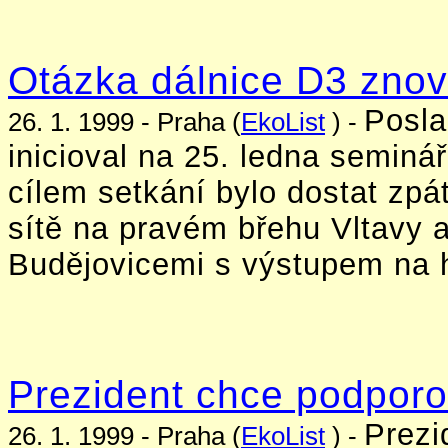
Otázka dálnice D3 znov
Posla
26. 1. 1999 - Praha (
EkoList
) -
inicioval na 25. ledna seminá
cílem setkání bylo dostat zpá
sítě na pravém břehu Vltavy 
Budějovicemi s výstupem na h
Prezident chce podporov
Prezi
26. 1. 1999 - Praha (
EkoList
) -