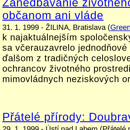
Zanedbávanie životného
občanom ani vláde
31. 1. 1999 - ŽILINA, Bratislava (
Gree
k najaktuálnejším spoločens
sa včerauzavrelo jednodňové 
ďalšom z tradičných celoslov
ochrancov životného prostred
mimovládnych neziskových or
Přátelé přírody: Doubra
29. 1. 1999 - Ústí nad Labem (Přátelé p