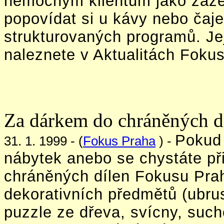
nemocným klientům jako záze
popovídat si u kávy nebo čaje
strukturovaných programů. Je
naleznete v Aktualitách Foku
Za dárkem do chráněných d
Pokud 
31. 1. 1999 - (
Fokus Praha
) -
nábytek anebo se chystáte při
chráněných dílen Fokusu Prah
dekorativních předmětů (ubrus
puzzle ze dřeva, svícny, such