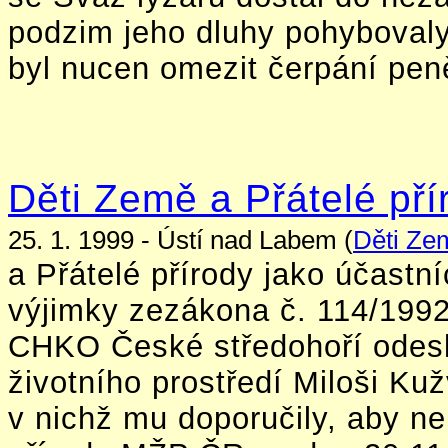
podzim jeho dluhy pohybovaly
byl nucen omezit čerpání peně
Děti Země a Přátelé pří
25. 1. 1999 - Ústí nad Labem (
Děti Ze
a Přátelé přírody jako účastní
výjimky zezákona č. 114/1992
CHKO České středohoří odesla
životního prostředí Miloši Ku
v nichž mu doporučily, aby n