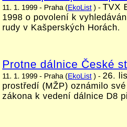
TVX B
11. 1. 1999 - Praha (
EkoList
) -
1998 o povolení k vyhledáván
rudy v Kašperských Horách.
Protne dálnice České s
26. l
11. 1. 1999 - Praha (
EkoList
) -
prostředí (MŽP) oznámilo své
zákona k vedení dálnice D8 