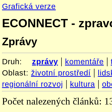
Grafická verze
ECONNECT - zpravo
Zprávy
|
|
Druh:
zprávy
komentáře
|
Oblast:
životní prostředí
lid
|
|
regionální rozvoj
kultura
ob
Počet nalezených článků: 