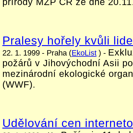
přírody MŽP ČR ze dne 20.11.
Pralesy hořely kvůli lid
Exklu
22. 1. 1999 - Praha (
EkoList
) -
požárů v Jihovýchodní Asii p
mezinárodní ekologické organ
(WWF).
Udělování cen internet