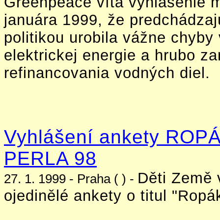
Greenpeace víta vyhlásenie mi
januára 1999, že predchádza
politikou urobila vážne chyby 
elektrickej energie a hrubo z
refinancovania vodných diel.
Vyhlášení ankety ROPÁ
PERLA 98
Děti Země v
27. 1. 1999 - Praha ( ) -
ojedinělé ankety o titul "Ropá