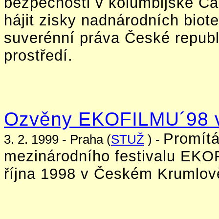
bezpečnosti v kolumbijské C
hájit zisky nadnárodních biot
suverénní práva České republi
prostředí.
Ozvěny EKOFILMU´98 v
Promítá
3. 2. 1999 - Praha (
STUŽ
) -
mezinárodního festivalu EKOFI
října 1998 v Českém Krumlov