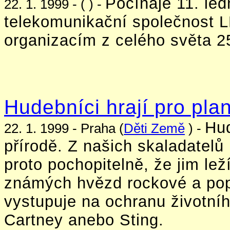
Počínaje 11. le
22. 1. 1999 - ( ) -
telekomunikační společnost 
organizacím z celého světa 25
Hudebníci hrají pro pla
Hud
22. 1. 1999 - Praha (
Děti Země
) -
přírodě. Z našich skaladatel
proto pochopitelně, že jim le
známých hvězd rockové a pop
vystupuje na ochranu životníh
Cartney anebo Sting.