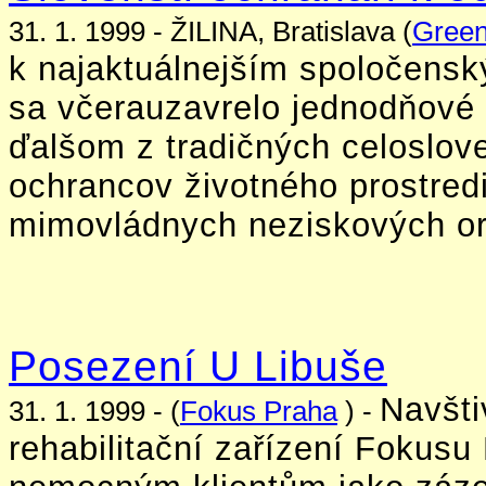
31. 1. 1999 - ŽILINA, Bratislava (
Gree
k najaktuálnejším spoločens
sa včerauzavrelo jednodňové 
ďalšom z tradičných celoslov
ochrancov životného prostred
mimovládnych neziskových or
Posezení U Libuše
Navšti
31. 1. 1999 - (
Fokus Praha
) -
rehabilitační zařízení Fokusu