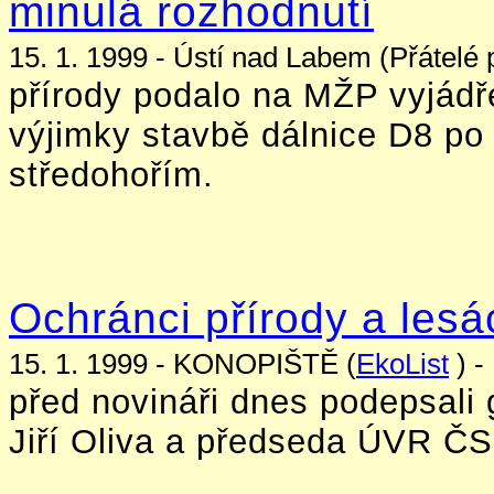
minulá rozhodnutí
15. 1. 1999 - Ústí nad Labem (Přátelé p
přírody podalo na MŽP vyjádř
výjimky stavbě dálnice D8 po 
středohořím.
Ochránci přírody a lesá
15. 1. 1999 - KONOPIŠTĚ (
EkoList
) -
před novináři dnes podepsali g
Jiří Oliva a předseda ÚVR ČS