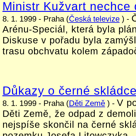
Ministr Kužvart nechce 
Č
8. 1. 1999 - Praha (
Česká televize
) -
Arénu-Speciál, která byla plá
Diskuse v pořadu byla zamýšl
trasu obchvatu kolem západo
Důkazy o černé skládce
V po
8. 1. 1999 - Praha (
Děti Země
) -
Děti Země, že odpad z demol
nejspíše skončil na černé sk
pozemku Josefa Litowczyka.