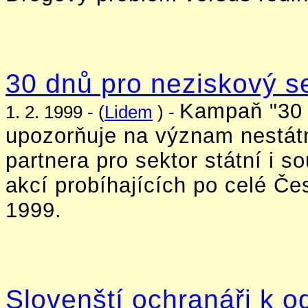
30 dnů pro neziskový s
Kampaň "30 
1. 2. 1999 - (
Lidem
) -
upozorňuje na význam nestátn
partnera pro sektor státní i 
akcí probíhajících po celé Če
1999.
Slovenští ochranáři k o