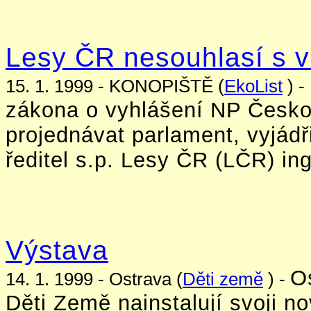
Lesy ČR nesouhlasí s 
15. 1. 1999 - KONOPIŠTĚ (
EkoList
) -
zákona o vyhlášení NP Česko
projednávat parlament, vyjádř
ředitel s.p. Lesy ČR (LČR) ing.
Výstava
O
14. 1. 1999 - Ostrava (
Děti země
) -
Děti Země nainstalují svoji n