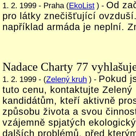
Od zač
1. 2. 1999 - Praha (
EkoList
) -
pro látky znečišťující ovzduš
například armáda je neplní. 
Nadace Charty 77 vyhlašuj
Pokud j
1. 2. 1999 - (
Zelený kruh
) -
tuto cenu, kontaktujte Zelený
kandidátům, kteří aktivně pros
způsobu života a svou činností
vzájemně spjatých ekologický
dalších problémů, před kterými