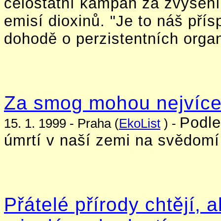
celostátní kampaň za zvýšení
emisí dioxinů. "Je to náš pří
dohodě o perzistentních organ
Za smog mohou nejvíce
Podle
15. 1. 1999 - Praha (
EkoList
) -
úmrtí v naší zemi na svědomí
Přátelé přírody chtějí,