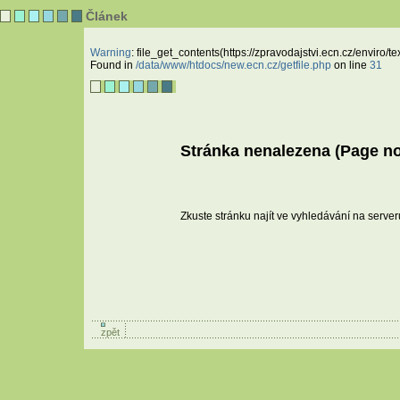
Článek
Warning
: file_get_contents(https://zpravodajstvi.ecn.cz/enviro
Found in
/data/www/htdocs/new.ecn.cz/getfile.php
on line
31
Stránka nenalezena (Page not
Zkuste stránku najít ve vyhledávání na serve
zpět