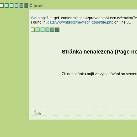
Článek
Warning
: file_get_contents(https://zpravodajstvi.ecn.cz/enviro
Found in
/data/www/htdocs/new.ecn.cz/getfile.php
on line
31
Stránka nenalezena (Page not
Zkuste stránku najít ve vyhledávání na serve
zpět