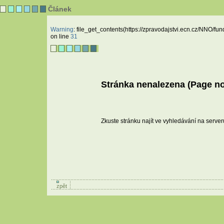
Článek
Warning
: file_get_contents(https://zpravodajstvi.ecn.cz/NNO/fu
on line
31
Stránka nenalezena (Page not
Zkuste stránku najít ve vyhledávání na serve
zpět