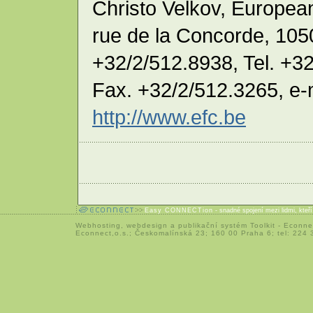
Christo Velkov, Europea
rue de la Concorde, 1050
+32/2/512.8938, Tel. +3
Fax. +32/2/512.3265, e-
http://www.efc.be
Easy CONNECTion
- snadné spojení mezi lidmi, kteř
Webhosting
,
webdesign
a
publikační systém Toolkit
-
Econne
Econnect,o.s.; Českomalínská 23; 160 00 Praha 6; tel: 224