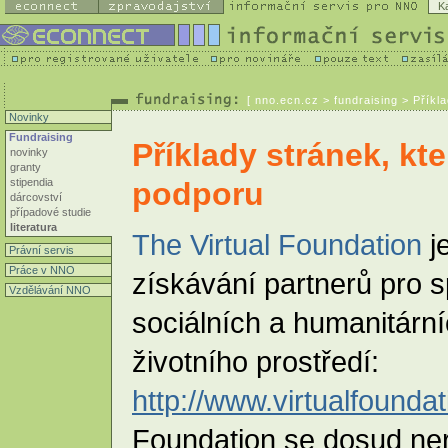
K
[
nno.ecn.cz
> fundraising > Příkla
Novinky
Fundraising
Příklady stránek, kte
novinky
granty
stipendia
podporu
dárcovství
případové studie
literatura
The Virtual Foundation
j
Právní servis
Práce v NNO
získávání partnerů pro s
Vzdělávání NNO
sociálních a humanitární
životního prostředí:
http://www.virtualfoundat
Foundation se dosud ne