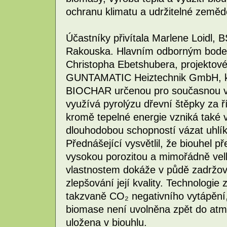
ochranu klimatu a udržitelné zemědě
Účastníky přivítala Marlene Loidl,
Rakouska. Hlavním odborným bode
Christopha Ebetshubera, projektov
GUNTAMATIC Heiztechnik GmbH, kter
BIOCHAR určenou pro současnou vý
využívá pyrolýzu dřevní štěpky za 
kromě tepelné energie vzniká také v
dlouhodobou schopností vázat uhlík
Přednášející vysvětlil, že biouhel př
vysokou porozitou a mimořádně vel
vlastnostem dokáže v půdě zadržovat
zlepšování její kvality. Technologi
takzvaně CO₂ negativního vytápění,
biomase není uvolněna zpět do atm
uložena v biouhlu.