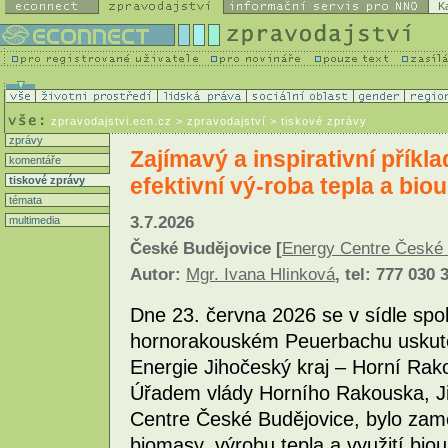
K
zpravodajstvi.ecn.cz
> zpravodajství > tiskové zprávy
zprávy
Zajímavý a inspirativní přík
komentáře
efektivní vý-roba tepla a bio
tiskové zprávy
témata
3.7.2026
multimedia
České Budějovice [
Energy Centre České 
Autor:
Mgr. Ivana Hlinková
, tel: 777 030 
Dne 23. června 2026 se v sídle sp
hornorakouském Peuerbachu uskute
Energie Jihočeský kraj – Horní Rak
Úřadem vlády Horního Rakouska, J
Centre České Budějovice, bylo zamě
biomasy, výrobu tepla a využití biou