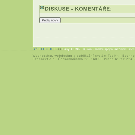
DISKUSE - KOMENTÁŘE:
Easy CONNECTion
- snadné spojení mezi lidmi, kteř
Webhosting
,
webdesign
a
publikační systém Toolkit
-
Econne
Econnect,o.s.; Českomalínská 23; 160 00 Praha 6; tel: 224