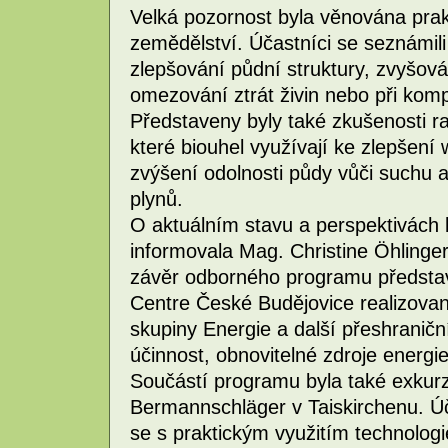
Velká pozornost byla věnována prak
zemědělství. Účastníci se seznámili
zlepšování půdní struktury, zvyšov
omezování ztrát živin nebo při kom
Představeny byly také zkušenosti 
které biouhel využívají ke zlepšení
zvýšení odolnosti půdy vůči suchu 
plynů.
O aktuálním stavu a perspektivách
informovala Mag. Christine Öhling
závěr odborného programu představ
Centre České Budějovice realizovan
skupiny Energie a další přeshranič
účinnost, obnovitelné zdroje energi
Součástí programu byla také exkur
Bermannschläger v Taiskirchenu. Ú
se s praktickým využitím technolo