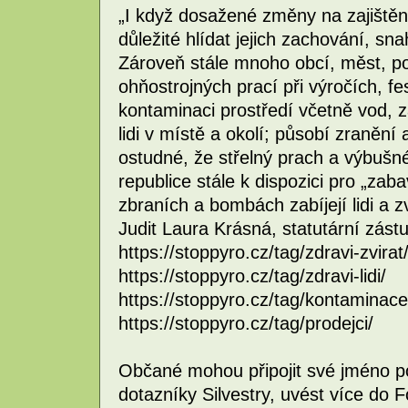
„I když dosažené změny na zajištění
důležité hlídat jejich zachování, sn
Zároveň stále mnoho obcí, měst, po
ohňostrojných prací při výročích, f
kontaminaci prostředí včetně vod, zah
lidi v místě a okolí; působí zranění
ostudné, že střelný prach a výbušn
republice stále k dispozici pro „zaba
zbraních a bombách zabíjejí lidi a z
Judit Laura Krásná, statutární zást
https://stoppyro.cz/tag/zdravi-zvirat
https://stoppyro.cz/tag/zdravi-lidi/
https://stoppyro.cz/tag/kontaminace
https://stoppyro.cz/tag/prodejci/
Občané mohou připojit své jméno pod
dotazníky Silvestry, uvést více do 