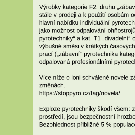
Výrobky kategorie F2, druhu „zábav
stále v prodeji a k použití osobám o
hlavní nabídku individuální pyrotec
jako možnost odpalování ohňostrojů
pyrotechniky“ a kat. T1 „divadelní“
výbušné směsi v krátkých časových
prací („zábavní“ pyrotechnika katego
odpalovaná profesionálními pyrotec
Více níže o loni schválené novele 
změnách.
https://stoppyro.cz/tag/novela/
Exploze pyrotechniky škodí všem: z
prostředí, jsou bezpečnostní hrozb
Bezohlednost přibližně 5 % populac