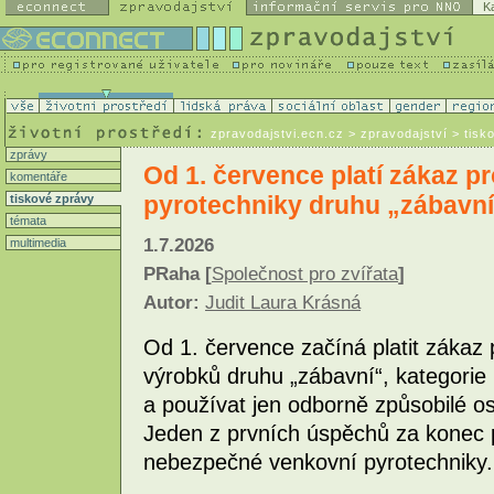
K
zpravodajstvi.ecn.cz
> zpravodajství > tisk
zprávy
Od 1. července platí zákaz pr
komentáře
pyrotechniky druhu „zábavní
tiskové zprávy
témata
1.7.2026
multimedia
PRaha [
Společnost pro zvířata
]
Autor:
Judit Laura Krásná
Od 1. července začíná platit zákaz 
výrobků druhu „zábavní“, kategorie
a používat jen odborně způsobilé o
Jeden z prvních úspěchů za konec p
nebezpečné venkovní pyrotechniky.