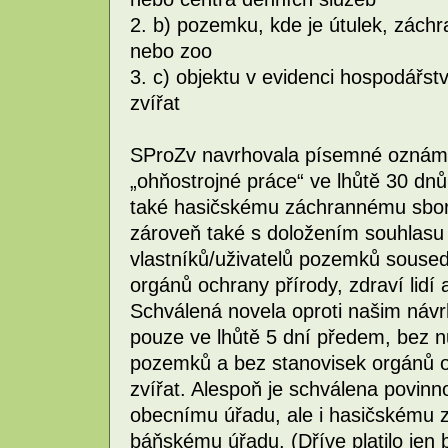
2. b) pozemku, kde je útulek, zách
nebo zoo
3. c) objektu v evidenci hospodářs
zvířat
SProZv navrhovala písemné oznáme
„ohňostrojné práce“ ve lhůtě 30 d
také hasičskému záchrannému sbo
zároveň také s doložením souhlasu 
vlastníků/uživatelů pozemků soused
orgánů ochrany přírody, zdraví lidí a
Schválená novela oproti našim náv
pouze ve lhůtě 5 dní předem, bez n
pozemků a bez stanovisek orgánů och
zvířat. Alespoň je schválena povinn
obecnímu úřadu, ale i hasičskému
báňskému úřadu. (Dříve platilo jen 