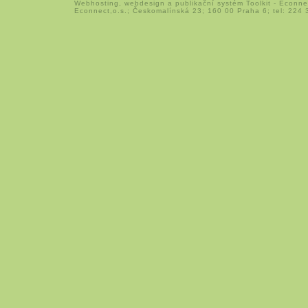
Webhosting
,
webdesign
a
publikační systém Toolkit
-
Econne
Econnect,o.s.; Českomalínská 23; 160 00 Praha 6; tel: 224