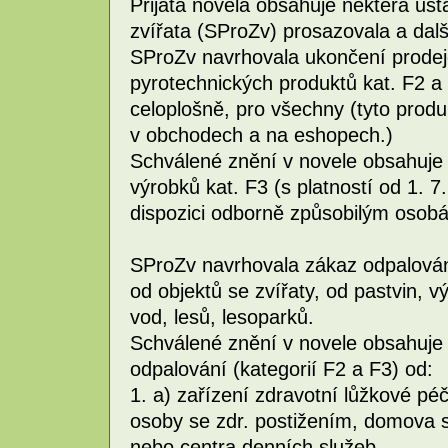
Přijatá novela obsahuje některá ust
zvířata (SProZv) prosazovala a další
SProZv navrhovala ukončení prodej
pyrotechnických produktů kat. F2 a 
celoplošně, pro všechny (tyto produ
v obchodech a na eshopech.)
Schválené znění v novele obsahuje 
výrobků kat. F3 (s platností od 1. 7
dispozici odborně způsobilým osob
SProZv navrhovala zákaz odpalován
od objektů se zvířaty, od pastvin, v
vod, lesů, lesoparků.
Schválené znění v novele obsahuje
odpalování (kategorií F2 a F3) od:
1. a) zařízení zdravotní lůžkové p
osoby se zdr. postižením, domova 
nebo centra denních služeb