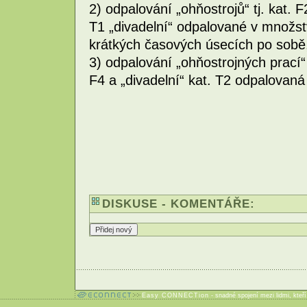
2) odpalování „ohňostrojů“ tj. kat. 
T1 „divadelní“ odpalované v množs
krátkých časových úsecích po sobě
3) odpalování „ohňostrojných prací“ 
F4 a „divadelní“ kat. T2 odpalovaná
DISKUSE - KOMENTÁŘE:
Easy CONNECTion
- snadné spojení mezi lidmi, kteř